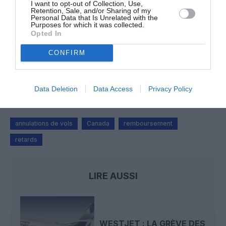
I want to opt-out of Collection, Use,
Retention, Sale, and/or Sharing of my
Flynas ouvre une ligne directe entre Médine et
Personal Data that Is Unrelated with the
Bruxelles
Purposes for which it was collected.
Opted In
CONFIRM
Ah Bon ?
a commenté l'article :
SWISS : la rentabilité relance le débat sur son
autonomie au sein de Lufthansa Group
Data Deletion
Data Access
Privacy Policy
annulations de vols
Canada
remboursement
retards
LIRE AUSSI
WESTJET : LA GRÈVE DES