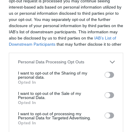
opt-out request is processed you may continue seeing
FAIRE UN DON
interest-based ads based on personal information utilized by
us or personal information disclosed to third parties prior to
your opt-out. You may separately opt-out of the further
Appel aux lecteurs !
disclosure of your personal information by third parties on the
Soutenez Air Journal participez
à son
IAB’s list of downstream participants. This information may
développement !
also be disclosed by us to third parties on the
IAB’s List of
Downstream Participants
that may further disclose it to other
third parties.
NOUS SOUTENIR
Personal Data Processing Opt Outs
I want to opt-out of the Sharing of my
personal data.
Opted In
I want to opt-out of the Sale of my
Personal Data.
Opted In
DERNIERS COMMENTAIRES
I want to opt-out of processing my
Personal Data for Targeted Advertising.
Opted In
Dave
a commenté l'article :