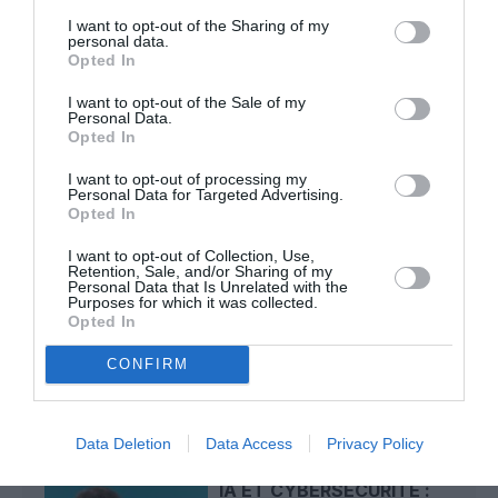
I want to opt-out of the Sharing of my
Djm
a commenté l'article :
personal data.
Après Emirates, Lufthansa remet en cause la réception
Opted In
de Boeing 777-9 déjà construits
I want to opt-out of the Sale of my
Personal Data.
Opted In
Copa
a commenté l'article :
I want to opt-out of processing my
Pointe‑à‑Pitre – Panama City : Air France ouvre un pont
Personal Data for Targeted Advertising.
Opted In
aérien vers l’Amérique latine
I want to opt-out of Collection, Use,
Retention, Sale, and/or Sharing of my
Personal Data that Is Unrelated with the
Purposes for which it was collected.
intelligence artificielle
pearson-toronto
Opted In
CONFIRM
LIRE AUSSI
Data Deletion
Data Access
Privacy Policy
IA ET CYBERSÉCURITÉ :