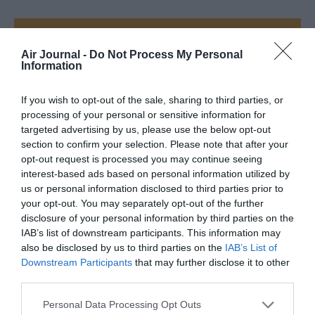
FAIRE UN DON
Air Journal -
Do Not Process My Personal
Information
Appel aux lecteurs !
Soutenez Air Journal participez
à son
If you wish to opt-out of the sale, sharing to third parties, or
développement !
processing of your personal or sensitive information for
targeted advertising by us, please use the below opt-out
section to confirm your selection. Please note that after your
opt-out request is processed you may continue seeing
NOUS SOUTENIR
interest-based ads based on personal information utilized by
us or personal information disclosed to third parties prior to
your opt-out. You may separately opt-out of the further
disclosure of your personal information by third parties on the
IAB’s list of downstream participants. This information may
also be disclosed by us to third parties on the
IAB’s List of
Downstream Participants
that may further disclose it to other
third parties.
DERNIERS COMMENTAIRES
Personal Data Processing Opt Outs