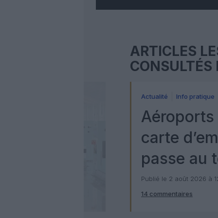
ARTICLES LE
CONSULTÉS 
Actualité
Info pratique
Aéroports 
carte d’e
passe au t
numérique
Publié le 2 août 2026 à 
14 commentaires
Check