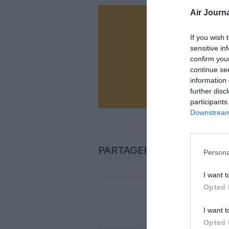
Air Journa
Vous ave
If you wish 
Soutenez
sensitive in
confirm you
continue se
N
information 
further disc
participants
Downstream 
PARTAGER L'ARTICLE
Persona
I want t
Opted 
COM
I want t
Opted 