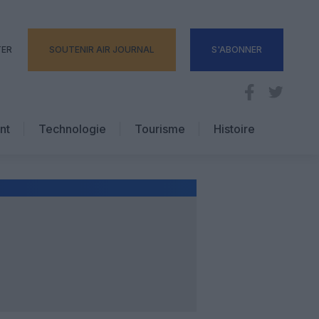
TER
SOUTENIR AIR JOURNAL
S'ABONNER
nt
Technologie
Tourisme
Histoire
Pratique
Hôtellerie
Voyages d’affaires