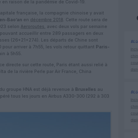
 en raison de la pandémie de Covid-19.
apitale française, la compagnie chinoise y avait
en-Bao’an
en
décembre 2018
. Cette route sera de
023 selon
Aeroroutes
, avec deux vols par semaine
pouvant accueillir entre 289 passagers en deux
asses (26+21+274). Les départs de Chine sont
BLU
pour arriver à 7h55, les vols retour quittant
Paris-
Inci
ain à 5h55.
chi
cour
 directe sur cette route, Paris étant aussi relié à
dip
 de la rivière Perle par Air France, China
du groupe HNA est déjà revenue à
Bruxelles
au
BLU
péré tous les jours en Airbus A330-300 (292 à 303
Inci
chi
cour
dip