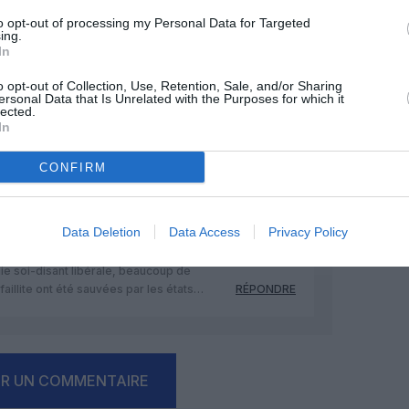
to opt-out of processing my Personal Data for Targeted
11 avril 2023 - 16 h 36 min
ing.
??) qui a stoppé Hainan de voler, mais la
In
upe entier dont Hainan n’est qu’une
o opt-out of Collection, Use, Retention, Sale, and/or Sharing
ersonal Data that Is Unrelated with the Purposes for which it
e industriel militaire dépendant
lected.
In
it pas complètement coulé, comme aurait
me une société privée.
CONFIRM
RÉPONDRE
Data Deletion
Data Access
Privacy Policy
13 avril 2023 - 8 h 05 min
ie soi-disant libérale, beaucoup de
 faillite ont été sauvées par les états…
RÉPONDRE
ER UN COMMENTAIRE