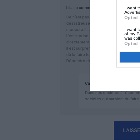
I want 
Lilas
a commenté :
Advertis
Ce n’est pas la pandémie ( bonne excuse
Opted 
désastreuse situation financière du gro
I want t
modeste filiale.
of my P
L’entreprise est l’ émanation d’un group
was col
directement du PCC.
Opted 
Il est surprenant que la compagnie n’a
dû le faire toute entreprise gérée com
Dépendre de l’état lui a sauvé la mise.
Caravelle
a commenté :
Dans nos sociétés à l’économ
sociétés qui auraient du faire
LAISS