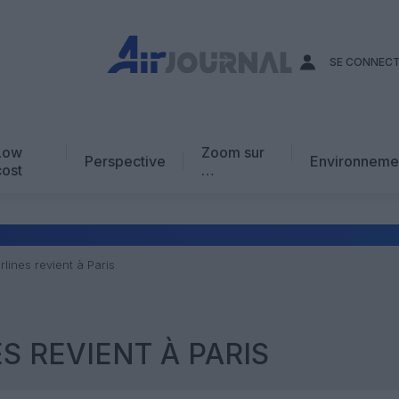
SE CONNEC
Low
Zoom sur
Perspective
Environneme
cost
…
Edito
En chiffres
Avis d’expert
rlines revient à Paris
AJ Académie
Vidéo
S REVIENT À PARIS