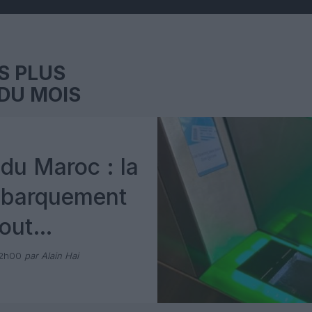
S PLUS
DU MOIS
du Maroc : la
mbarquement
out
 avec Pax
12h00
par Alain Hai