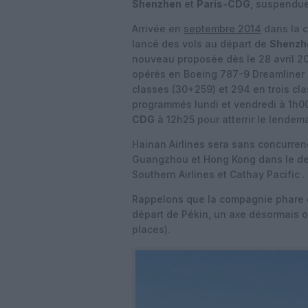
Shenzhen
et
Paris-CDG
, suspendue
Arrivée en
septembre 2014
dans la c
lancé des vols au départ de
Shenzh
nouveau proposée dès le 28 avril 2
opérés en Boeing 787-9 Dreamliner 
classes (30+259) et 294 en trois cl
programmés lundi et vendredi à 1h00 
CDG
à 12h25 pour atterrir le lendem
Hainan Airlines sera sans concurrence
Guangzhou et Hong Kong dans le delta
Southern Airlines et Cathay Pacific .
Rappelons que la compagnie phare 
départ de Pékin, un axe désormais o
places).