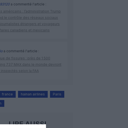
83120
a commenté l'article :
s américains : l’administration Trump
nd le contrôle des réseaux sociaux
journalistes étrangers et voyageurs
faires canadiens et mexicains
lo
a commenté l'article :
ue de fissures : près de 1 500
ing 737 MAX dans le monde devront
 inspectés selon la FAA
france
hainan airlines
Paris
n
LIRE AUSSI