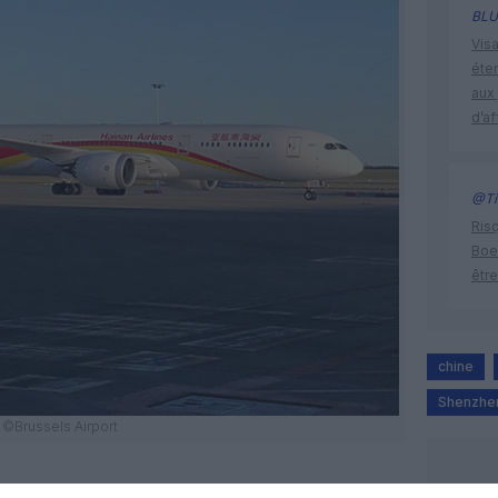
BLU
Visa
éte
aux 
d’af
@Ti
Risq
Boe
être
chine
Shenzhe
©Brussels Airport