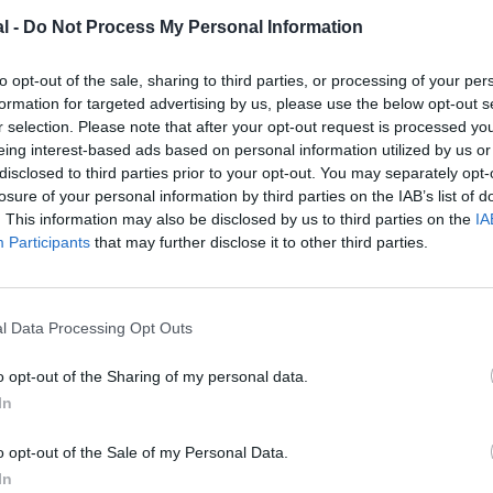
l -
Do Not Process My Personal Information
z apprécié l’article ?
to opt-out of the sale, sharing to third parties, or processing of your per
-nous, faites un don !
formation for targeted advertising by us, please use the below opt-out s
r selection. Please note that after your opt-out request is processed y
eing interest-based ads based on personal information utilized by us or
OUS SOUTENIR
disclosed to third parties prior to your opt-out. You may separately opt-
losure of your personal information by third parties on the IAB’s list of
. This information may also be disclosed by us to third parties on the
IA
Participants
that may further disclose it to other third parties.
l Data Processing Opt Outs
Facebook
Twitter
Pinterest
LinkedIn
Email
Print
o opt-out of the Sharing of my personal data.
In
MENTAIRE(S)
o opt-out of the Sale of my Personal Data.
In