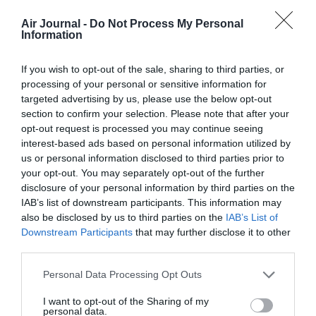
Appel aux lecteurs !
Air Journal -
Do Not Process My Personal
Soutenez Air Journal participez
à son
Information
développement !
If you wish to opt-out of the sale, sharing to third parties, or
processing of your personal or sensitive information for
targeted advertising by us, please use the below opt-out
NOUS SOUTENIR
section to confirm your selection. Please note that after your
opt-out request is processed you may continue seeing
interest-based ads based on personal information utilized by
us or personal information disclosed to third parties prior to
your opt-out. You may separately opt-out of the further
disclosure of your personal information by third parties on the
IAB’s list of downstream participants. This information may
DERNIERS COMMENTAIRES
also be disclosed by us to third parties on the
IAB’s List of
Downstream Participants
that may further disclose it to other
third parties.
SERGE13
a commenté l'article :
Personal Data Processing Opt Outs
Pointe‑à‑Pitre – Panama City : Air France ouvre un pont
I want to opt-out of the Sharing of my
aérien vers l’Amérique latine
personal data.