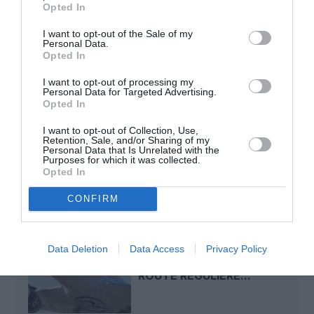
Opted In
I want to opt-out of the Sale of my
SERGE13
a commenté l'article :
Personal Data.
Opted In
A380 de Lufthansa : les « vrais » sièges hublot en
classe Affaires deviennent payants
I want to opt-out of processing my
Personal Data for Targeted Advertising.
Opted In
I want to opt-out of Collection, Use,
air mauritius
Delhi
ile maurice
Inde
Retention, Sale, and/or Sharing of my
Personal Data that Is Unrelated with the
Purposes for which it was collected.
Opted In
LIRE AUSSI
CONFIRM
RIYAD–BOMBAY : RIYADH
Data Deletion
Data Access
Privacy Policy
AIR OUVRE SA PREMIÈRE
ROUTE RÉGULIÈRE...