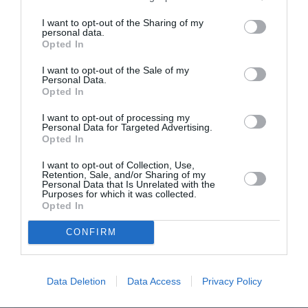
I want to opt-out of the Sharing of my
personal data.
Opted In
FAIRE UN DON
I want to opt-out of the Sale of my
Personal Data.
Appel aux lecteurs !
Opted In
Soutenez Air Journal participez
à son
I want to opt-out of processing my
développement !
Personal Data for Targeted Advertising.
Opted In
I want to opt-out of Collection, Use,
NOUS SOUTENIR
Retention, Sale, and/or Sharing of my
Personal Data that Is Unrelated with the
Purposes for which it was collected.
Opted In
CONFIRM
Data Deletion
Data Access
Privacy Policy
DERNIERS COMMENTAIRES