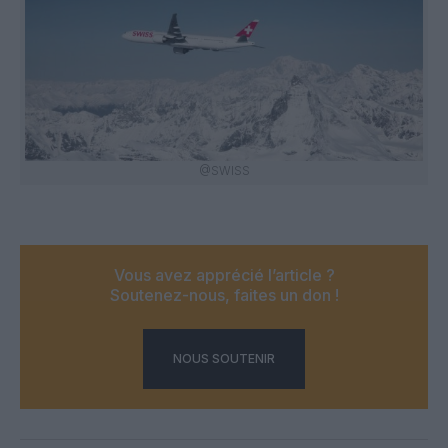
@SWISS
Vous avez apprécié l’article ?
Soutenez-nous, faites un don !
NOUS SOUTENIR