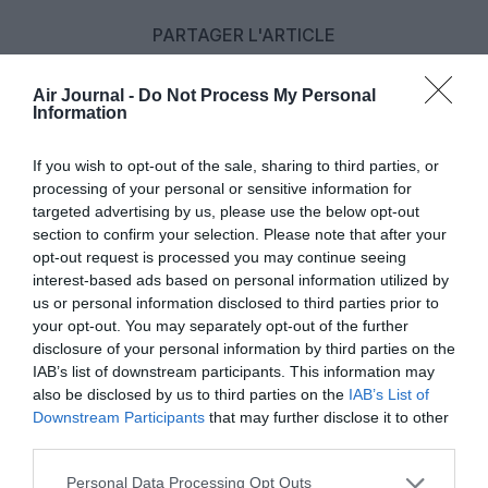
PARTAGER L'ARTICLE
Air Journal -
Do Not Process My Personal
Information
Facebook
Twitter
Pinterest
LinkedIn
Email
Print
If you wish to opt-out of the sale, sharing to third parties, or
processing of your personal or sensitive information for
targeted advertising by us, please use the below opt-out
COMMENTAIRE(S)
section to confirm your selection. Please note that after your
opt-out request is processed you may continue seeing
interest-based ads based on personal information utilized by
arnaudbe
a commenté :
7 mai 2023 - 10 h 06 min
us or personal information disclosed to third parties prior to
Excellente compagnie ! Très bon produit business et
your opt-out. You may separately opt-out of the further
excellent en First !
disclosure of your personal information by third parties on the
IAB’s list of downstream participants. This information may
RÉPONDRE
also be disclosed by us to third parties on the
IAB’s List of
Downstream Participants
that may further disclose it to other
third parties.
LAISSER UN COMMENTAIRE
Personal Data Processing Opt Outs