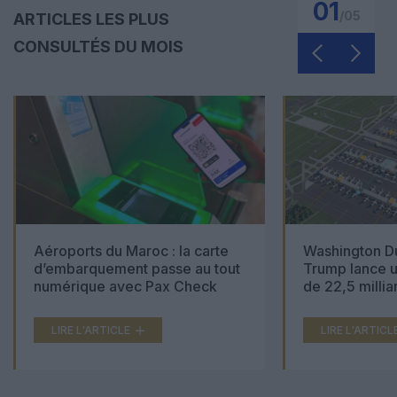
01
/
05
ARTICLES LES PLUS
CONSULTÉS DU MOIS
Aéroports du Maroc : la carte
Washington Du
d’embarquement passe au tout
Trump lance u
numérique avec Pax Check
de 22,5 millia
LIRE L'ARTICLE
LIRE L'ARTICL