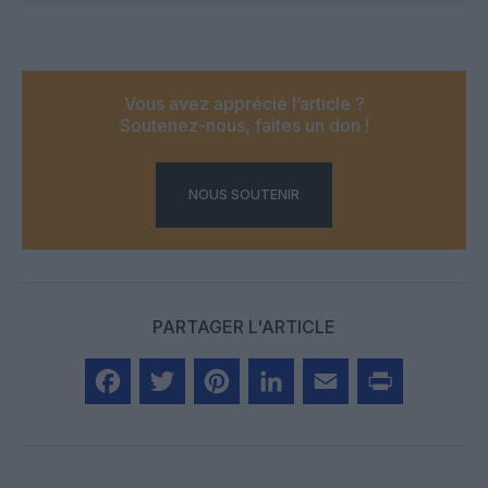
Vous avez apprécié l’article ?
Soutenez-nous, faites un don !
NOUS SOUTENIR
PARTAGER L'ARTICLE
Facebook
Twitter
Pinterest
LinkedIn
Email
Print