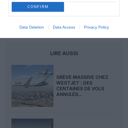
Pointe‑à‑Pitre – Panama City : Air France ouvre un pont
CONFIRM
aérien vers l’Amérique latine
Data Deletion
Data Access
Privacy Policy
Air Antilles
Air Guyane
CAIRE
grève
pilotes
LIRE AUSSI
GRÈVE MASSIVE CHEZ
WESTJET : DES
CENTAINES DE VOLS
ANNULÉS...