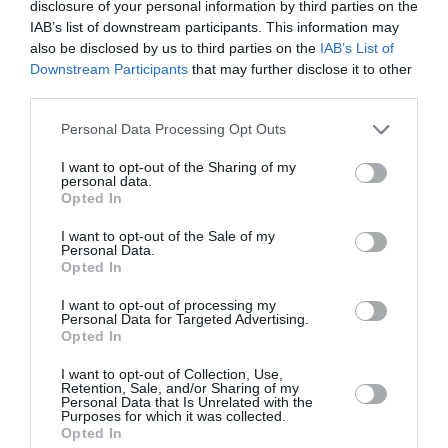
disclosure of your personal information by third parties on the
IAB’s list of downstream participants. This information may
also be disclosed by us to third parties on the
IAB’s List of
Downstream Participants
that may further disclose it to other
NOUS SOUTENIR
third parties.
Personal Data Processing Opt Outs
I want to opt-out of the Sharing of my
personal data.
Opted In
DERNIERS COMMENTAIRES
I want to opt-out of the Sale of my
Personal Data.
Opted In
I want to opt-out of processing my
Djm
a commenté l'article :
Personal Data for Targeted Advertising.
Opted In
Après Emirates, Lufthansa remet en cause la réception
de Boeing 777-9 déjà construits
I want to opt-out of Collection, Use,
Retention, Sale, and/or Sharing of my
Personal Data that Is Unrelated with the
Purposes for which it was collected.
Opted In
Copa
a commenté l'article :