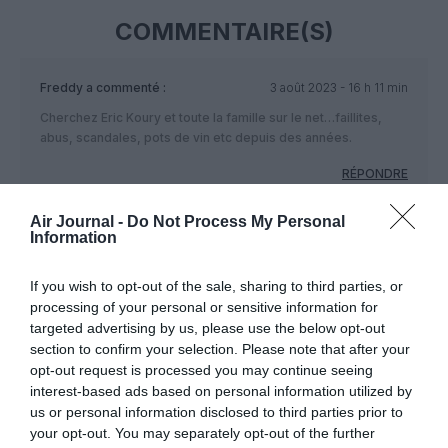
COMMENTAIRE(S)
Freddy
a commenté :
3 août 2023 - 16 h 11 min
Cherchez Eric Koury et toute la famille sur le net…faillites,
abus, scandales, pots de vin etc depuis des années.
RÉPONDRE
Air Journal -
Do Not Process My Personal
Information
LAISSER UN COMMENTAIRE
If you wish to opt-out of the sale, sharing to third parties, or
processing of your personal or sensitive information for
targeted advertising by us, please use the below opt-out
FAIRE UN DON
section to confirm your selection. Please note that after your
opt-out request is processed you may continue seeing
interest-based ads based on personal information utilized by
Appel aux lecteurs !
us or personal information disclosed to third parties prior to
Soutenez Air Journal participez
à son
your opt-out. You may separately opt-out of the further
développement !