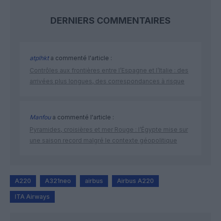
DERNIERS COMMENTAIRES
atplhkt
a commenté l'article :
Contrôles aux frontières entre l’Espagne et l’Italie : des
arrivées plus longues, des correspondances à risque
Manfou
a commenté l'article :
Pyramides, croisières et mer Rouge : l’Égypte mise sur
une saison record malgré le contexte géopolitique
A220
A321neo
airbus
Airbus A220
ITA Airways