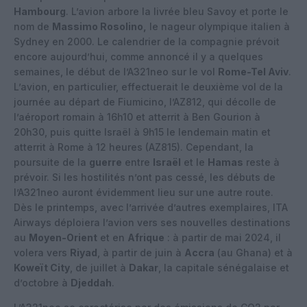
Hambourg
. L’avion arbore la livrée bleu Savoy et porte le
nom de
Massimo Rosolino,
le nageur olympique italien à
Sydney en 2000. Le calendrier de la compagnie prévoit
encore aujourd’hui, comme annoncé il y a quelques
semaines, le début de l’A321neo sur le vol
Rome-Tel Aviv
.
L’avion, en particulier, effectuerait le deuxième vol de la
journée au départ de Fiumicino, l’AZ812, qui décolle de
l’aéroport romain à 16h10 et atterrit à Ben Gourion à
20h30, puis quitte Israël à 9h15 le lendemain matin et
atterrit à Rome à 12 heures (AZ815). Cependant, la
poursuite de la
guerre
entre
Israël
et le
Hamas
reste à
prévoir. Si les hostilités n’ont pas cessé, les débuts de
l’A321neo auront évidemment lieu sur une autre route.
Dès le printemps, avec l’arrivée d’autres exemplaires, ITA
Airways déploiera l’avion vers ses nouvelles destinations
au
Moyen-Orient
et en
Afrique
: à partir de mai 2024, il
volera vers
Riyad
, à partir de juin à
Accra
(au Ghana) et à
Koweït City
, de juillet à
Dakar
, la capitale sénégalaise et
d’octobre à
Djeddah
.