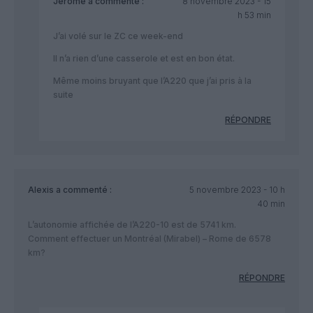
Jérôme
a commenté :
8 novembre 2023 - 15
h 53 min
J’ai volé sur le ZC ce week-end
Il n’a rien d’une casserole et est en bon état.
Même moins bruyant que l’A220 que j’ai pris à la
suite
RÉPONDRE
Alexis
a commenté :
5 novembre 2023 - 10 h
40 min
L’autonomie affichée de l’A220-10 est de 5741 km.
Comment effectuer un Montréal (Mirabel) – Rome de 6578
km?
RÉPONDRE