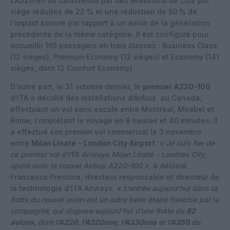
L’A321neo se caractérise par des émissions de CO2 par
siège réduites de 22 % et une réduction de 50 % de
l’impact sonore par rapport à un avion de la génération
précédente de la même catégorie. Il est configuré pour
accueillir 165 passagers en trois classes : Business Class
(12 sièges), Premium Economy (12 sièges) et Economy (141
sièges, dont 12 Comfort Economy).
D’autre part, le 31 octobre dernier, le
premier A220-100
d’ITA a décollé des installations d’Airbus
au Canada,
effectuant un vol sans escale entre Montréal, Mirabel et
Rome, complétant le voyage en 8 heures et 40 minutes. Il
a effectué son premier vol commercial le 3 novembre
entre
Milan Linate
–
London City Airport
.
« Je suis fier de
ce premier vol d’ITA Airways Milan Linate – Londres City,
opéré avec le nouvel Airbus A220-100 »,
a déclaré
Francesco Presicce, directeur responsable et directeur de
la technologie d’ITA Airways.
« L’entrée aujourd’hui dans la
flotte du nouvel avion est un autre belle étape franchie par la
compagnie, qui dispose aujourd’hui d’une flotte de
82
avions
, dont
l’A220
,
l’A320neo
,
l’A330neo
et
l’A350
de