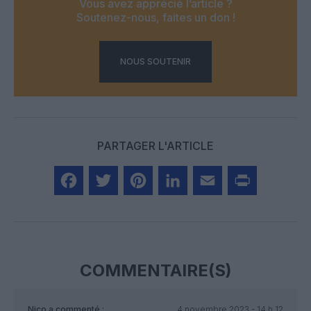
Vous avez apprécié l’article ?
Soutenez-nous, faites un don !
NOUS SOUTENIR
PARTAGER L'ARTICLE
Facebook
Twitter
Pinterest
LinkedIn
Email
Print
COMMENTAIRE(S)
Nico
a commenté :
4 novembre 2023 - 14 h 12