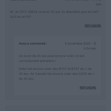
min
AF, le 321 F-GMZA va avoir 30 ans. Ils attendent quoi en fait?
Qu’il en ait 50?
RÉPONDRE
Axou
a commenté :
5 novembre 2023 - 12
h 04 min
Un avion de 30 ans peut encore voler s’il est
correctement entretenu !
Delta fait encore voler des B757 et B767 de + de
30 ans. Air Canada fait encore voler des A320 de +
de 30 ans.
RÉPONDRE