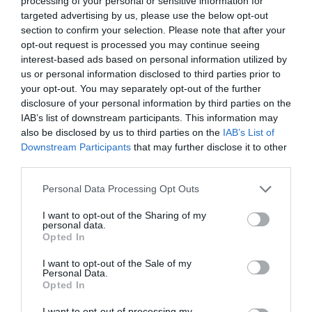
processing of your personal or sensitive information for
rejoint Air France pour remplacer les A318 et A319,
targeted advertising by us, please use the below opt-out
depuis 2021.
section to confirm your selection. Please note that after your
opt-out request is processed you may continue seeing
RÉPONDRE
interest-based ads based on personal information utilized by
us or personal information disclosed to third parties prior to
your opt-out. You may separately opt-out of the further
Axou
a commenté :
5 novembre 2023
disclosure of your personal information by third parties on the
- 12 h 06 min
IAB’s list of downstream participants. This information may
La flotte d’Air France est désormais
also be disclosed by us to third parties on the
IAB’s List of
composée de 30 nouveaux A220. Le
Downstream Participants
that may further disclose it to other
remplacement des A318 et A319
third parties.
s’effectue à un rythme soutenu.
Personal Data Processing Opt Outs
RÉPONDRE
I want to opt-out of the Sharing of my
personal data.
Opted In
CHECK LAST
a commenté :
5 novembre 2023 - 11
I want to opt-out of the Sale of my
Personal Data.
h 47 min
Opted In
Points communs des trolls ce forum qui se font
passer pour des Français… Comme vous Tilo Lchris
I want to opt-out of processing my