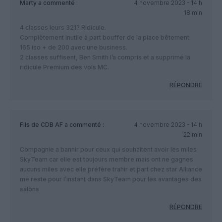
Marty
a commenté :
4 novembre 2023 - 14 h
18 min
4 classes leurs 321? Ridicule.
Complètement inutile à part bouffer de la place bêtement.
165 iso + de 200 avec une business.
2 classes suffisent, Ben Smith l’a compris et a supprimé la
ridicule Premium des vols MC.
RÉPONDRE
Fils de CDB AF
a commenté :
4 novembre 2023 - 14 h
22 min
Compagnie a bannir pour ceux qui souhaitent avoir les miles
SkyTeam car elle est toujours membre mais ont ne gagnes
aucuns miles avec elle préfère trahir et part chez star Alliance
me reste pour l’instant dans SkyTeam pour les avantages des
salons
RÉPONDRE