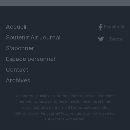
Accueil
Facebook
Soutenir Air Journal
Twitter
S’abonner
Espace personnel
Contact
Archives
Air Journal publie des informations sur les compagnies
aériennes, les avions, les nouvelles liaisons et toute
autre actualité concernant l’aéronautique civile.
Retrouvez sur Air Journal tout ce que vous voulez savoir
sur le transport aérien.