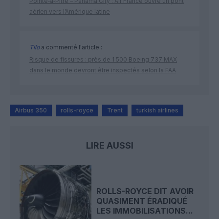
Pointe‑à‑Pitre – Panama City : Air France ouvre un pont
aérien vers l’Amérique latine
Tilo
a commenté l'article :
Risque de fissures : près de 1 500 Boeing 737 MAX
dans le monde devront être inspectés selon la FAA
Airbus 350
rolls-royce
Trent
turkish airlines
LIRE AUSSI
ROLLS-ROYCE DIT AVOIR
QUASIMENT ÉRADIQUÉ
LES IMMOBILISATIONS...