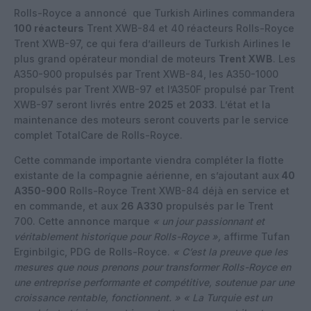
Rolls-Royce a annoncé
que Turkish Airlines commandera
100 réacteurs
Trent XWB-84 et 40 réacteurs Rolls-Royce
Trent XWB-97, ce qui fera d’ailleurs de Turkish Airlines le
plus grand opérateur mondial de moteurs
Trent XWB
. Les
A350-900 propulsés par Trent XWB-84, les A350-1000
propulsés par Trent XWB-97 et l’A350F propulsé par Trent
XWB-97 seront livrés entre
2025
et
2033
. L’état et la
maintenance des moteurs seront couverts par le service
complet TotalCare de Rolls-Royce.
Cette commande importante viendra compléter la flotte
existante de la compagnie aérienne, en s’ajoutant aux
40
A350-900
Rolls-Royce Trent XWB-84 déjà en service et
en commande, et aux
26 A330
propulsés par le Trent
700. Cette annonce marque
« un jour passionnant et
véritablement historique pour Rolls-Royce »,
affirme Tufan
Erginbilgic, PDG de Rolls-Royce.
« C’est la preuve que les
mesures que nous prenons pour transformer Rolls-Royce en
une entreprise performante et compétitive, soutenue par une
croissance rentable, fonctionnent. » « La Turquie est un