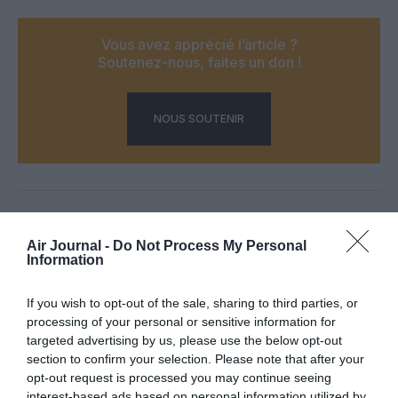
Vous avez apprécié l’article ?
Soutenez-nous, faites un don !
NOUS SOUTENIR
PARTAGER L'ARTICLE
Air Journal -
Do Not Process My Personal
Information
If you wish to opt-out of the sale, sharing to third parties, or
Facebook
Twitter
Pinterest
LinkedIn
Email
Print
processing of your personal or sensitive information for
targeted advertising by us, please use the below opt-out
section to confirm your selection. Please note that after your
opt-out request is processed you may continue seeing
COMMENTAIRE(S)
interest-based ads based on personal information utilized by