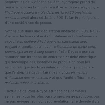
pendant les deux décennies, car l’hydrogène prend du
temps à mûrir en tant qu’alternative. «
Je ne crois pas que
l’hydrogène jouera un rôle dans les 15 ou 20 prochaines
années »
, avait alors déclaré le PDG Tufan Erginbilgic lors
d’une conférence de presse.
Notons que d
ans une déclaration distincte du PDG, Rolls-
Royce a déclaré qu’il restait
« déterminé à développer sa
capacité en matière d’hydrogène en partenariat avec
easyJet
»
, ajoutant qu’il avait
« l’ambition de tester cette
technologie en vol à long terme ».
Rolls-Royce a surtout
annoncé son intention de céder son
activité électrique
qui développe des systèmes de propulsion pour les
avions tels que les
taxis volants
. Erginbilgic a déclaré
que l’entreprise devait faire des
« choix en matière
d’allocation des ressources »
et que l’unité offrirait
« une
meilleure valeur à un tiers »
.
L’actualité de Rolls-Royce est riche
ces dernières
semaines
. Pour les plus passionnés, on ne peut donc pas
ne pas évoquer son concept révolutionnaire dévoilé il y a