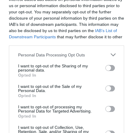
us or personal information disclosed to third parties prior to
your opt-out. You may separately opt-out of the further
Plus de 1000 moteurs en service...
a
17 décembre 2023 - 17 h
disclosure of your personal information by third parties on the
commenté :
52 min
IAB’s list of downstream participants. This information may
Il vole aujourd’hui environ 640 A350 soit 1280 moteurs…
also be disclosed by us to third parties on the
IAB’s List of
La version 1000 exploitée depuis des années en très long
Downstream Participants
that may further disclose it to other
courrier.
third parties.
Aucun problème constaté.
Personal Data Processing Opt Outs
Je regrette simplement que les moteurs des gros porteurs
soient USA ou UK.
I want to opt-out of the Sharing of my
Des pays comme l’Allemagne et la France et d’autres
personal data.
devraient s’allier (comme l’a fait Airbus) pour avoir leur propre
Opted In
création et réalisation.
I want to opt-out of the Sale of my
RÉPONDRE
Personal Data.
Opted In
I want to opt-out of processing my
Personal Data for Targeted Advertising.
Bencello
a commenté :
18 décembre 2023 - 10 h
Opted In
11 min
I want to opt-out of Collection, Use,
Il est certain que RR aura vécu une année 2023 fructueuse,
Retention, Sale, and/or Sharing of my