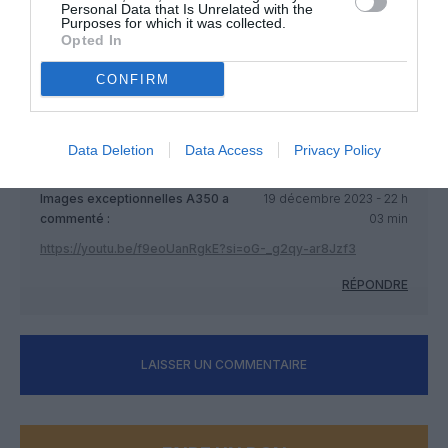
après des périodes précédentes à enchainer les
Personal Data that Is Unrelated with the
déconvenues: problèmes techniques, pertes financières,
Purposes for which it was collected.
Opted In
licenciements.
Curieux de voir si les “derniers” 2500 départs (non
CONFIRM
productifs) ne vont pas grever le redécollage du motoriste.
RÉPONDRE
Data Deletion
Data Access
Privacy Policy
Images exceptionnelles A350
a
19 décembre 2023 - 22 h
commenté :
03 min
https://youtu.be/f9eoUanRgkE?si=oG-_g2qy-ar8Jzf3
RÉPONDRE
LAISSER UN COMMENTAIRE