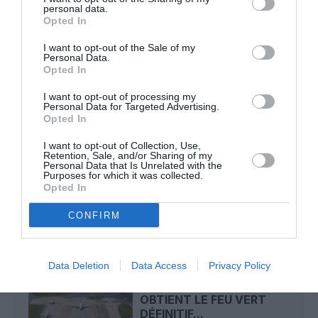
personal data.
Opted In
Nico
a commenté l'article :
I want to opt-out of the Sale of my
Personal Data.
Il s’est masturbé sur une passagère endormie : trois ans
Opted In
de prison et interdiction de séjour en Thaïlande
I want to opt-out of processing my
Personal Data for Targeted Advertising.
Opted In
ADP
Paris CDG
paris-orly
I want to opt-out of Collection, Use,
Retention, Sale, and/or Sharing of my
temps d'attente aux frontières
Personal Data that Is Unrelated with the
Purposes for which it was collected.
Opted In
LIRE AUSSI
CONFIRM
Data Deletion
Data Access
Privacy Policy
L’AÉROPORT DE
LONDRES‑GATWICK
OBTIENT LE FEU VERT
DÉFINITIF...