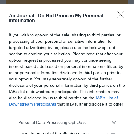
Appel aux lecteurs !
Soutenez Air Journal participez
à son
Air Journal -
Do Not Process My Personal
Information
développement !
If you wish to opt-out of the sale, sharing to third parties, or
processing of your personal or sensitive information for
NOUS SOUTENIR
targeted advertising by us, please use the below opt-out
section to confirm your selection. Please note that after your
opt-out request is processed you may continue seeing
interest-based ads based on personal information utilized by
us or personal information disclosed to third parties prior to
your opt-out. You may separately opt-out of the further
disclosure of your personal information by third parties on the
IAB’s list of downstream participants. This information may
DERNIERS COMMENTAIRES
also be disclosed by us to third parties on the
IAB’s List of
Downstream Participants
that may further disclose it to other
third parties.
NDR
a commenté l'article :
Personal Data Processing Opt Outs
Contrôles aux frontières entre l’Espagne et l’Italie : des
arrivées plus longues, des correspondances à risque
I want to opt-out of the Sharing of my