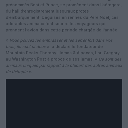
prénommés Beni et Prince, se promènent dans l’aérogare,
du hall d’enregistrement jusqu’aux protes
d’embarquement. Déguisés en rennes du Père Noël, ces
adorables animaux font sourire les voyageurs qui
prennent l’avion dans cette période chargée de l’année.
«
Vous pouvez les embrasser et les serrer fort dans vos
bras, ils sont si doux
», a déclaré le fondateur de
Mountain Peaks Therapy Llamas & Alpacas, Lori Gregory,
au Washington Post à propos de ses lamas. «
Ce sont des
animaux uniques par rapport à la plupart des autres animaux
de thérapie
».