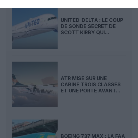
UNITED-DELTA : LE COUP
DE SONDE SECRET DE
SCOTT KIRBY QUI...
ATR MISE SUR UNE
CABINE TROIS CLASSES
ET UNE PORTE AVANT...
BOEING 737 MAX : LA FAA