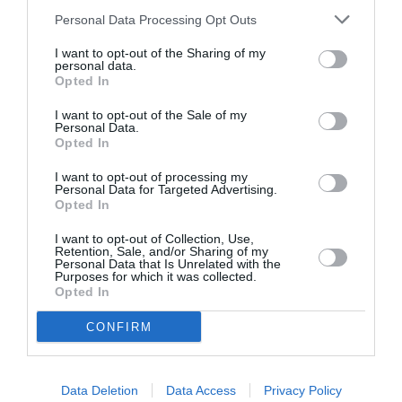
DERNIERS COMMENTAIRES
Personal Data Processing Opt Outs
I want to opt-out of the Sharing of my
personal data.
Opted In
strider_on
a commenté l'article :
Fiabilité du COMAC C919 : des anomalies signalées
I want to opt-out of the Sale of my
Personal Data.
dans un document attribué à China Southern Airlines
Opted In
I want to opt-out of processing my
Personal Data for Targeted Advertising.
CecildeMille
a commenté l'article :
Opted In
Après Emirates, Lufthansa remet en cause la réception
de Boeing 777-9 déjà construits
I want to opt-out of Collection, Use,
Retention, Sale, and/or Sharing of my
Personal Data that Is Unrelated with the
Purposes for which it was collected.
Opted In
animaux thérapeutiques
etats-unis
lama
Portland
CONFIRM
LIRE AUSSI
Data Deletion
Data Access
Privacy Policy