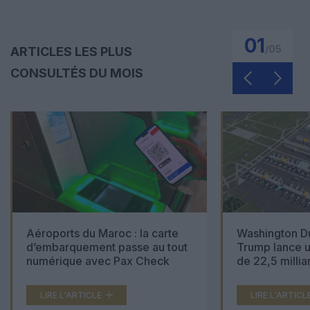
01
/
05
ARTICLES LES PLUS
CONSULTÉS DU MOIS
Aéroports du Maroc : la carte
Washington Du
d’embarquement passe au tout
Trump lance u
numérique avec Pax Check
de 22,5 millia
LIRE L'ARTICLE
LIRE L'ARTICL