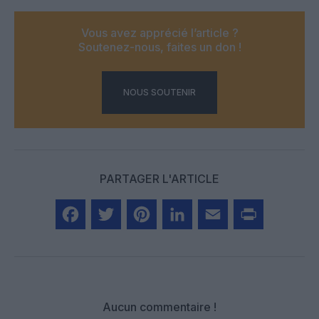
Vous avez apprécié l’article ?
Soutenez-nous, faites un don !
NOUS SOUTENIR
PARTAGER L'ARTICLE
Facebook
Twitter
Pinterest
LinkedIn
Email
Print
Aucun commentaire !