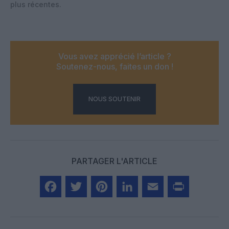
plus récentes.
Vous avez apprécié l’article ?
Soutenez-nous, faites un don !
NOUS SOUTENIR
PARTAGER L'ARTICLE
Facebook
Twitter
Pinterest
LinkedIn
Email
Print