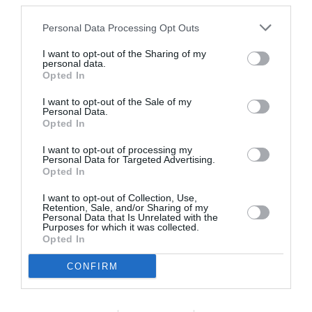
third parties.
Personal Data Processing Opt Outs
I want to opt-out of the Sharing of my
personal data.
DERNIERS COMMENTAIRES
Opted In
I want to opt-out of the Sale of my
Personal Data.
Opted In
atplhkt
a commenté l'article :
Contrôles aux frontières entre l’Espagne et l’Italie : des
I want to opt-out of processing my
arrivées plus longues, des correspondances à risque
Personal Data for Targeted Advertising.
Opted In
I want to opt-out of Collection, Use,
Retention, Sale, and/or Sharing of my
Manfou
a commenté l'article :
Personal Data that Is Unrelated with the
Pyramides, croisières et mer Rouge : l’Égypte mise sur
Purposes for which it was collected.
Opted In
une saison record malgré le contexte géopolitique
CONFIRM