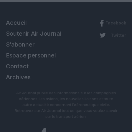
Accueil
Facebook
Soutenir Air Journal
Twitter
S’abonner
Espace personnel
Contact
Archives
Air Journal publie des informations sur les compagnies
aériennes, les avions, les nouvelles liaisons et toute
autre actualité concernant l’aéronautique civile.
Retrouvez sur Air Journal tout ce que vous voulez savoir
sur le transport aérien.