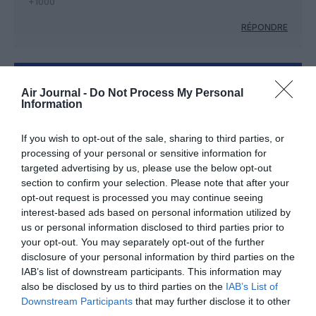
+1000
RÉPONDRE
LAISSER UN COMMENTAIRE
Air Journal -
Do Not Process My Personal
Information
If you wish to opt-out of the sale, sharing to third parties, or
FAIRE UN DON
processing of your personal or sensitive information for
targeted advertising by us, please use the below opt-out
Appel aux lecteurs !
section to confirm your selection. Please note that after your
opt-out request is processed you may continue seeing
Soutenez Air Journal participez
à son
interest-based ads based on personal information utilized by
développement !
us or personal information disclosed to third parties prior to
your opt-out. You may separately opt-out of the further
disclosure of your personal information by third parties on the
NOUS SOUTENIR
IAB’s list of downstream participants. This information may
also be disclosed by us to third parties on the
IAB’s List of
Downstream Participants
that may further disclose it to other