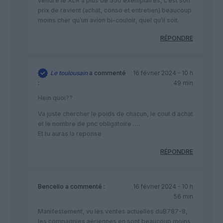
vendre le XLR à plus de 550 exemplaires, c’est son
prix de revient (achat, conso et entretien) beaucoup
moins cher qu’un avion bi-couloir, quel qu’il soit.
RÉPONDRE
Le toulousain
a commenté
16 février 2024 - 10 h
:
49 min
Hein quoi??
Va juste chercher le poids de chacun, le cout d achat
et le nombre de pnc obligatoire ….
Et tu auras la reponse
RÉPONDRE
Bencello
a commenté :
16 février 2024 - 10 h
56 min
Manifestement, vu les ventes actuelles duB787-8,
les compagnies aériennes en sont beaucoup moins