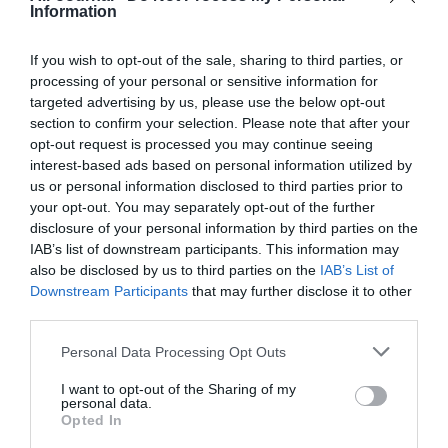
Information
Au fait le troll pourquoi boing a tant voulu faire le
797 puisque il avait déjà l avion idéal selon toi ?
If you wish to opt-out of the sale, sharing to third parties, or
Explique nous aussi pourquoi boing a tant cherché a
processing of your personal or sensitive information for
faire capoter le XLR en remettant en cause la
targeted advertising by us, please use the below opt-out
sécurité de l appareil après que lui même ait vendu
section to confirm your selection. Please note that after your
un appareil dangereux en toute connaissance de
opt-out request is processed you may continue seeing
cause qui a fait 346
interest-based ads based on personal information utilized by
La vérité ? T enrages de voir boing se fait défoncer
us or personal information disclosed to third parties prior to
par le XLR d Airbus qui lui a piqué le marché …L
your opt-out. You may separately opt-out of the further
amerloque dépassé a du ranger ses maquettes
disclosure of your personal information by third parties on the
bidons et ses jeux de constructions pour aller jouer
IAB’s list of downstream participants. This information may
plus loin …Alors t essaie de sauver les apparences
also be disclosed by us to third parties on the
IAB’s List of
en mentant outrageusement comme d hab !
Downstream Participants
that may further disclose it to other
third parties.
Tellement prévisible le troll !
RÉPONDRE
Personal Data Processing Opt Outs
I want to opt-out of the Sharing of my
personal data.
Opted In
Shogun
a commenté :
16 février 2024 - 18 h
14 min