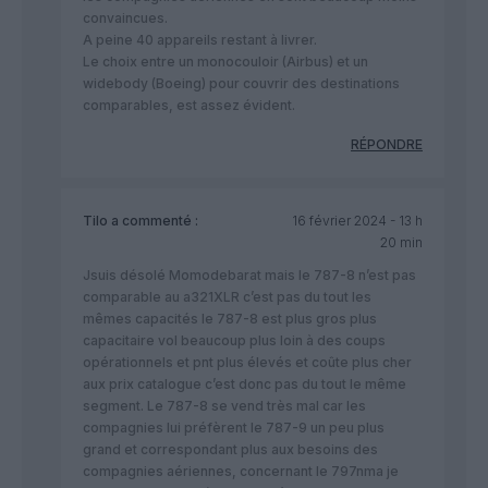
convaincues.
A peine 40 appareils restant à livrer.
Le choix entre un monocouloir (Airbus) et un
widebody (Boeing) pour couvrir des destinations
comparables, est assez évident.
RÉPONDRE
Tilo
a commenté :
16 février 2024 - 13 h
20 min
Jsuis désolé Momodebarat mais le 787-8 n’est pas
comparable au a321XLR c’est pas du tout les
mêmes capacités le 787-8 est plus gros plus
capacitaire vol beaucoup plus loin à des coups
opérationnels et pnt plus élevés et coûte plus cher
aux prix catalogue c’est donc pas du tout le même
segment. Le 787-8 se vend très mal car les
compagnies lui préfèrent le 787-9 un peu plus
grand et correspondant plus aux besoins des
compagnies aériennes, concernant le 797nma je