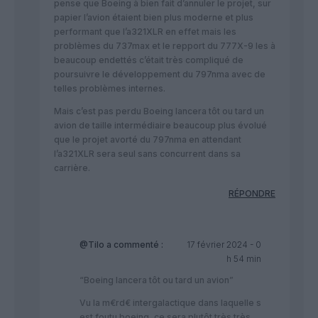
pense que Boeing à bien fait d’annuler le projet, sur
papier l’avion étaient bien plus moderne et plus
performant que l’a321XLR en effet mais les
problèmes du 737max et le repport du 777X-9 les à
beaucoup endettés c’était très compliqué de
poursuivre le développement du 797nma avec de
telles problèmes internes.
Mais c’est pas perdu Boeing lancera tôt ou tard un
avion de taille intermédiaire beaucoup plus évolué
que le projet avorté du 797nma en attendant
l’a321XLR sera seul sans concurrent dans sa
carrière.
RÉPONDRE
@Tilo
a commenté :
17 février 2024 - 0
h 54 min
“Boeing lancera tôt ou tard un avion”
Vu la m€rd€ intergalactique dans laquelle s
est foutu boeing, ce sera plutôt très très