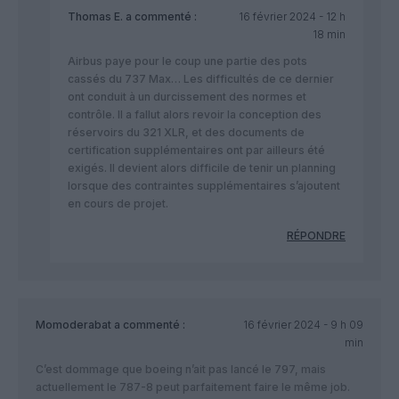
Thomas E.
a commenté :
16 février 2024 - 12 h
18 min
Airbus paye pour le coup une partie des pots
cassés du 737 Max… Les difficultés de ce dernier
ont conduit à un durcissement des normes et
contrôle. Il a fallut alors revoir la conception des
réservoirs du 321 XLR, et des documents de
certification supplémentaires ont par ailleurs été
exigés. Il devient alors difficile de tenir un planning
lorsque des contraintes supplémentaires s’ajoutent
en cours de projet.
RÉPONDRE
Momoderabat
a commenté :
16 février 2024 - 9 h 09
min
C’est dommage que boeing n’ait pas lancé le 797, mais
actuellement le 787-8 peut parfaitement faire le même job.