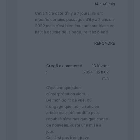
14 h 48 min
Cet article date d’il y a 7 jours, ils ont
modifié certains passages d’il y a 2 ans en
2022 mais c’est bien écrit noir sur blanc en
haut à gauche de la page, relisez bien !!
RÉPONDRE
Greg6
a commenté
18 février
:
2024 - 15 h 02
min
C’est une question
d’interprétation alors…
De mon point de vue, qui
n’engage que moi, un ancien
article qui a été modifié puis
republié n’est pas quelque chose
de nouveau. Juste une mise à
jour.
Ce n’est pas très grave.