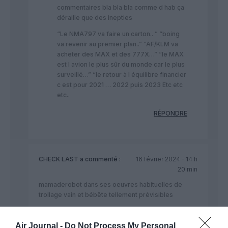
commentaires bla bla bla comme d hab ça
déraille que des inepties
“Le NMA797 va faire un carton.. ” “boing
va revenir au premier plan..” “AF/KLM va
acheter des MAX et des 777X…” “le MAX
est l avion le plus sûr du monde car le plus
surveillé…” “le retour à l équilibre financier
c est pour 2021 … 2022 puis 2023 Etc etc
etc..
RÉPONDRE
CHECK LAST
a commenté :
16 février 2024 - 14 h
20 min
mamaderobot dans ses oeuvres habituelles de
trollage vain et bébête tellement prévisibles
Mais à croire que c est une manie au fan club boing
de débiter des inepties !!
Air Journal -
Do Not Process My Personal