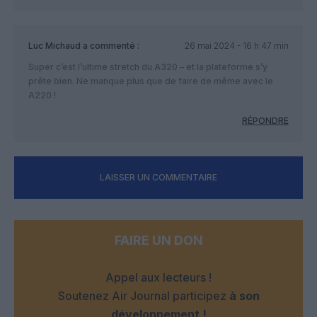
Luc Michaud
a commenté :
26 mai 2024 - 16 h 47 min
Super c’est l’ultime stretch du A320 – et la plateforme s’y
prête bien. Ne manque plus que de faire de même avec le
A220 !
RÉPONDRE
LAISSER UN COMMENTAIRE
FAIRE UN DON
Appel aux lecteurs !
Soutenez Air Journal participez
à son
développement !