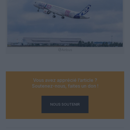
@Airbus
Vous avez apprécié l’article ?
Soutenez-nous, faites un don !
NOUS SOUTENIR