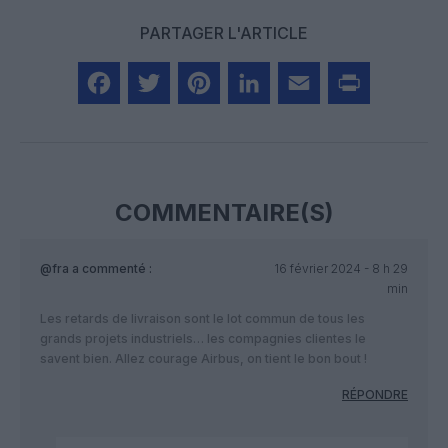
PARTAGER L'ARTICLE
Facebook
Twitter
Pinterest
LinkedIn
Email
Print
COMMENTAIRE(S)
@fra
a commenté :
16 février 2024 - 8 h 29
min
Les retards de livraison sont le lot commun de tous les
grands projets industriels… les compagnies clientes le
savent bien. Allez courage Airbus, on tient le bon bout !
RÉPONDRE