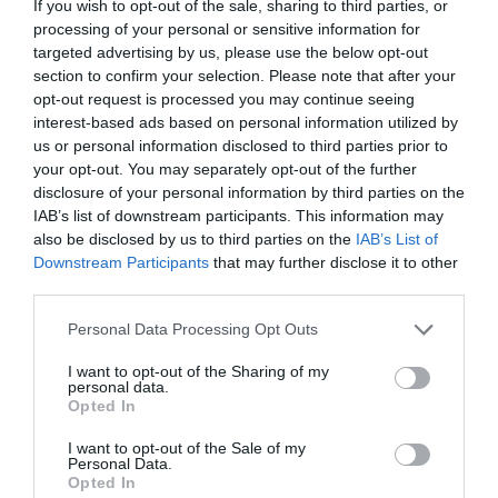
If you wish to opt-out of the sale, sharing to third parties, or
processing of your personal or sensitive information for
Francis IV Le Subtil
a commenté :
1 avril 2024 - 16 h 22 min
targeted advertising by us, please use the below opt-out
“ITA Airways étend ses opérations sur le marché
section to confirm your selection. Please note that after your
britannique”. Vu que la compagnie quitte Heathrow, on peut
opt-out request is processed you may continue seeing
difficilement parler d’expansion mais les communiqués sont
interest-based ads based on personal information utilized by
faits pour tourner les choses négatives en aspects positifs.
us or personal information disclosed to third parties prior to
your opt-out. You may separately opt-out of the further
RÉPONDRE
disclosure of your personal information by third parties on the
IAB’s list of downstream participants. This information may
also be disclosed by us to third parties on the
IAB’s List of
Downstream Participants
that may further disclose it to other
beurk
a commenté :
1 avril 2024 - 22 h 24 min
third parties.
On se demande quand ITA va tomber… ça ne devrait pas
tarder!
Personal Data Processing Opt Outs
RÉPONDRE
I want to opt-out of the Sharing of my
personal data.
Opted In
Bencello
a commenté :
2 avril 2024 - 8 h 30 min
I want to opt-out of the Sale of my
Personal Data.
” Les passagers bénéficieront de la proximité des deux
Opted In