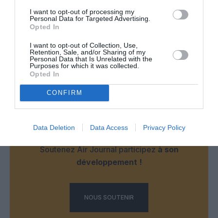
hubs…”
I want to opt-out of processing my
que comprendre ? LCY est un hub ?
Personal Data for Targeted Advertising.
Opted In
RÉPONDRE
I want to opt-out of Collection, Use,
Retention, Sale, and/or Sharing of my
Personal Data that Is Unrelated with the
Purposes for which it was collected.
LAISSER UN COMMENTAIRE
Opted In
CONFIRM
FAIRE UN DON
Data Deletion
Data Access
Privacy Policy
Appel aux lecteurs !
Soutenez Air Journal participez
à son
développement !
NOUS SOUTENIR