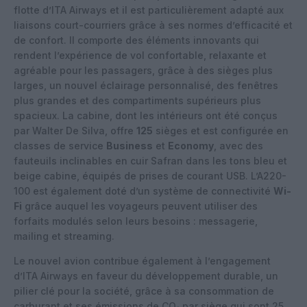
flotte d’ITA Airways et il est particulièrement adapté aux
liaisons court-courriers grâce à ses normes d’efficacité et
de confort. Il comporte des éléments innovants qui
rendent l’expérience de vol confortable, relaxante et
agréable pour les passagers, grâce à des sièges plus
larges, un nouvel éclairage personnalisé, des fenêtres
plus grandes et des compartiments supérieurs plus
spacieux. La cabine, dont les intérieurs ont été conçus
par Walter De Silva, offre
125
sièges et est configurée en
classes de service
Business
et
Economy
, avec des
fauteuils inclinables en cuir Safran dans les tons bleu et
beige cabine, équipés de prises de courant USB. L’A220-
100 est également doté d’un système de connectivité
Wi-
Fi
grâce auquel les voyageurs peuvent utiliser des
forfaits modulés selon leurs besoins : messagerie,
mailing et streaming.
Le nouvel avion contribue également à l’engagement
d’ITA Airways en faveur du développement durable, un
pilier clé pour la société, grâce à sa consommation de
carburant et ses émissions de CO₂ par siège qui sont 25