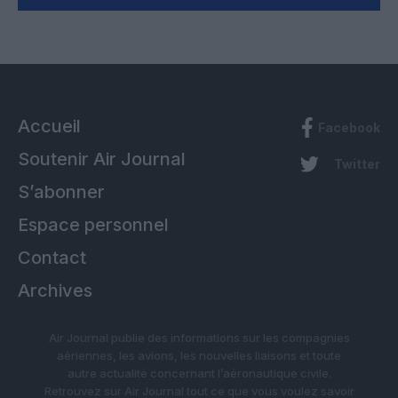
Accueil
Facebook
Soutenir Air Journal
Twitter
S’abonner
Espace personnel
Contact
Archives
Air Journal publie des informations sur les compagnies
aériennes, les avions, les nouvelles liaisons et toute
autre actualité concernant l’aéronautique civile.
Retrouvez sur Air Journal tout ce que vous voulez savoir