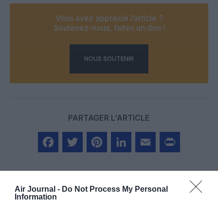
Vous avez apprécié l’article ?
Soutenez-nous, faites un don !
NOUS SOUTENIR
PARTAGER L'ARTICLE
Facebook
Twitter
Pinterest
LinkedIn
Email
Print
Air Journal -
Do Not Process My Personal
Information
COMMENTAIRE(S)