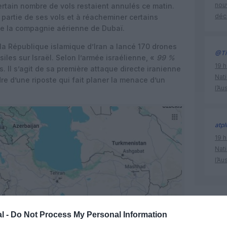
nouv
certain nombre de vols restaient annulés ce matin.
déc
partie de ses vols et à réacheminer certains
de la compagnie aérienne de Dubaï.
la République islamique d’Iran a lancé 170 drones
@Ti
siles sur Israël. Selon l’armée israélienne, «
99 %
19 h
s. Il s’agit de sa première attaque directe iranienne
Nati
adre d’une riposte qui fait planer la menace d’un
l’Au
atpl
19 h
Nati
l’Au
espace a
l -
Do Not Process My Personal Information
tensions 