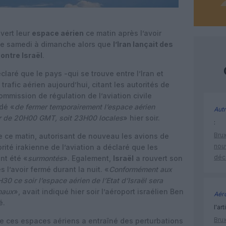
uvert leur
espace aérien
ce matin après l’avoir
de samedi à dimanche alors que
l’Iran lançait des
ontre Israël
.
claré que le pays -qui se trouve entre l’Iran et
 trafic aérien aujourd’hui, citant les autorités de
Commission de régulation de l’aviation civile
idé «
de fermer temporairement l’espace aérien
Autr
tir de 20H00 GMT, soit 23H00 locales
» hier soir.
:
Brux
me ce matin, autorisant de nouveau les avions de
nouv
rité irakienne de l’aviation a déclaré que les
déc
nt été «
surmontés
». Egalement,
Israël
a rouvert son
 l’avoir fermé durant la nuit. «
Conformément aux
30 ce soir l’espace aérien de l’Etat d’Israël sera
onaux
», avait indiqué hier soir l’aéroport israélien Ben
Aéro
é.
l'art
Brux
de ces espaces aériens a entraîné des perturbations