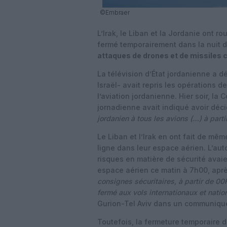
©Embraer
L’Irak, le Liban et la Jordanie ont ro
fermé temporairement dans la nuit 
attaques de drones et de missiles c
La télévision d’État jordanienne a dé
Israël- avait repris les opérations de
l’aviation jordanienne. Hier soir, la 
jornadienne avait indiqué avoir déc
jordanien à tous les avions (…) à par
Le Liban et l’Irak en ont fait de mê
ligne dans leur espace aérien. L’auto
risques en matière de sécurité avaie
espace aérien ce matin à 7h00, après
consignes sécuritaires, à partir de 00H
fermé aux vols internationaux et nati
Gurion-Tel Aviv dans un communiqu
Toutefois, la fermeture temporaire 