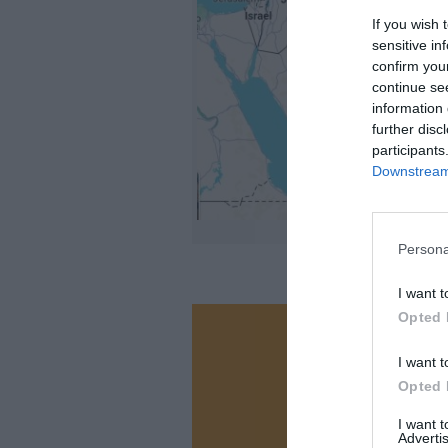
If you wish 
sensitive in
confirm you
continue se
information 
further disc
participants
Downstream 
@
Persona
I want t
Opted 
Vous ave
I want t
Soutenez
Opted 
I want 
Advertis
N