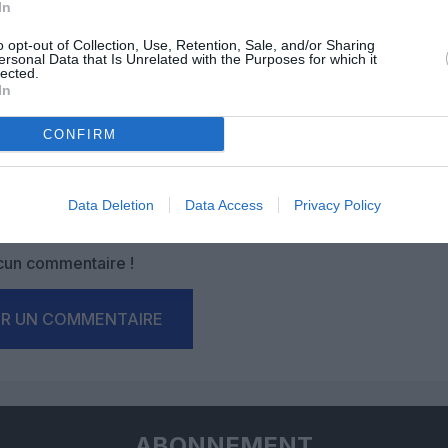
In
o opt-out of Collection, Use, Retention, Sale, and/or Sharing
ersonal Data that Is Unrelated with the Purposes for which it
lected.
In
CONFIRM
Facebook
Twitter
Pinterest
LinkedIn
Email
Print
Data Deletion
Data Access
Privacy Policy
un commentaire !
ER UN COMMENTAIRE
ABONNEMENT