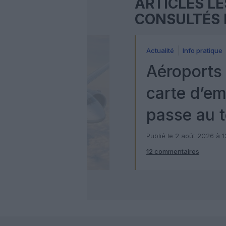
ARTICLES LE
CONSULTÉS 
Actualité
Info pratique
Aéroports 
carte d’e
passe au t
numérique
Publié le 2 août 2026 à 
12 commentaires
Check