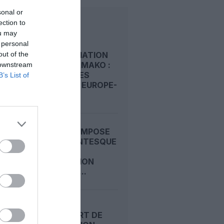
sonal or
ection to
LIRE AUSSI
ou may
 personal
out of the
RÉCONCILIATION
ALGER–BAMAKO :
 downstream
LES ROUTES
B’s List of
DIRECTES EUROPE-
AFRIQUE...
LA CHINE IMPOSE
UNE GIGANTESQUE
ZONE
D’EXCLUSION
AÉRIENNE...
ISRAËL :
L’AÉROPORT DE