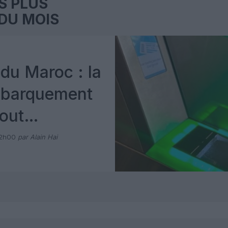
S PLUS
DU MOIS
du Maroc : la
mbarquement
out
 avec Pax
12h00
par Alain Hai