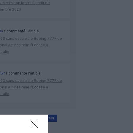
elle liaison loisirs à partir de
embre 2026
lo
a commenté l'article :
 23 sans escale : le Boeing 777F de
onal Airlines relie l’Écosse à
stralie
hkt
a commenté l'article :
 23 sans escale : le Boeing 777F de
onal Airlines relie l’Écosse à
stralie
érien
guerre hamas-israel
iran-israël