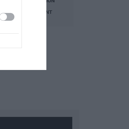
BEN GOURION
ROUVRE
PLEINEMENT
APRÈS...