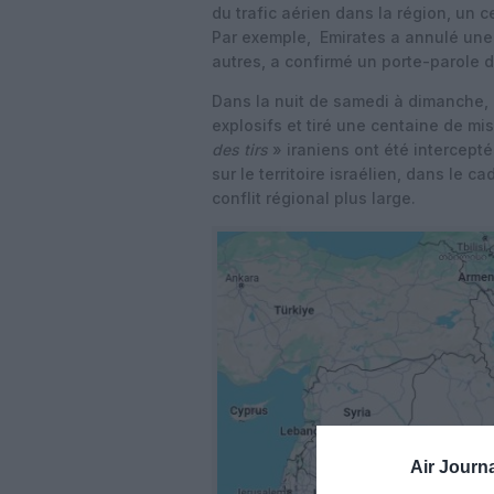
du trafic aérien dans la région, un 
Par exemple, Emirates a annulé une 
autres, a confirmé un porte-parole 
Dans la nuit de samedi à dimanche, 
explosifs et tiré une centaine de mis
des tirs
» iraniens ont été intercepté
sur le territoire israélien, dans le c
conflit régional plus large.
Air Journa