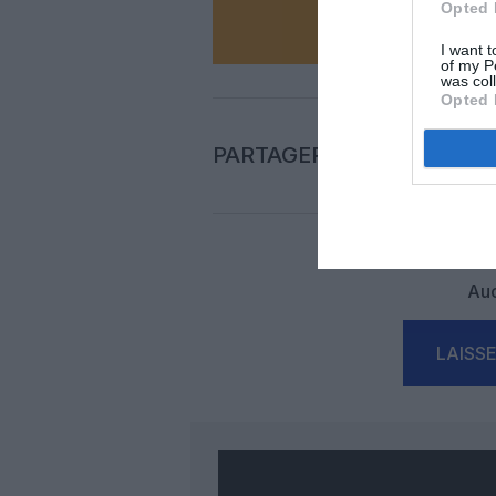
Opted 
I want t
of my P
was col
Opted 
PARTAGER L'ARTICLE
Auc
LAISS