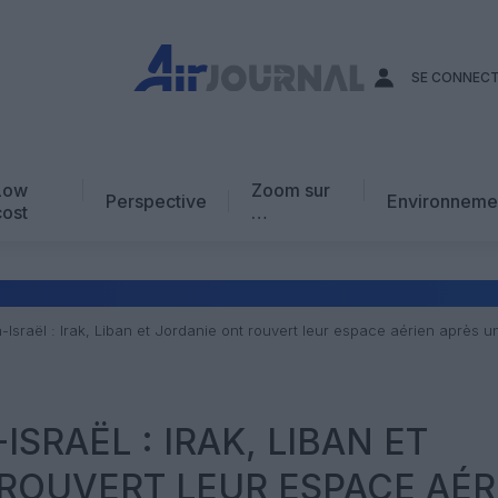
SE CONNEC
Low
Zoom sur
Perspective
Environneme
cost
…
Edito
En chiffres
Avis d’expert
-Israël : Irak, Liban et Jordanie ont rouvert leur espace aérien après 
AJ Académie
Vidéo
ISRAËL : IRAK, LIBAN ET
ROUVERT LEUR ESPACE AÉR