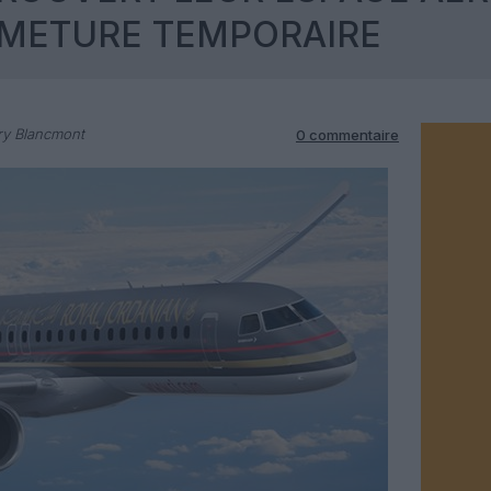
RMETURE TEMPORAIRE
ry Blancmont
0 commentaire