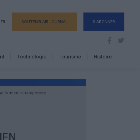
TER
SOUTENIR AIR JOURNAL
S'ABONNER
nt
Technologie
Tourisme
Histoire
Pratique
Hôtellerie
Voyages d’affaires
une fermeture temporaire
IEN