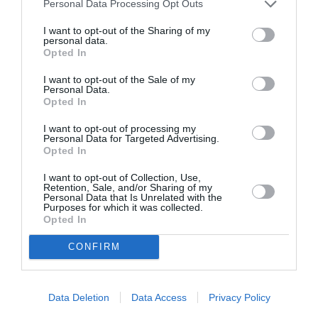
Personal Data Processing Opt Outs
LAISSER UN COMMENTAIRE
I want to opt-out of the Sharing of my
personal data.
Opted In
FAIRE UN DON
I want to opt-out of the Sale of my
Personal Data.
Opted In
Appel aux lecteurs !
Soutenez Air Journal participez
à son
I want to opt-out of processing my
Personal Data for Targeted Advertising.
développement !
Opted In
I want to opt-out of Collection, Use,
Retention, Sale, and/or Sharing of my
NOUS SOUTENIR
Personal Data that Is Unrelated with the
Purposes for which it was collected.
Opted In
CONFIRM
Data Deletion
Data Access
Privacy Policy
DERNIERS COMMENTAIRES