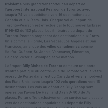
troisième
plus grand transporteur au départ de
l’
aéroport international Pearson de Toronto
, avec
jusqu’à 74 vols quotidiens vers 16 destinations au
Canada et aux États-Unis. Chaque vol au départ de
Toronto-Pearson est effectué par le tout nouvel Embraer
E195-E2
de 132 places. Les itinéraires au départ de
Toronto-Pearson proposent des destinations aux
États-
Unis
comme la Floride, Las Vegas, Los Angeles et San
Francisco, ainsi que des
villes
canadiennes
comme
Halifax, Québec, St. John’s, Vancouver, Edmonton,
Calgary, Victoria, Winnipeg et Saskatoon.
L’aéroport
Billy Bishop de Toronto
demeure une porte
d’entrée pratique du centre-ville de Toronto vers le vaste
réseau de Porter dans l’est du Canada et vers le nord-est
des États-Unis, avec jusqu’à
102 vols quotidiens
vers 15
destinations. Les vols au départ de Billy Bishop sont
opérés par l’avion
De Havilland Dash 8-400
de 78
places. Porter offre exclusivement un service sans escale
vers des destinations populaires au départ de Billy