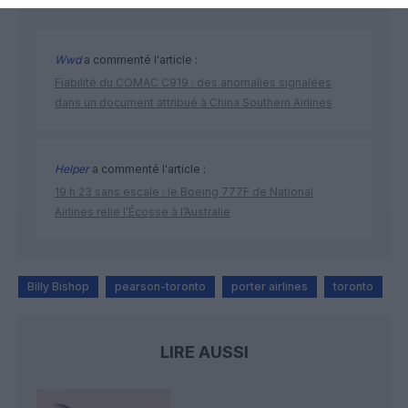
Wwd
a commenté l'article :
Fiabilité du COMAC C919 : des anomalies signalées
dans un document attribué à China Southern Airlines
Helper
a commenté l'article :
19 h 23 sans escale : le Boeing 777F de National
Airlines relie l’Écosse à l’Australie
Billy Bishop
pearson-toronto
porter airlines
toronto
LIRE AUSSI