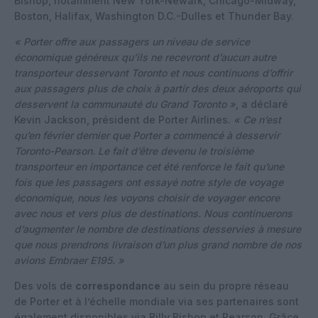
Bishop, notamment New York-Newark, Chicago-Midway,
Boston, Halifax, Washington D.C.-Dulles et Thunder Bay.
« Porter offre aux passagers un niveau de service
économique généreux qu’ils ne recevront d’aucun autre
transporteur desservant Toronto et nous continuons d’offrir
aux passagers plus de choix à partir des deux aéroports qui
desservent la communauté du Grand Toronto »
, a déclaré
Kevin Jackson, président de Porter Airlines.
« Ce n’est
qu’en février dernier que Porter a commencé à desservir
Toronto-Pearson. Le fait d’être devenu le troisième
transporteur en importance cet été renforce le fait qu’une
fois que les passagers ont essayé notre style de voyage
économique, nous les voyons choisir de voyager encore
avec nous et vers plus de destinations. Nous continuerons
d’augmenter le nombre de destinations desservies à mesure
que nous prendrons livraison d’un plus grand nombre de nos
avions Embraer E195. »
Des vols de
correspondance
au sein du propre réseau
de Porter et à l’échelle mondiale via ses partenaires sont
également disponibles via Billy Bishop et Pearson. Grâce