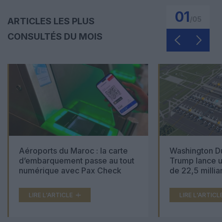
01
/
05
ARTICLES LES PLUS
CONSULTÉS DU MOIS
Aéroports du Maroc : la carte
Washington Du
d’embarquement passe au tout
Trump lance u
numérique avec Pax Check
de 22,5 millia
LIRE L'ARTICLE
LIRE L'ARTICL