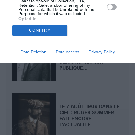
I want to opt-out of Collection, Use,
CIEL : DÉPART DE
Retention, Sale, and/or Sharing of my
BEAUMONT POUR LA...
Personal Data that Is Unrelated with the
Purposes for which it was collected.
Opted In
CONFIRM
LE 8 AOÛT 1908 DANS LE
Data Deletion
Data Access
Privacy Policy
CIEL : UNE
DÉMONSTRATION
PUBLIQUE...
LE 7 AOÛT 1909 DANS LE
CIEL : ROGER SOMMER
FAIT ENCORE
L’ACTUALITÉ