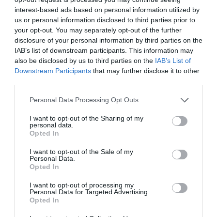
interest-based ads based on personal information utilized by
atplhkt
a commenté l'article :
us or personal information disclosed to third parties prior to
Contrôles aux frontières entre l’Espagne et l’Italie : des
your opt-out. You may separately opt-out of the further
arrivées plus longues, des correspondances à risque
disclosure of your personal information by third parties on the
IAB’s list of downstream participants. This information may
also be disclosed by us to third parties on the
IAB’s List of
Manfou
a commenté l'article :
Downstream Participants
that may further disclose it to other
Pyramides, croisières et mer Rouge : l’Égypte mise sur
third parties.
une saison record malgré le contexte géopolitique
Personal Data Processing Opt Outs
I want to opt-out of the Sharing of my
personal data.
histoire de l'aviation
Opted In
I want to opt-out of the Sale of my
Personal Data.
LIRE AUSSI
Opted In
I want to opt-out of processing my
Personal Data for Targeted Advertising.
Opted In
LE 9 AOÛT 1912 DANS LE