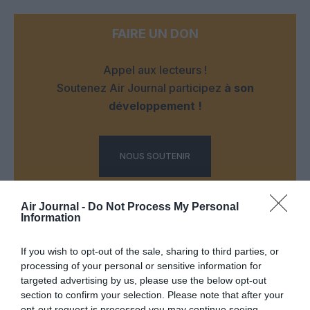
FAIRE UN DON
Appel aux lecteurs !
Soutenez Air Journal participez
à son
développement !
NOUS SOUTENIR
Air Journal -
Do Not Process My Personal
Information
If you wish to opt-out of the sale, sharing to third parties, or
processing of your personal or sensitive information for
DERNIERS COMMENTAIRES
targeted advertising by us, please use the below opt-out
section to confirm your selection. Please note that after your
opt-out request is processed you may continue seeing