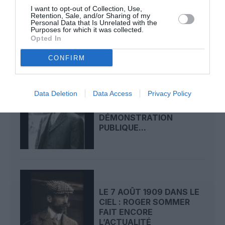
LE 9 AOÛT 1912 DANS LE
I want to opt-out of Collection, Use,
Retention, Sale, and/or Sharing of my
CIEL : DÉPART DE
Personal Data that Is Unrelated with the
BEAUMONT POUR LA...
Purposes for which it was collected.
Opted In
CONFIRM
Data Deletion
Data Access
Privacy Policy
LE 8 AOÛT 1908 DANS LE
CIEL : UNE
DÉMONSTRATION
PUBLIQUE...
LE 7 AOÛT 1909 DANS LE
CIEL : ROGER SOMMER
FAIT ENCORE
L’ACTUALITÉ