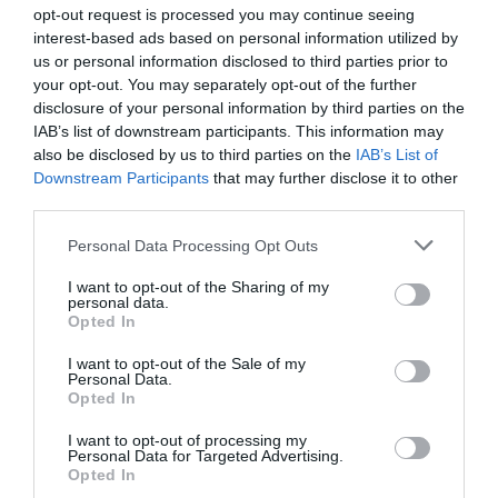
opt-out request is processed you may continue seeing
interest-based ads based on personal information utilized by
Kyle
a commenté l'article :
us or personal information disclosed to third parties prior to
SWISS : la rentabilité relance le débat sur son
your opt-out. You may separately opt-out of the further
autonomie au sein de Lufthansa Group
disclosure of your personal information by third parties on the
IAB’s list of downstream participants. This information may
also be disclosed by us to third parties on the
IAB’s List of
Downstream Participants
that may further disclose it to other
NDR
a commenté l'article :
third parties.
Le ciel n’a jamais été aussi chargé : record de 153 359
vols commerciaux le 23 juillet 2026
Personal Data Processing Opt Outs
I want to opt-out of the Sharing of my
personal data.
Opted In
histoire de l'aviation
I want to opt-out of the Sale of my
Personal Data.
Opted In
LIRE AUSSI
I want to opt-out of processing my
Personal Data for Targeted Advertising.
Opted In