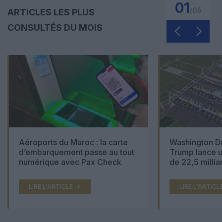
01
/
05
ARTICLES LES PLUS
CONSULTÉS DU MOIS
Aéroports du Maroc : la carte
Washington Du
d’embarquement passe au tout
Trump lance u
numérique avec Pax Check
de 22,5 millia
LIRE L'ARTICLE
LIRE L'ARTICL