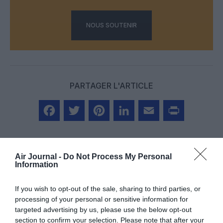
NOUS SOUTENIR
PARTAGER L'ARTICLE
Facebook
Twitter
Pinterest
LinkedIn
Email
Print
Air Journal -
Do Not Process My Personal
Information
Aucun commentaire !
If you wish to opt-out of the sale, sharing to third parties, or
processing of your personal or sensitive information for
LAISSER UN COMMENTAIRE
targeted advertising by us, please use the below opt-out
section to confirm your selection. Please note that after your