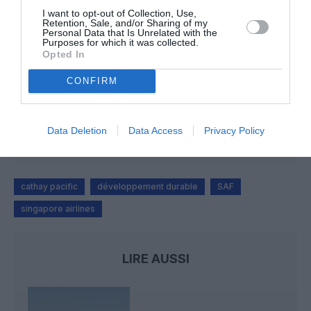
I want to opt-out of Collection, Use,
Mathématiques
a commenté l'article :
Retention, Sale, and/or Sharing of my
19 h 23 sans escale : le Boeing 777F de National
Personal Data that Is Unrelated with the
Purposes for which it was collected.
Airlines relie l’Écosse à l’Australie
Opted In
CONFIRM
Badissi novembri
a commenté l'article :
Nice–Corse : ces vols électriques qui se profilent à
l’horizon 2030
Data Deletion
Data Access
Privacy Policy
cathay pacific
développement durable
SAF
singapore airlines
LIRE AUSSI