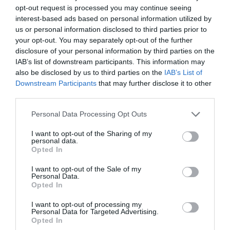
opt-out request is processed you may continue seeing
interest-based ads based on personal information utilized by
FAIRE UN DON
us or personal information disclosed to third parties prior to
your opt-out. You may separately opt-out of the further
disclosure of your personal information by third parties on the
Appel aux lecteurs !
IAB’s list of downstream participants. This information may
Soutenez Air Journal participez
à son
also be disclosed by us to third parties on the
IAB’s List of
développement !
Downstream Participants
that may further disclose it to other
third parties.
Personal Data Processing Opt Outs
NOUS SOUTENIR
I want to opt-out of the Sharing of my
personal data.
Opted In
I want to opt-out of the Sale of my
Personal Data.
Opted In
DERNIERS COMMENTAIRES
I want to opt-out of processing my
Personal Data for Targeted Advertising.
Opted In