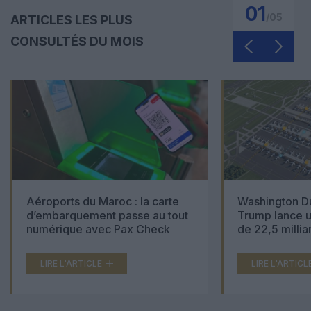
01
/
05
ARTICLES LES PLUS
CONSULTÉS DU MOIS
Aéroports du Maroc : la carte
Washington Du
d’embarquement passe au tout
Trump lance u
numérique avec Pax Check
de 22,5 millia
LIRE L'ARTICLE
LIRE L'ARTICL