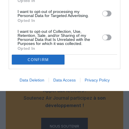
Opted In
du chargement et surtout de sa capacité (en tonne) de
chargement.
I want to opt-out of processing my
Personal Data for Targeted Advertising.
A suivre.
Opted In
RÉPONDRE
I want to opt-out of Collection, Use,
Retention, Sale, and/or Sharing of my
Personal Data that Is Unrelated with the
Purposes for which it was collected.
Opted In
LAISSER UN COMMENTAIRE
CONFIRM
FAIRE UN DON
Data Deletion
Data Access
Privacy Policy
Appel aux lecteurs !
Soutenez Air Journal participez
à son
développement !
NOUS SOUTENIR