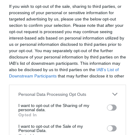
C’est sur que les Béluga et Super Béluga, peuvent
If you wish to opt-out of the sale, sharing to third parties, or
décoller du Bourget. Concorde y décollait lors de
processing of your personal or sensitive information for
ses présentations aux salons du Bourget
targeted advertising by us, please use the below opt-out
section to confirm your selection. Please note that after your
RÉPONDRE
opt-out request is processed you may continue seeing
interest-based ads based on personal information utilized by
us or personal information disclosed to third parties prior to
your opt-out. You may separately opt-out of the further
Jb
a commenté :
17 juin 2024 - 21 h 49 min
disclosure of your personal information by third parties on the
IAB’s list of downstream participants. This information may
Je l’ai vu décoller ce matin à Blagnac dans le ciel c’est
also be disclosed by us to third parties on the
IAB’s List of
quelque chose
Downstream Participants
that may further disclose it to other
third parties.
RÉPONDRE
Personal Data Processing Opt Outs
I want to opt-out of the Sharing of my
GVA1112
a commenté :
18 juin 2024 - 7 h 19 min
personal data.
Opted In
Je me réjouis de voir comment seront utilisés les A300-
600ST. Je pense qu’ils pourront être utiles sur certain
I want to opt-out of the Sale of my
marché mais pas pour remplacer l’Antonov 124, qui par sa
Personal Data.
rampe au niveau du tarmac a un très belle avantage vis à vis