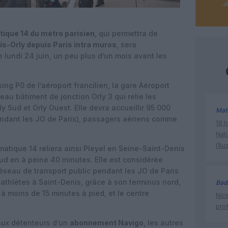
tique 14 du métro parisien
, qui permettra de
is-Orly depuis Paris intra muros
, sera
 lundi 24 juin, un peu plus d’un mois avant les
ing P0 de l’aéroport francilien, la gare Aéroport
veau bâtiment de jonction Orly 3 qui relie les
 Sud et Orly Ouest. Elle devra accueillir 95 000
Mat
endant les JO de Paris), passagers aériens comme
19 h
Nati
l’Au
matique 14 reliera ainsi Pleyel en Seine-Saint-Denis
Sud en à peine 40 minutes. Elle est considérée
seau de transport public pendant les JO de Paris
s athlètes à Saint-Denis, grâce à son terminus nord,
Bad
 à moins de 15 minutes à pied, et le centre
Nice
prof
 aux détenteurs d’un
abonnement Navigo
, les autres