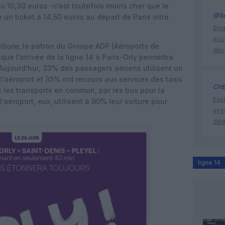
u 10,30 euros -c’est toutefois moins cher que le
@Se
e un ticket à 14,50 euros au départ de Paris intra
Brux
nouv
ribune
, le patron du Groupe ADP (Aéroports de
déc
ue l’arrivée de la ligne 14 à Paris-Orly permettra
e. Aujourd’hui, 33% des passagers aériens utilisent un
 l’aéroport et 35% ont recours aux services des taxis
CHE
nt les transports en commun, par les bus pour la
Eas
’aéroport, eux, utilisent à 90% leur voiture pour
ave
déd
ligne 14