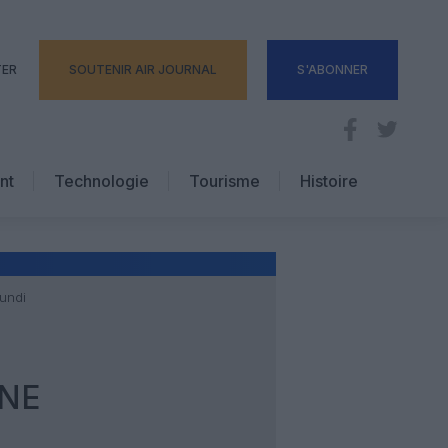
TER
SOUTENIR AIR JOURNAL
S'ABONNER
nt
Technologie
Tourisme
Histoire
Pratique
Hôtellerie
Voyages d’affaires
lundi
GNE