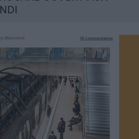
NDI
ry Blancmont
10 commentaires