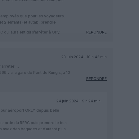
es employés que pour les voyageurs.
et 2 enfants (et autab, prendre
C qui auraient dû s’arrêter à Orly.
RÉPONDRE
23 juin 2024 - 10 h 43 min
y arrêter …
969 via la gare de Pont de Rungis, à 10
RÉPONDRE
24 juin 2024 - 9 h 24 min
 pour aéroport ORLY depuis belle
la sortie du RERC puis prendre le bus
s avez des bagages et d’autant plus