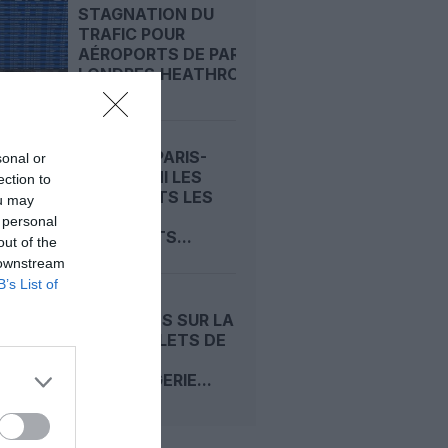
STAGNATION DU
TRAFIC POUR
AÉROPORTS DE PARIS,
LONDRES‑HEATHROW...
CLIMAT : PARIS-
sonal or
CDG PARMI LES
ection to
AÉROPORTS LES
ou may
PLUS
 personal
POLLUANTS...
out of the
 downstream
B’s List of
CROISIÈRES SUR LA
SEINE, BILLETS DE
MUSÉE,
CONCIERGERIE...