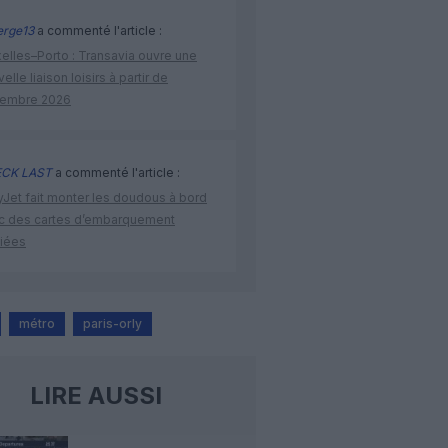
rge13
a commenté l'article :
elles–Porto : Transavia ouvre une
elle liaison loisirs à partir de
embre 2026
CK LAST
a commenté l'article :
yJet fait monter les doudous à bord
c des cartes d’embarquement
iées
métro
paris-orly
LIRE AUSSI