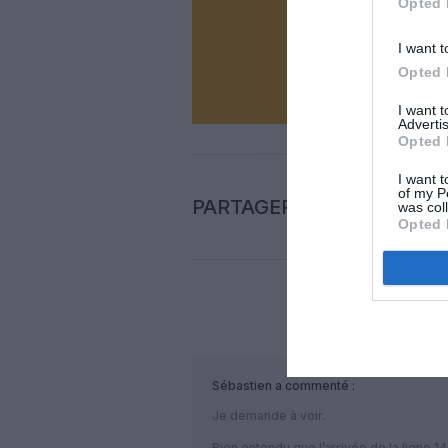
Opted 
I want t
N
Opted 
I want 
Advertis
Opted 
I want t
of my P
PARTAGER L'ARTICLE
was col
Opted 
COM
Sébastien
a commenté :
Je demande à voir.
Bien entendu que l’arrivée de la ligne 1