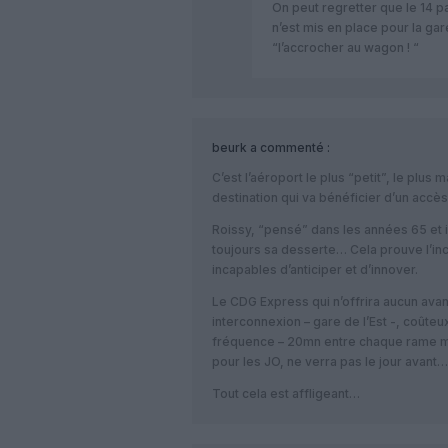
On peut regretter que le 14 p
n’est mis en place pour la g
“l’accrocher au wagon ! “
beurk
a commenté :
C’est l’aéroport le plus “petit”, le pl
destination qui va bénéficier d’un acc
Roissy, “pensé” dans les années 65 et i
toujours sa desserte… Cela prouve l’inc
incapables d’anticiper et d’innover.
Le CDG Express qui n’offrira aucun avan
interconnexion – gare de l’Est -, coûte
fréquence – 20mn entre chaque rame mi
pour les JO, ne verra pas le jour avant…
Tout cela est affligeant…