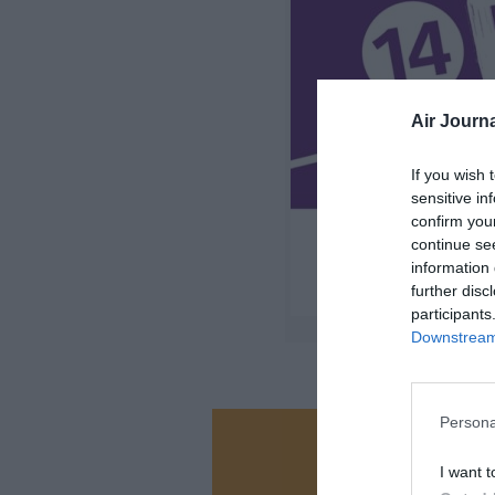
Air Journa
If you wish 
sensitive in
confirm you
continue se
information 
further disc
participants
Downstream 
Persona
Vous ave
I want t
Soutenez