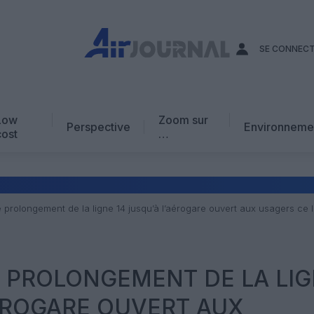
SE CONNEC
Low
Zoom sur
Perspective
Environneme
cost
…
Edito
En chiffres
Avis d’expert
le prolongement de la ligne 14 jusqu’à l’aérogare ouvert aux usagers ce 
AJ Académie
Vidéo
LE PROLONGEMENT DE LA LI
AÉROGARE OUVERT AUX