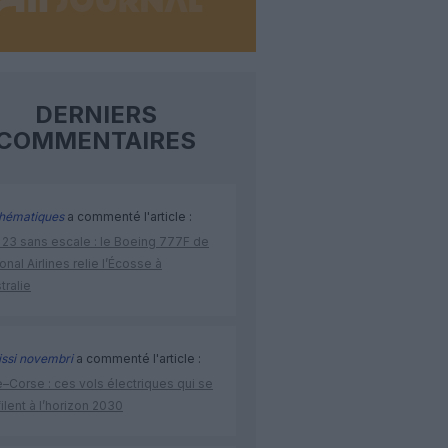
DERNIERS
COMMENTAIRES
hématiques
a commenté l'article :
 23 sans escale : le Boeing 777F de
onal Airlines relie l’Écosse à
stralie
issi novembri
a commenté l'article :
–Corse : ces vols électriques qui se
ilent à l’horizon 2030