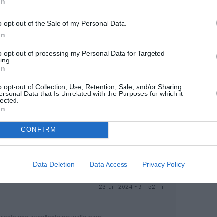
In
o opt-out of the Sale of my Personal Data.
OUS SOUTENIR
In
to opt-out of processing my Personal Data for Targeted
ing.
In
o opt-out of Collection, Use, Retention, Sale, and/or Sharing
ersonal Data that Is Unrelated with the Purposes for which it
lected.
In
Facebook
Twitter
Pinterest
LinkedIn
Email
Print
CONFIRM
MENTAIRE(S)
Data Deletion
Data Access
Privacy Policy
23 juin 2024 - 9 h 52 min
4 reste une excellente nouvelle pour