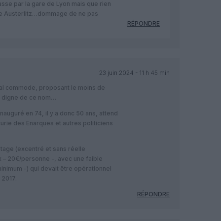
asse par la gare de Lyon mais que rien
are Austerlitz…dommage de ne pas
RÉPONDRE
23 juin 2024 - 11 h 45 min
us mal commode, proposant le moins de
ès digne de ce nom…
nauguré en 74, il y a donc 50 ans, attend
urie des Enarques et autres politiciens
tage (excentré et sans réelle
ux – 20€/personne -, avec une faible
nimum -) qui devait être opérationnel
 2017.
RÉPONDRE