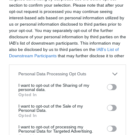
section to confirm your selection. Please note that after your
RÉPONDRE
opt-out request is processed you may continue seeing
interest-based ads based on personal information utilized by
us or personal information disclosed to third parties prior to
your opt-out. You may separately opt-out of the further
disclosure of your personal information by third parties on the
FL360
a commenté :
25 juin 2024 - 13 h 41 min
IAB’s list of downstream participants. This information may
also be disclosed by us to third parties on the
IAB’s List of
Aucun intérêt : les batteries fonctionnent toujours avec des
Downstream Participants
that may further disclose it to other
terres “rares” ultrapolluantes.
third parties.
La véritable révolution est l’hydrogène carburant, notamment
développé par Toyota, avec des technologies de
Personal Data Processing Opt Outs
motorisation proches des moteurs à essence. Il existe même
un kit d’adaptation mis au point par une école d’ingénieurs
I want to opt-out of the Sharing of my
personal data.
lyonnaise.
Opted In
Problème : on ne sait pas encore produire d’hydrogène sans
une énorme quantité d’énergie, mais assurément, l’avenir est
I want to opt-out of the Sale of my
Personal Data.
là.
Opted In
RÉPONDRE
I want to opt-out of processing my
Personal Data for Targeted Advertising.