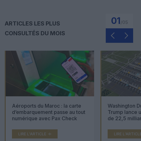
01
/
05
ARTICLES LES PLUS
CONSULTÉS DU MOIS
Aéroports du Maroc : la carte
Washington Du
d’embarquement passe au tout
Trump lance u
numérique avec Pax Check
de 22,5 millia
LIRE L'ARTICLE
LIRE L'ARTICL