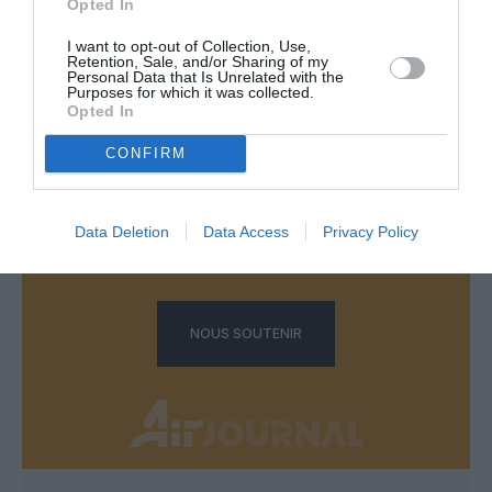
Opted In
LAISSER UN COMMENTAIRE
I want to opt-out of Collection, Use,
Retention, Sale, and/or Sharing of my
Personal Data that Is Unrelated with the
Purposes for which it was collected.
Opted In
FAIRE UN DON
CONFIRM
Appel aux lecteurs !
Soutenez Air Journal participez
à son
Data Deletion
Data Access
Privacy Policy
développement !
NOUS SOUTENIR