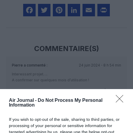
Facebook
Twitter
Pinterest
LinkedIn
Email
Print
COMMENTAIRE(S)
Pierre
a commenté :
24 juin 2024 - 8 h 54 min
Interessant projet….
A confirmer sur quelques mois d’utilisation !
RÉPONDRE
Air Journal -
Do Not Process My Personal
Information
ECOLO?!
a commenté :
24 juin 2024 - 23 h 00
min
If you wish to opt-out of the sale, sharing to third parties, or
processing of your personal or sensitive information for
Sauf que la production de l’hydrogène est loin d’être
targeted advertising by us, please use the below opt-out
vraiment verte, donc écologique.