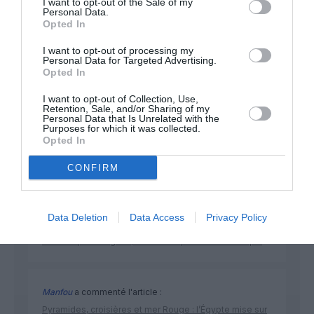
I want to opt-out of the Sale of my
Personal Data.
Opted In
NOUS SOUTENIR
I want to opt-out of processing my
Personal Data for Targeted Advertising.
Opted In
I want to opt-out of Collection, Use,
Retention, Sale, and/or Sharing of my
Personal Data that Is Unrelated with the
Purposes for which it was collected.
Opted In
DERNIERS COMMENTAIRES
CONFIRM
atplhkt
a commenté l'article :
Data Deletion
Data Access
Privacy Policy
Contrôles aux frontières entre l’Espagne et l’Italie : des
arrivées plus longues, des correspondances à risque
Manfou
a commenté l'article :
Pyramides, croisières et mer Rouge : l’Égypte mise sur