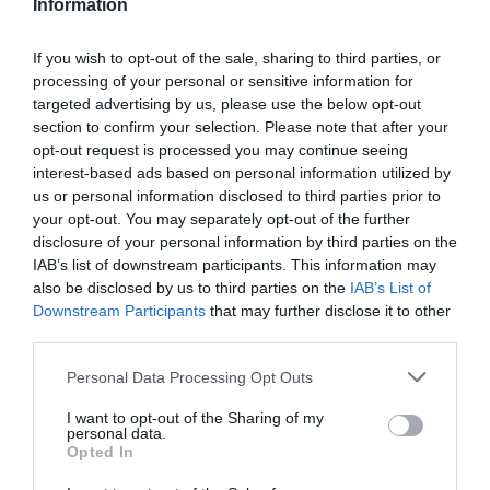
PARTAGER L'ARTICLE
Information
If you wish to opt-out of the sale, sharing to third parties, or
processing of your personal or sensitive information for
Facebook
Twitter
Pinterest
LinkedIn
Email
Print
targeted advertising by us, please use the below opt-out
section to confirm your selection. Please note that after your
opt-out request is processed you may continue seeing
interest-based ads based on personal information utilized by
us or personal information disclosed to third parties prior to
Aucun commentaire !
your opt-out. You may separately opt-out of the further
disclosure of your personal information by third parties on the
LAISSER UN COMMENTAIRE
IAB’s list of downstream participants. This information may
also be disclosed by us to third parties on the
IAB’s List of
Downstream Participants
that may further disclose it to other
third parties.
FAIRE UN DON
Personal Data Processing Opt Outs
Appel aux lecteurs !
I want to opt-out of the Sharing of my
personal data.
Soutenez Air Journal participez
à son
Opted In
développement !