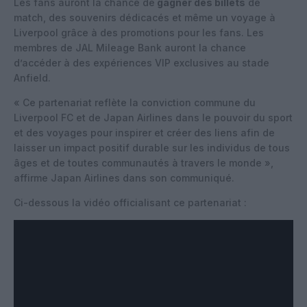
Les fans auront la chance de
gagner des billets
de
match, des souvenirs dédicacés et même un voyage à
Liverpool grâce à des promotions pour les fans. Les
membres de JAL Mileage Bank auront la chance
d’accéder à des expériences VIP exclusives au stade
Anfield.
« Ce partenariat reflète la conviction commune du
Liverpool FC et de Japan Airlines dans le pouvoir du sport
et des voyages pour inspirer et créer des liens afin de
laisser un impact positif durable sur les individus de tous
âges et de toutes communautés à travers le monde »,
affirme Japan Airlines dans son communiqué.
Ci-dessous la vidéo officialisant ce partenariat :