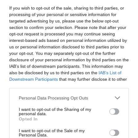
If you wish to opt-out of the sale, sharing to third parties, or
Facebook
Twitter
Pinterest
LinkedIn
Email
Print
processing of your personal or sensitive information for
targeted advertising by us, please use the below opt-out
section to confirm your selection. Please note that after your
opt-out request is processed you may continue seeing
Aucun commentaire !
interest-based ads based on personal information utilized by
us or personal information disclosed to third parties prior to
your opt-out. You may separately opt-out of the further
LAISSER UN COMMENTAIRE
disclosure of your personal information by third parties on the
IAB’s list of downstream participants. This information may
also be disclosed by us to third parties on the
IAB’s List of
Downstream Participants
that may further disclose it to other
FAIRE UN DON
third parties.
Personal Data Processing Opt Outs
Appel aux lecteurs !
Soutenez Air Journal participez
à son
I want to opt-out of the Sharing of my
personal data.
développement !
Opted In
I want to opt-out of the Sale of my
Personal Data.