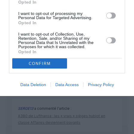
NOUS SOUTENIR
Opted In
I want to opt-out of processing my
Personal Data for Targeted Advertising.
Opted In
I want to opt-out of Collection, Use,
Retention, Sale, and/or Sharing of my
Personal Data that Is Unrelated with the
Purposes for which it was collected.
DERNIERS COMMENTAIRES
Opted In
CONFIRM
SERGE13
a commenté l'article :
Pointe‑à‑Pitre – Panama City : Air France ouvre un pont
Data Deletion
Data Access
Privacy Policy
aérien vers l’Amérique latine
SERGE13
a commenté l'article :
A380 de Lufthansa : les « vrais » sièges hublot en
classe Affaires deviennent payants