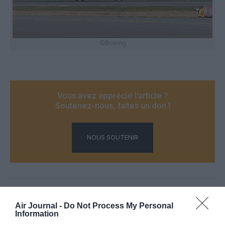
©Boeing
Vous avez apprécié l’article ?
Soutenez-nous, faites un don !
NOUS SOUTENIR
PARTAGER L'ARTICLE
Air Journal -
Do Not Process My Personal
Information