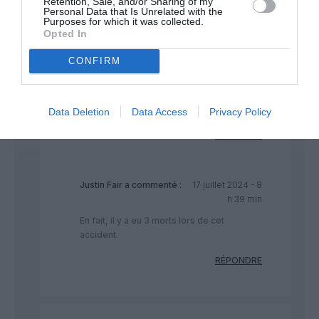
Retention, Sale, and/or Sharing of my
Personal Data that Is Unrelated with the
Purposes for which it was collected.
RÉPONDRE
Opted In
CONFIRM
Momoderabat
a
17 juillet 2024 - 6
commenté :
h 32 min
puis juste 4ans plus tard Sainte Odile.
Data Deletion
Data Access
Privacy Policy
RÉPONDRE
Justin Fair
a commenté :
17 juillet 2024 - 8
h 39 min
En fait, il y a eu 3 morts lors de cet
accident.
RÉPONDRE