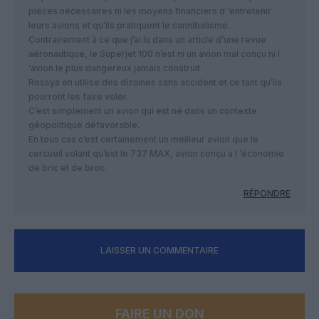
pieces nécessaires ni les moyens financiers d ‘entretenir
leurs avions et qu’ils pratiquent le cannibalisme.
Contrairement à ce que j’ai lu dans un article d’une revue
aéronautique, le Superjet 100 n’est ni un avion mal conçu ni l
‘avion le plus dangereux jamais construit.
Rossya en utilise des dizaines sans accident et ce tant qu’ils
pourront les faire voler.
C’est simplement un avion qui est né dans un contexte
géopolitique défavorable.
En tous cas c’est certainement un meilleur avion que le
cercueil volant qu’est le 737 MAX, avion conçu a l ‘économie
de bric et de broc.
RÉPONDRE
LAISSER UN COMMENTAIRE
FAIRE UN DON