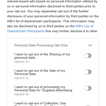
interest-based ads based on personal information utilized by
RÉPONDRE
us or personal information disclosed to third parties prior to
your opt-out. You may separately opt-out of the further
disclosure of your personal information by third parties on the
IAB’s list of downstream participants. This information may
136 à bord…et 135 survivants
16 juillet 2024 - 17 h 14
also be disclosed by us to third parties on the
IAB’s List of
…
a commenté :
min
Downstream Participants
that may further disclose it to other
La seule victime décédée fut un enfant-ado
third parties.
fortement handicapé, à qui, lors de l’enregistrement
le personnel avait assigné un siège contre l’allée
Personal Data Processing Opt Outs
aux rangées conformes aux dispositions
réglementaires, mais son père , qui était du vol
I want to opt-out of the Sharing of my
personal data.
assis à ses côtés, a exigé que son fils soit installé
Opted In
contre un hublot pour qu’il puisse profiter un
maximum de son vol. Le personnel
I want to opt-out of the Sale of my
d’enregistrement fit signer au père une décharge
Personal Data.
de responsabilité, expliquant que les
Opted In
conséquences éventuelles du non respect de la
réglementation. Le père signa.
I want to opt-out of processing my
Personal Data for Targeted Advertising.
Malheureusement, handicapé bloqué contre le
Opted In
hublot, d’accès difficile mais surtout chronophage, il
était déjà décédé quand le PNC put arriver jusqu’à
I want to opt-out of Collection, Use,
lui.