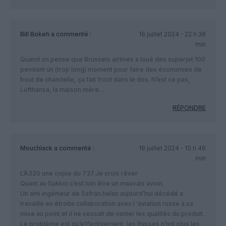
Bill Bokeh
a commenté :
16 juillet 2024 - 22 h 38
min
Quand on pense que Brussels airlines a loué des superjet 100
pendant un (trop long) moment pour faire des économies de
bout de chandelle, ça fait froid dans le dos. N’est ce pas,
Lufthansa, la maison mère…
RÉPONDRE
Mouchlack
a commenté :
18 juillet 2024 - 10 h 46
min
L’A320 une copie du 737.Je crois rêver
Quant au Sukkoi c’est loin être un mauvais avion.
Un ami ingénieur de Safran.helas aujourd’hui décédé a
travaillé en étroite collaboration avec l ‘aviation russe à sa
mise au point et il ne cessait de vanter les qualités du produit.
Le problème est qu’effectivement, les Russes n’ont plus les