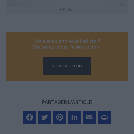
©Sukhoi
Vous avez apprécié l’article ?
Soutenez-nous, faites un don !
NOUS SOUTENIR
PARTAGER L'ARTICLE
Facebook
Twitter
Pinterest
LinkedIn
Email
Print