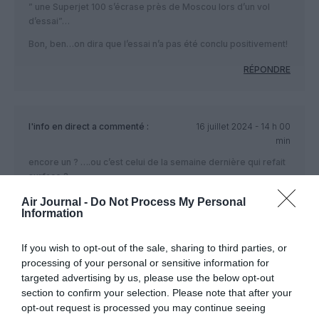
” une Superjet 100 s’écrase près de Moscou lors d’un vol
d’essai”…
Bon, ben…on dira que l’essai n’a pas été conclu positivement!
RÉPONDRE
l'info en direct
a commenté :
16 juillet 2024 - 14 h 00
min
encore un ? ….ou c’est celui de la semaine dernière qui refait
surface ?
Air Journal -
Do Not Process My Personal
RÉPONDRE
Information
If you wish to opt-out of the sale, sharing to third parties, or
Momoderabat
a commenté :
16 juillet 2024 - 15 h 30
processing of your personal or sensitive information for
min
targeted advertising by us, please use the below opt-out
section to confirm your selection. Please note that after your
l’A320 a également connu un crash en vol de présentation
opt-out request is processed you may continue seeing
sauf qu’il y avait 136 passagers à bord.