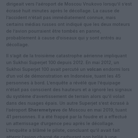
dirigeait vers l’aéroport de Moscou Vnukovo lorsqu’il s’est
écrasé huit minutes après le décollage. La cause de
l’accident n’était pas immédiatement connue, mais
certains médias russes ont indiqué que les deux moteurs
de l’avion pourraient être tombés en panne,
probablement à cause d’oiseaux qui y sont entrés au
décollage.
Il s’agit de la troisième catastrophe aérienne impliquant
un Sukhoi Superjet 100 depuis 2012. En mai 2012, un
Sukhoi Superjet 100 avait percuté un
volcan
endormi lors
d’un vol de démonstration en Indonésie, tuant les 45
personnes à bord. L’enquête a révélé que l’équipage
n’était pas conscient des hauteurs et a ignoré les signaux
du système d’avertissement de terrain alors qu’il volait
dans des nuages ​​épais. Un autre Superjet s’est écrasé à
l’aéroport
Sheremetyevo
de Moscou en mai 2019, tuant
41 personnes. Il a été frappé par la foudre et a effectué
un atterrissage d’urgence peu après le décollage.
L’enquête a blâmé le pilote, concluant qu’il avait fait
atterrir l’avion chargé de carburant non brûlé à une