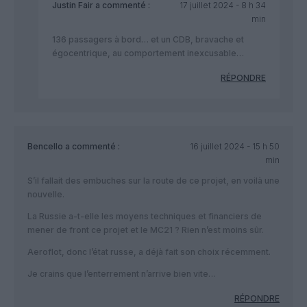
Justin Fair
a commenté :
17 juillet 2024 - 8 h 34
min
136 passagers à bord… et un CDB, bravache et
égocentrique, au comportement inexcusable…
RÉPONDRE
Bencello
a commenté :
16 juillet 2024 - 15 h 50
min
S’il fallait des embuches sur la route de ce projet, en voilà une
nouvelle.
La Russie a-t-elle les moyens techniques et financiers de
mener de front ce projet et le MC21 ? Rien n’est moins sûr.
Aeroflot, donc l’état russe, a déjà fait son choix récemment.
Je crains que l’enterrement n’arrive bien vite…
RÉPONDRE