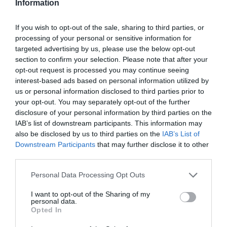
Information
Bencello
a commenté :
22 juillet 2024 - 0 h 12
min
If you wish to opt-out of the sale, sharing to third parties, or
processing of your personal or sensitive information for
AF a préféré relooker de fort belle manière son
targeted advertising by us, please use the below opt-out
siège social à Roissy, c’est aussi intéressant
section to confirm your selection. Please note that after your
opt-out request is processed you may continue seeing
RÉPONDRE
interest-based ads based on personal information utilized by
us or personal information disclosed to third parties prior to
your opt-out. You may separately opt-out of the further
disclosure of your personal information by third parties on the
LAISSER UN COMMENTAIRE
IAB’s list of downstream participants. This information may
also be disclosed by us to third parties on the
IAB’s List of
Downstream Participants
that may further disclose it to other
third parties.
FAIRE UN DON
Personal Data Processing Opt Outs
Appel aux lecteurs !
I want to opt-out of the Sharing of my
personal data.
Soutenez Air Journal participez
à son
Opted In
développement !