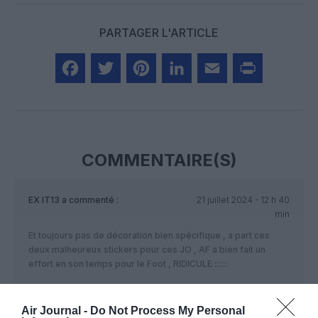
PARTAGER L'ARTICLE
Facebook
Twitter
Pinterest
LinkedIn
Email
Print
COMMENTAIRE(S)
EX IT13
a commenté :
21 juillet 2024 - 12 h 40
min
Et toujours pas de décoration bien spécifique , a part ces
deux malheureux stickers pour ces JO , AF a bien fait un
effort en son temps pour le Foot , RIDICULE ::::::
RÉPONDRE
Air Journal -
Do Not Process My Personal