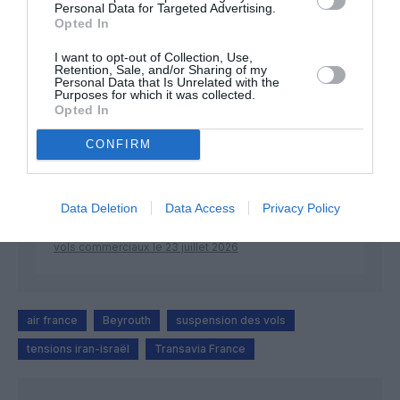
Personal Data for Targeted Advertising.
Opted In
DERNIERS COMMENTAIRES
I want to opt-out of Collection, Use,
Retention, Sale, and/or Sharing of my
Personal Data that Is Unrelated with the
Purposes for which it was collected.
Kyle
a commenté l'article :
Opted In
SWISS : la rentabilité relance le débat sur son
autonomie au sein de Lufthansa Group
CONFIRM
NDR
a commenté l'article :
Data Deletion
Data Access
Privacy Policy
Le ciel n’a jamais été aussi chargé : record de 153 359
vols commerciaux le 23 juillet 2026
air france
Beyrouth
suspension des vols
tensions iran-israël
Transavia France