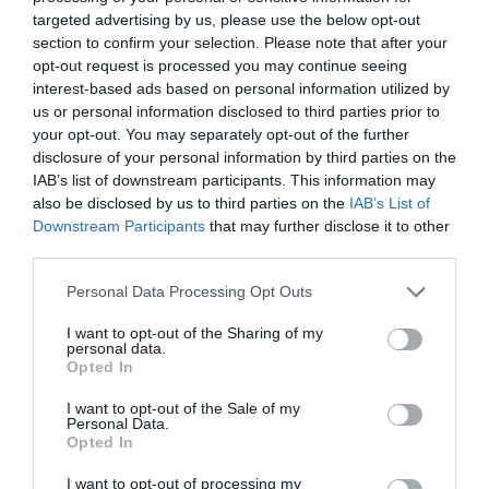
targeted advertising by us, please use the below opt-out
section to confirm your selection. Please note that after your
LAISSER UN COMMENTAIRE
opt-out request is processed you may continue seeing
interest-based ads based on personal information utilized by
us or personal information disclosed to third parties prior to
your opt-out. You may separately opt-out of the further
FAIRE UN DON
disclosure of your personal information by third parties on the
IAB’s list of downstream participants. This information may
also be disclosed by us to third parties on the
IAB’s List of
Appel aux lecteurs !
Downstream Participants
that may further disclose it to other
Soutenez Air Journal participez
à son
third parties.
développement !
Personal Data Processing Opt Outs
I want to opt-out of the Sharing of my
NOUS SOUTENIR
personal data.
Opted In
I want to opt-out of the Sale of my
Personal Data.
Opted In
I want to opt-out of processing my