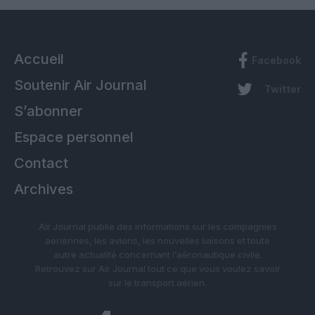
Accueil
Facebook
Soutenir Air Journal
Twitter
S’abonner
Espace personnel
Contact
Archives
Air Journal publie des informations sur les compagnies
aériennes, les avions, les nouvelles liaisons et toute
autre actualité concernant l’aéronautique civile.
Retrouvez sur Air Journal tout ce que vous voulez savoir
sur le transport aérien.