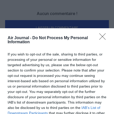
Aucun commentaire !
LAISSER UN COMMENTAIRE
Air Journal -
Do Not Process My Personal
Information
FAIRE UN DON
If you wish to opt-out of the sale, sharing to third parties, or
processing of your personal or sensitive information for
Appel aux lecteurs !
targeted advertising by us, please use the below opt-out
Soutenez Air Journal participez
à son
section to confirm your selection. Please note that after your
opt-out request is processed you may continue seeing
développement !
interest-based ads based on personal information utilized by
us or personal information disclosed to third parties prior to
your opt-out. You may separately opt-out of the further
NOUS SOUTENIR
disclosure of your personal information by third parties on the
IAB’s list of downstream participants. This information may
also be disclosed by us to third parties on the
IAB’s List of
Downstream Participants
that may further disclose it to other