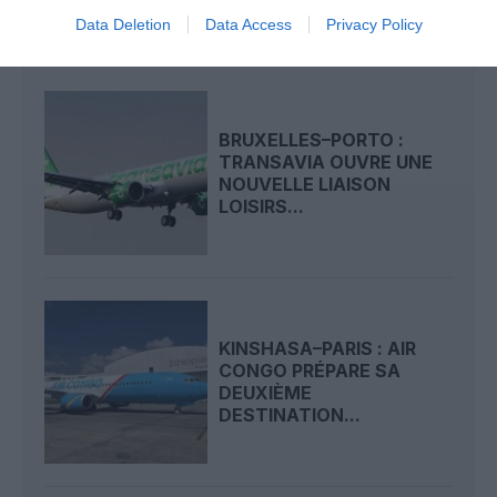
Data Deletion
Data Access
Privacy Policy
LIRE AUSSI
BRUXELLES–PORTO :
TRANSAVIA OUVRE UNE
NOUVELLE LIAISON
LOISIRS...
KINSHASA–PARIS : AIR
CONGO PRÉPARE SA
DEUXIÈME
DESTINATION...