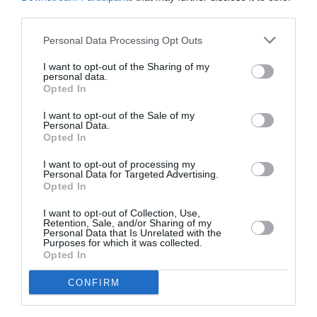
third parties.
Personal Data Processing Opt Outs
DERNIERS COMMENTAIRES
I want to opt-out of the Sharing of my
personal data.
Opted In
I want to opt-out of the Sale of my
Aviation
a commenté l'article :
Personal Data.
Opted In
Pointe‑à‑Pitre – Panama City : Air France ouvre un pont
aérien vers l’Amérique latine
I want to opt-out of processing my
Personal Data for Targeted Advertising.
Opted In
Pont aérien: chevilles enflées!
a commenté l'article :
I want to opt-out of Collection, Use,
Pointe‑à‑Pitre – Panama City : Air France ouvre un pont
Retention, Sale, and/or Sharing of my
Personal Data that Is Unrelated with the
aérien vers l’Amérique latine
Purposes for which it was collected.
Opted In
CONFIRM
brussels airport
bruxelles
développement durable