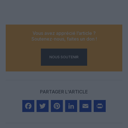
Vous avez apprécié l’article ?
Soutenez-nous, faites un don !
NOUS SOUTENIR
PARTAGER L'ARTICLE
Facebook
Twitter
Pinterest
LinkedIn
Email
Print