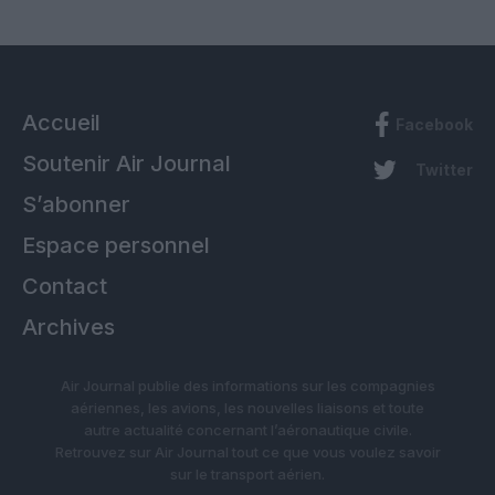
Accueil
Facebook
Soutenir Air Journal
Twitter
S’abonner
Espace personnel
Contact
Archives
Air Journal publie des informations sur les compagnies
aériennes, les avions, les nouvelles liaisons et toute
autre actualité concernant l’aéronautique civile.
Retrouvez sur Air Journal tout ce que vous voulez savoir
sur le transport aérien.