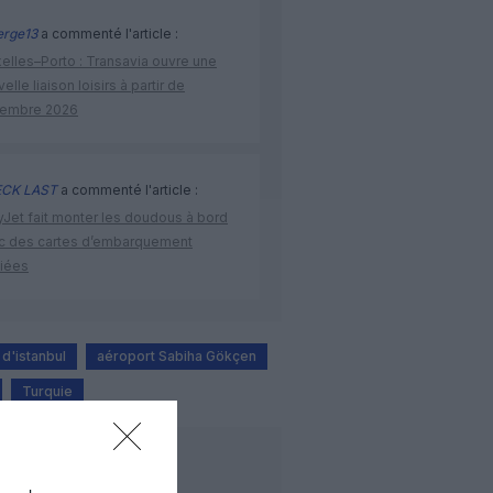
rge13
a commenté l'article :
elles–Porto : Transavia ouvre une
elle liaison loisirs à partir de
embre 2026
CK LAST
a commenté l'article :
yJet fait monter les doudous à bord
c des cartes d’embarquement
iées
d'istanbul
aéroport Sabiha Gökçen
Turquie
LIRE AUSSI