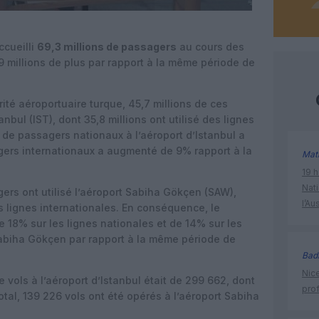
ccueilli
69,3 millions de passagers
au cours des
5,9 millions de plus par rapport à la même période de
rité aéroportuaire turque, 45,7 millions de ces
anbul (IST), dont 35,8 millions ont utilisé des lignes
 de passagers nationaux à l’aéroport d’Istanbul a
ers internationaux a augmenté de 9% rapport à la
Mat
19 h
Nati
ers ont utilisé l’aéroport Sabiha Gökçen (SAW),
l’Au
s lignes internationales. En conséquence, le
18% sur les lignes nationales et de 14% sur les
 Sabiha Gökçen par rapport à la même période de
Bad
Nice
de vols à l’aéroport d’Istanbul était de 299 662, dont
prof
otal, 139 226 vols ont été opérés à l’aéroport Sabiha