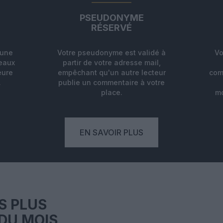
PSEUDONYME
RÉSERVÉ
'une
Votre pseudonyme est validé à
Vo
deaux
partir de votre adresse mail,
eure
empêchant qu'un autre lecteur
com
.
publie un commentaire à votre
place.
mo
EN SAVOIR PLUS
S PLUS
DU MOIS