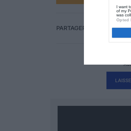
I want t
of my P
was col
Opted 
PARTAGER L'ARTICLE
Auc
LAISS