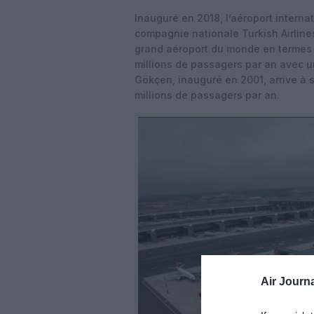
Inauguré en 2018, l’aéroport internat
compagnie nationale Turkish Airlines.
grand aéroport du monde en termes d
millions de passagers par an avec un
Gökçen, inauguré en 2001, arrive à 
millions de passagers par an.
Air Journa