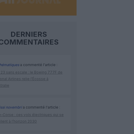
DERNIERS
COMMENTAIRES
hématiques
a commenté l'article :
 23 sans escale : le Boeing 777F de
onal Airlines relie l’Écosse à
stralie
issi novembri
a commenté l'article :
–Corse : ces vols électriques qui se
ilent à l’horizon 2030