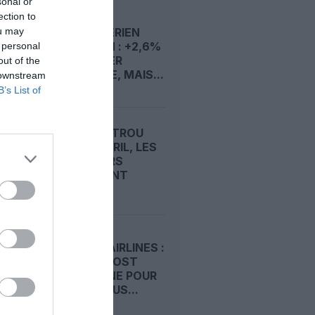
sonal or
ection to
ou may
TRAFIC AÉRIEN
EUROPÉEN : +2,6%
 personal
AU PREMIER
out of the
SEMESTRE, MAIS...
 downstream
B’s List of
APRÈS LE TROU
D’AIR D’AVRIL, LES
PASSAGERS
REVIENNENT
DANS...
TURKISH AIRLINES :
LA LOW-COST
AJET SIGNE POUR
CINQ AIRBUS...