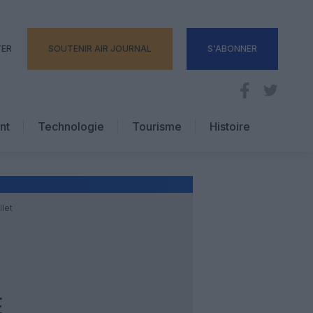
TER
SOUTENIR AIR JOURNAL
S'ABONNER
nt
Technologie
Tourisme
Histoire
Pratique
Hôtellerie
Voyages d’affaires
llet
E