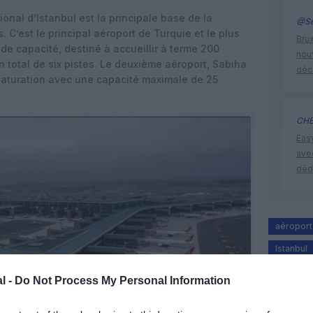
ional d’Istanbul est la principale base de la
@Se
 C’est le principal aéroport de Turquie et le plus
Brux
e capacité, destiné à accueillir à terme 200
nouv
 total de six pistes. Le deuxième aéroport, Sabiha
déc
saturation avec une capacité maximale de 25
CHE
Eas
ave
déd
aéroport 
Istanbul
l -
Do Not Process My Personal Information