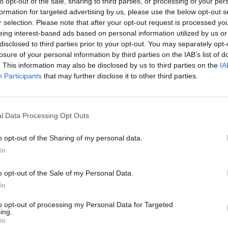
to opt-out of the sale, sharing to third parties, or processing of your per
formation for targeted advertising by us, please use the below opt-out s
r selection. Please note that after your opt-out request is processed y
eing interest-based ads based on personal information utilized by us or
disclosed to third parties prior to your opt-out. You may separately opt-
losure of your personal information by third parties on the IAB’s list of
. This information may also be disclosed by us to third parties on the
IA
Participants
that may further disclose it to other third parties.
@Istanbul Airport
l Data Processing Opt Outs
o opt-out of the Sharing of my personal data.
In
z apprécié l’article ?
-nous, faites un don !
o opt-out of the Sale of my Personal Data.
In
OUS SOUTENIR
to opt-out of processing my Personal Data for Targeted
ing.
In