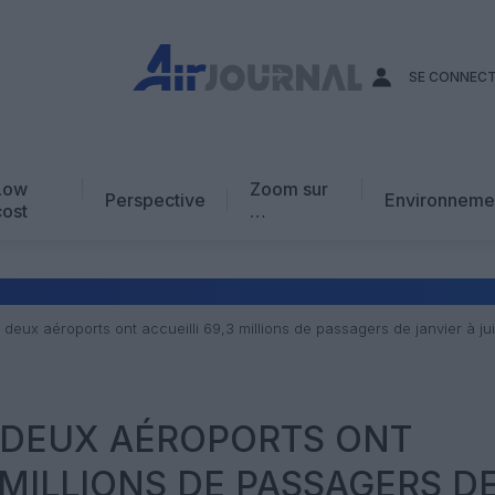
SE CONNEC
Low
Zoom sur
Perspective
Environneme
cost
…
Edito
En chiffres
Avis d’expert
s deux aéroports ont accueilli 69,3 millions de passagers de janvier à jui
AJ Académie
Vidéo
S DEUX AÉROPORTS ONT
 MILLIONS DE PASSAGERS D