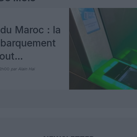
du Maroc : la
mbarquement
out
 avec Pax
12h00
par Alain Hai