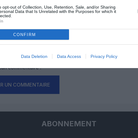
o opt-out of Collection, Use, Retention, Sale, and/or Sharing
ersonal Data that Is Unrelated with the Purposes for which it
lected.
In
CONFIRM
Facebook
Twitter
Pinterest
LinkedIn
Email
Print
Data Deletion
Data Access
Privacy Policy
un commentaire !
ER UN COMMENTAIRE
ABONNEMENT