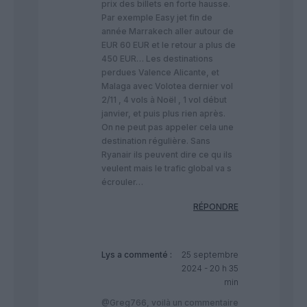
prix des billets en forte hausse.
Par exemple Easy jet fin de
année Marrakech aller autour de
EUR 60 EUR et le retour a plus de
450 EUR… Les destinations
perdues Valence Alicante, et
Malaga avec Volotea dernier vol
2/11 , 4 vols à Noël , 1 vol début
janvier, et puis plus rien après.
On ne peut pas appeler cela une
destination régulière. Sans
Ryanair ils peuvent dire ce qu ils
veulent mais le trafic global va s
écrouler…
RÉPONDRE
Lys
a commenté :
25 septembre
2024 - 20 h 35
min
@Greg766, voilà un commentaire