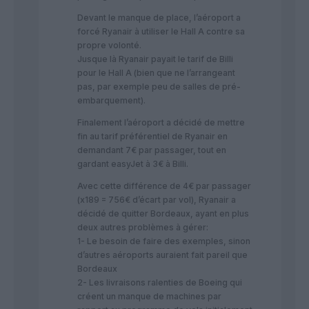
Devant le manque de place, l’aéroport a
forcé Ryanair à utiliser le Hall A contre sa
propre volonté.
Jusque là Ryanair payait le tarif de Billi
pour le Hall A (bien que ne l’arrangeant
pas, par exemple peu de salles de pré-
embarquement).
Finalement l’aéroport a décidé de mettre
fin au tarif préférentiel de Ryanair en
demandant 7€ par passager, tout en
gardant easyJet à 3€ à Billi.
Avec cette différence de 4€ par passager
(x189 = 756€ d’écart par vol), Ryanair a
décidé de quitter Bordeaux, ayant en plus
deux autres problèmes à gérer:
1- Le besoin de faire des exemples, sinon
d’autres aéroports auraient fait pareil que
Bordeaux
2- Les livraisons ralenties de Boeing qui
créent un manque de machines par