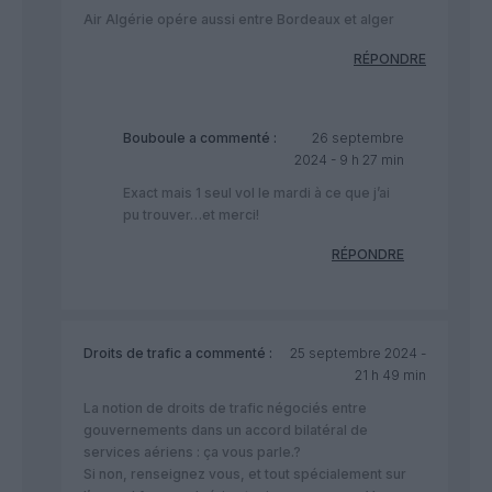
Air Algérie opére aussi entre Bordeaux et alger
RÉPONDRE
Bouboule
a commenté :
26 septembre
2024 - 9 h 27 min
Exact mais 1 seul vol le mardi à ce que j’ai
pu trouver…et merci!
RÉPONDRE
Droits de trafic
a commenté :
25 septembre 2024 -
21 h 49 min
La notion de droits de trafic négociés entre
gouvernements dans un accord bilatéral de
services aériens : ça vous parle.?
Si non, renseignez vous, et tout spécialement sur