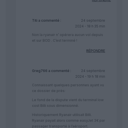
Titi
a commenté :
24 septembre
2024 - 18 h 35 min
Non la ryanair n’ opérera aucun vol depuis
et sur BOD . C’est terminé !
RÉPONDRE
Greg766
a commenté :
24 septembre
2024 - 19 h 18 min
Connaissant quelques personnes ayant vu
ce dossier de près:
Le fond de la dispute vient du terminal low
cost Billi sous dimensionné.
Historiquement Ryanair utilisait Billi.
Ryanair payait alors comme easyJet 3€ par
passager transporté à l’aéroport.