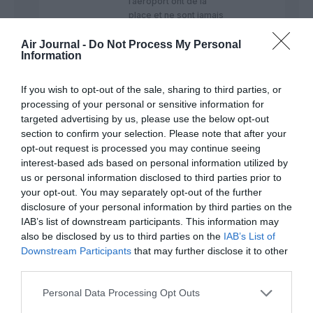
l’aéroport ont de la
place et ne sont jamais
pleines. Notamment les
parkings A, B et Y.
Air Journal -
Do Not Process My Personal
Information
Mais l’aéroport a décidé
que le low cost était
If you wish to opt-out of the sale, sharing to third parties, or
assigné au terminal Billi.
processing of your personal or sensitive information for
Limitant de facto le
targeted advertising by us, please use the below opt-out
nombre de place pour
section to confirm your selection. Please note that after your
des low cost à 6. Choix
opt-out request is processed you may continue seeing
discutable quand on sait
interest-based ads based on personal information utilized by
que:
us or personal information disclosed to third parties prior to
– environ 70% du trafic
a BOD est Low cost
your opt-out. You may separately opt-out of the further
(easyJet, Ryanair,
disclosure of your personal information by third parties on the
Volotea*, Vueling,
IAB’s list of downstream participants. This information may
Transavia…)
also be disclosed by us to third parties on the
IAB’s List of
*Ils ne se définissent
Downstream Participants
that may further disclose it to other
pas comme tel mais en
third parties.
pratique ça reste une
low cost.
Personal Data Processing Opt Outs
– Les terminaux « non