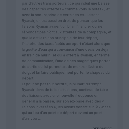
par d’autres transporteurs , ce qui induit une baisse
des capacités offertes – comme vous le notez- , et
avec la non- reprise de certaines ex- liaisons
Ryanair, on est aussi en droit de penser que les
liaisons Ryanair avaient un bilan financier qui ne
répondait pas n’ont aux attentes de la compagnie, et
que là est la raison principale de leur départ,
l’histoire des taxes/coûts aéroport n’étant alors que
la goutte d’eau qui a convaincu d’une décision déjà
en train de mûrir…et qui a offert à Ryanair, en terme
de communication, l’une de ses magnifiques portes
de sortie qui lui permettait de montrer l’autre du
doigt et lui faire publiquement porter le chapeau du
départ….
Et pour ne pas tout perdre, la plupart du temps ,
Ryanair dans de telles situations, continue de faire
des liaisons avec une nouvelle fréquence en
général à la baisse, sur son ex-base avec des «
liaisons inversées », les avions venant sur l’ex-base
qui au lieu d’un point de départ devient un point
d’arrivée …
RÉPONDRE