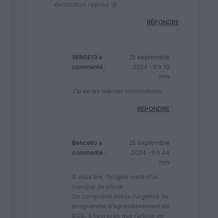
destination reprise 😅
RÉPONDRE
SERGE13
a
25 septembre
commenté :
2024 - 8 h 10
min
J’ai eu les mêmes informations.
RÉPONDRE
Bencello
a
25 septembre
commenté :
2024 - 9 h 44
min
A vous lire, l’origine vient d’un
manque de place.
On comprend mieux l’urgence du
programme d’agrandissement de
BOD, à ceci près que l’article en