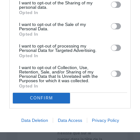
low cost » (c’est à dire
I want to opt-out of the Sharing of my
personal data.
Halls A et B) n’offrent
Opted In
rien de plus pour les
passagers que le
I want to opt-out of the Sale of my
terminal Billi. Offre de
Personal Data.
restauration quasiment
Opted In
inexistante, presque
pas de boutiques,
I want to opt-out of processing my
Personal Data for Targeted Advertising.
espaces exigus, peu de
Opted In
confort, revêtements
de sol en fin de vie,
I want to opt-out of Collection, Use,
saleté…
Retention, Sale, and/or Sharing of my
Personal Data that Is Unrelated with the
Alors l’aéroport prévoit
Purposes for which it was collected.
enfin des travaux
Opted In
d’envergure pour
rénover ces espaces. Il
CONFIRM
était temps. Mais
aujourd’hui, dire que
Billi est low cost et que
Data Deletion
Data Access
Privacy Policy
le Hall A ne l’est pas,
c’est une distinction qui
n’existe que sur le
papier dans la tête de la