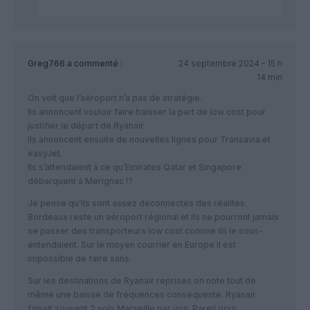
Greg766
a commenté :
24 septembre 2024 - 15 h
14 min
On voit que l’aéroport n’a pas de stratégie.
Ils annoncent vouloir faire baisser la part de low cost pour
justifier le départ de Ryanair.
Ils annoncent ensuite de nouvelles lignes pour Transavia et
easyJet.
Ils s’attendaient à ce qu’Emirates Qatar et Singapore
débarquent à Merignac !?
Je pense qu’ils sont assez déconnectés des réalités.
Bordeaux reste un aéroport régional et ils ne pourront jamais
se passer des transporteurs low cost comme ils le sous-
entendaient. Sur le moyen courrier en Europe il est
impossible de faire sans.
Sur les destinations de Ryanair reprises on note tout de
même une baisse de fréquences conséquente. Ryanair
faisait souvent 2 vols Marseille par jour. Pareil pour