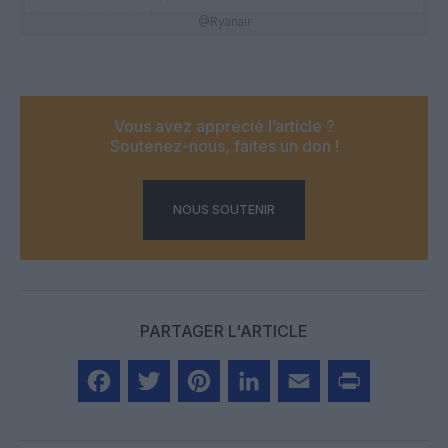
@Ryanair
Vous avez apprécié l’article ?
Soutenez-nous, faites un don !
NOUS SOUTENIR
PARTAGER L'ARTICLE
Facebook
Twitter
Pinterest
LinkedIn
Email
Print