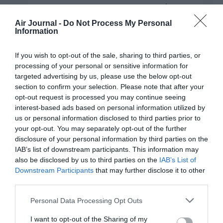
RÉPONDRE
Air Journal -
Do Not Process My Personal
Information
Nom
a commenté :
8 octobre 2024 -
10 h 03 min
If you wish to opt-out of the sale, sharing to third parties, or
processing of your personal or sensitive information for
il est sûr que pour les autruches comme
targeted advertising by us, please use the below opt-out
vous, il convient de faire un long exposé
section to confirm your selection. Please note that after your
pour illustrer la clientèle “moyenne” de
opt-out request is processed you may continue seeing
rayanair !
interest-based ads based on personal information utilized by
RÉPONDRE
us or personal information disclosed to third parties prior to
your opt-out. You may separately opt-out of the further
disclosure of your personal information by third parties on the
IAB’s list of downstream participants. This information may
also be disclosed by us to third parties on the
IAB’s List of
Downstream Participants
that may further disclose it to other
LAISSER UN COMMENTAIRE
third parties.
Personal Data Processing Opt Outs
FAIRE UN DON
I want to opt-out of the Sharing of my