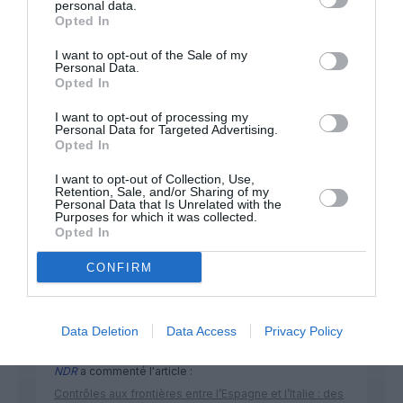
personal data.
Opted In
Appel aux lecteurs !
I want to opt-out of the Sale of my
Soutenez Air Journal participez
à son
Personal Data.
Opted In
développement !
I want to opt-out of processing my
Personal Data for Targeted Advertising.
Opted In
NOUS SOUTENIR
I want to opt-out of Collection, Use,
Retention, Sale, and/or Sharing of my
Personal Data that Is Unrelated with the
Purposes for which it was collected.
Opted In
CONFIRM
DERNIERS COMMENTAIRES
Data Deletion
Data Access
Privacy Policy
NDR
a commenté l'article :
Contrôles aux frontières entre l’Espagne et l’Italie : des