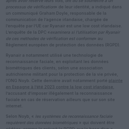
après avoir réservé leurs vols, ont dû se soumettre à un
processus de vérification
» de leur identité, a indiqué dans
un communiqué Graham Doyle, responsable de la
communication de l’agence irlandaise, chargée de
l’enquête par l’UE car Ryanair est une low cost irlandaise.
L’enquête de la DPC «
examinera si l’utilisation par Ryanair
de ces méthodes de vérification est conforme
» au
Règlement européen de protection des données (RGPD).
Ryanair a notamment utilisé une technologie de
reconnaissance faciale, en exploitant les données
biométriques des clients, selon une association
autrichienne militant pour la protection de la vie privée,
l’ONG Noyb. Cette dernière avait notamment porté
plainte
en Espagne à l’été 2023 contre la low cost irlandaise
,
l’accusant d’imposer illégalement la reconnaissance
faciale en cas de réservation ailleurs que sur son site
internet.
Selon Noyb, «
les systèmes de reconnaissance faciale
requièrent des données biométriques
» qui doivent être
cédées, comme le prévoit la RGPD, sur la base d’un «