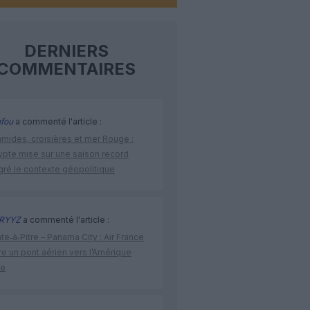
DERNIERS
COMMENTAIRES
fou
a commenté l'article :
amides, croisières et mer Rouge :
ypte mise sur une saison record
gré le contexte géopolitique
RYYZ
a commenté l'article :
te‑à‑Pitre – Panama City : Air France
e un pont aérien vers l’Amérique
ne