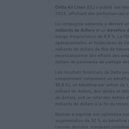
Delta Air Lines
(DL) a publié ses résu
2024, affichant des performances so
La compagnie aérienne a déclaré un 
milliards de dollars
et un
bénéfice d
marge d’exploitation de 8,9 %. Le P
opérationnelles et financières de Del
milliards de dollars de flux de tréso
reconnaissance des efforts des empl
dollars de paiements de partage des
Les résultats financiers de Delta po
comprennent notamment un bénéfice a
10,0 %
), un bénéfice par action de 1,
milliard de dollars, des dettes et o
de dollars, soit un total des dettes 
milliards de dollars à la fin du trimes
Bastian a exprimé son optimisme pou
augmentation de 30 % du bénéfice ava
l’année dernière, marquant potentiel