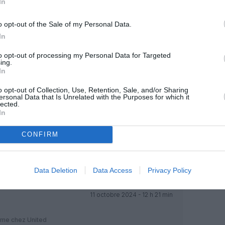
In
o opt-out of the Sale of my Personal Data.
OUS SOUTENIR
In
to opt-out of processing my Personal Data for Targeted
ing.
In
o opt-out of Collection, Use, Retention, Sale, and/or Sharing
ersonal Data that Is Unrelated with the Purposes for which it
lected.
In
Facebook
Twitter
Pinterest
LinkedIn
Email
Print
CONFIRM
MENTAIRE(S)
Data Deletion
Data Access
Privacy Policy
11 octobre 2024 - 12 h 21 min
me chez United