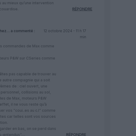
s au mieux qu’une intervention
 couardise.
RÉPONDRE
hez…
a commenté :
12 octobre 2024 - 11 h 17
min
des commandes de Max comme
teurs P&W sur CSeries comme
’êtes pas capable de trouver au
 autre compagnie qui a soit
èmes de : ciel ouvert, une
personnel, collisions au sol,
es de Max, moteurs P&W
effet, il ne vous reste qu’à
er vos “coui..es au c.l” comme
ites car telles sont vos sources
tion.
garder en bas, on se perd dans
s-entendus”…
RÉPONDRE