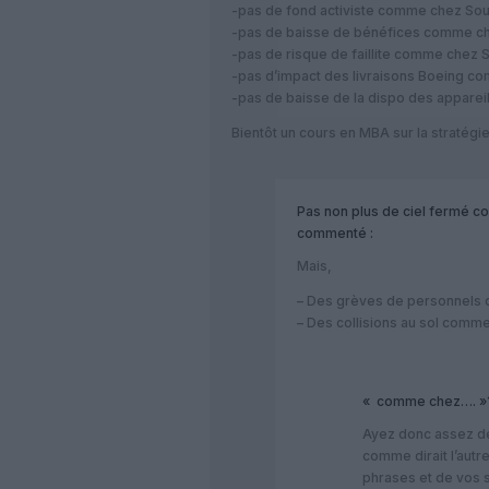
-pas de fond activiste comme chez So
-pas de baisse de bénéfices comme c
-pas de risque de faillite comme chez S
-pas d’impact des livraisons Boeing c
-pas de baisse de la dispo des apparei
Bientôt un cours en MBA sur la stratégie
Pas non plus de ciel fermé c
commenté :
Mais,
– Des grèves de personnel
– Des collisions au sol com
« comme chez…. »
Ayez donc assez de
comme dirait l’autre
phrases et de vos 