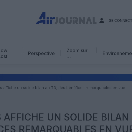
SE CONNEC
Low
Zoom sur
Perspective
Environneme
cost
…
Edito
En chiffres
Avis d’expert
es affiche un solide bilan au T3, des bénéfices remarquables en vue
AJ Académie
Vidéo
S AFFICHE UN SOLIDE BILAN
ICES REMARQUABLES EN VU