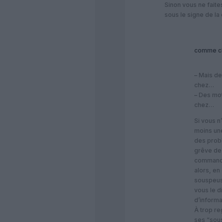
Sinon vous ne faite
sous le signe de la
comme c
– Mais 
chez…
– Des mo
chez…
Si vous n
moins une
des probl
grêve de 
command
alors, en 
souspeus
vous le d
d’informa
À trop re
ses “sou