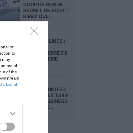
COUP DE SONDE
SECRET DE SCOTT
KIRBY QUI...
DELTA AIR LINES :
LE PARI
sonal or
CONTROVERSÉ DE
ection to
SA RAFFINERIE
ou may
ENFIN...
 personal
out of the
 downstream
B’s List of
DELTA ET UNITED
LANCENT LE TARIF
« BASIC BUSINESS
» : CLASSE...