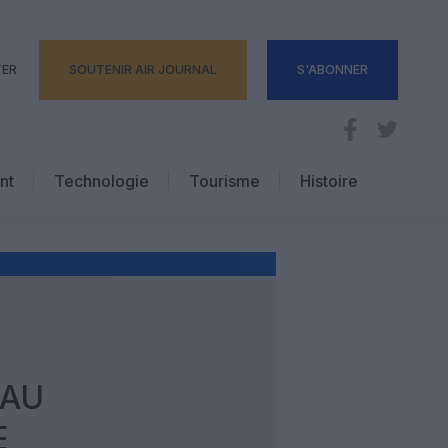
TER
SOUTENIR AIR JOURNAL
S'ABONNER
nt
Technologie
Tourisme
Histoire
Pratique
Hôtellerie
Voyages d’affaires
 AU
E