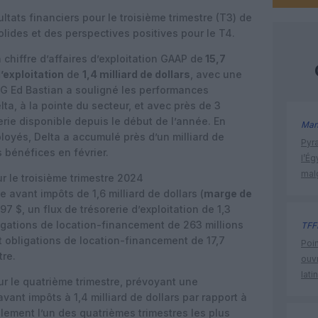
ltats financiers pour le troisième trimestre (T3) de
lides et des perspectives positives pour le T4.
chiffre d’affaires d’exploitation GAAP de
15,7
’exploitation
de
1,4 milliard de dollars
, avec une
DG Ed Bastian a souligné les performances
ta, à la pointe du secteur, et avec près de 3
rerie disponible depuis le début de l’année. En
Man
oyés, Delta a accumulé près d’un milliard de
Pyr
 bénéfices en février.
l’Ég
mal
ur le troisième trimestre 2024
vant impôts de 1,6 milliard de dollars (
marge de
97 $, un flux de trésorerie d’exploitation de 1,3
bligations de location-financement de 263 millions
TFF
et obligations de location-financement de 17,7
Poin
tre.
ouvr
lati
r le quatrième trimestre, prévoyant une
nt impôts à 1,4 milliard de dollars par rapport à
lement l’un des quatrièmes trimestres les plus