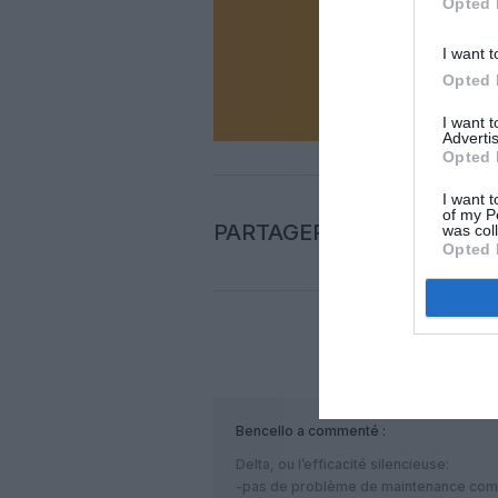
Opted 
I want t
N
Opted 
I want 
Advertis
Opted 
I want t
of my P
PARTAGER L'ARTICLE
was col
Opted 
COM
Bencello
a commenté :
Delta, ou l’efficacité silencieuse:
-pas de problème de maintenance com