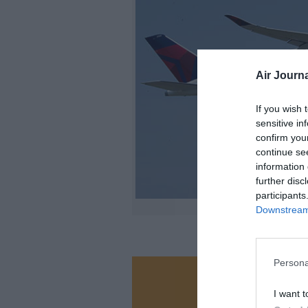
Air Journa
If you wish 
sensitive in
confirm you
continue se
information 
further disc
participants
Downstream 
Persona
Vous ave
I want t
Soutenez