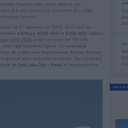
GVA
directeur financier Dan Janki attribue ces
nnelle et à une croissance constante des coûts
Apr
iffre pour l’année.
cau
déjà
ivraison de 27 appareils en 2024, dont neuf au
s modèles
A321neo
,
A330-900
et
A350-900
. Delta a
ique d’été 2025
, proposant plus de 700 vols
Pas 
, dont sept nouvelles lignes. La compagnie
Apr
rtage de codes avec Scandinavian Airlines System
cau
élargissant ainsi sa portée mondiale. Ses nouveaux
déjà
escale de
Salt Lake City
à
Séoul
et cinq nouvelles
delta air 