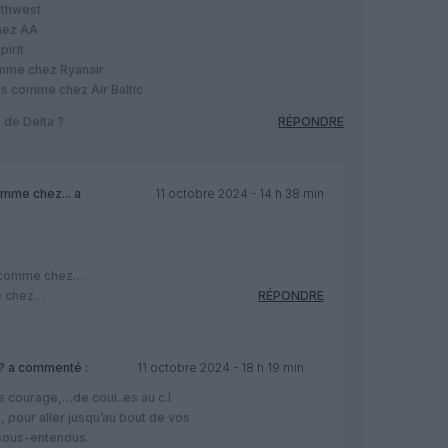
uthwest
hez AA
pirit
omme chez Ryanair
ls comme chez Air Baltic
 de Delta ?
RÉPONDRE
omme chez...
a
11 octobre 2024 - 14 h 38 min
s comme chez…
me chez…
RÉPONDRE
?
a commenté :
11 octobre 2024 - 18 h 19 min
 courage,…de coui..es au c.l
, pour aller jusqu’au bout de vos
sous-entendus.