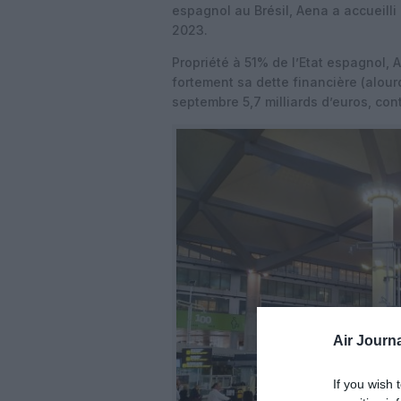
espagnol au Brésil, Aena a accueilli
2023.
Propriété à 51% de l’Etat espagnol, 
fortement sa dette financière (alour
septembre 5,7 milliards d’euros, con
Air Journa
If you wish 