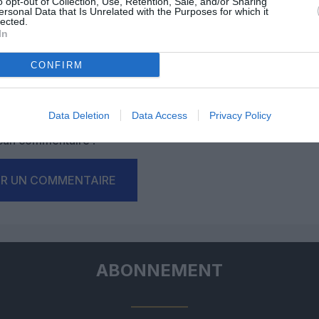
o opt-out of Collection, Use, Retention, Sale, and/or Sharing
ersonal Data that Is Unrelated with the Purposes for which it
lected.
In
CONFIRM
Facebook
Twitter
Pinterest
LinkedIn
Email
Print
Data Deletion
Data Access
Privacy Policy
un commentaire !
ER UN COMMENTAIRE
ABONNEMENT