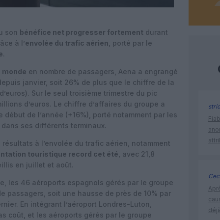
u son
bénéfice net progresser fortement
durant
âce à l’
envolée du trafic aérien
, porté par le
e
.
u monde
en nombre de passagers, Aena a engrangé
depuis janvier, soit 26% de plus que le chiffre de la
’euros). Sur le seul troisième trimestre du pic
illions d’euros. Le chiffre d’affaires du groupe a
stri
 le début de l’année (+16%), porté notamment par les
Fia
dans ses différents terminaux.
ano
attr
 résultats à l’envolée du trafic aérien, notamment
ntation touristique record cet été
, avec 21,8
lis en juillet et août.
Ceci
ée, les 46 aéroports espagnols gérés par le groupe
Apr
s de passagers, soit une hausse de près de 10% par
cau
rnier. En intégrant l’aéroport Londres-Luton,
déjà
s coût, et les aéroports gérés par le groupe