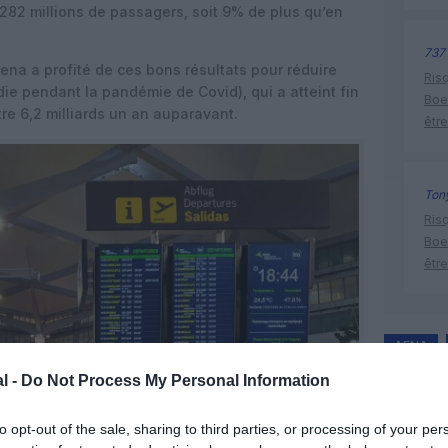
 282 millions de passagers, soit 9% de plus qu’en
737
Aena a profité de ces bons résultats pour réduire
Risq
die pendant la pandémie de Covid), qui a atteint fin
Boe
tre 6,2 milliards un an auparavant.
être
Tony
Risq
Boe
être
AENA
trafic aé
l -
Do Not Process My Personal Information
to opt-out of the sale, sharing to third parties, or processing of your per