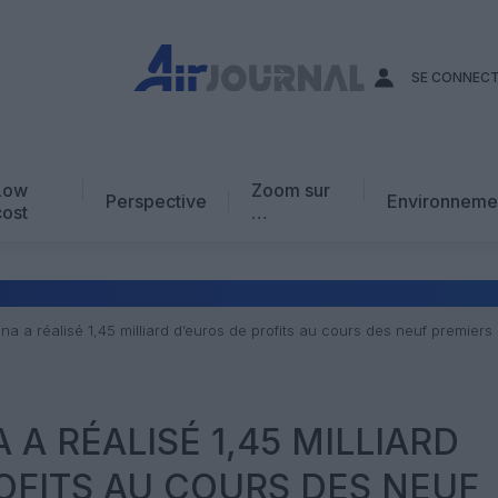
SE CONNEC
Low
Zoom sur
Perspective
Environneme
cost
…
Edito
En chiffres
Avis d’expert
a a réalisé 1,45 milliard d’euros de profits au cours des neuf premiers
AJ Académie
Vidéo
 A RÉALISÉ 1,45 MILLIARD
OFITS AU COURS DES NEUF