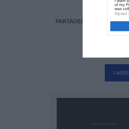
I want t
of my P
was col
Opted 
PARTAGER L'ARTICLE
Auc
LAISS