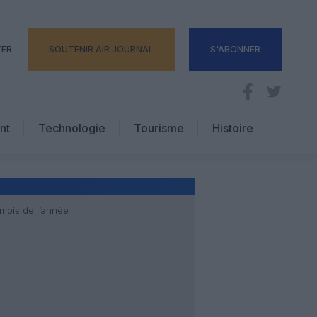
TER
SOUTENIR AIR JOURNAL
S'ABONNER
nt
Technologie
Tourisme
Histoire
Pratique
Hôtellerie
Voyages d’affaires
 mois de l’année