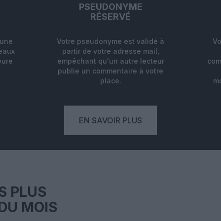
PSEUDONYME
RÉSERVÉ
'une
Votre pseudonyme est validé à
Vo
deaux
partir de votre adresse mail,
eure
empêchant qu'un autre lecteur
com
.
publie un commentaire à votre
place.
mo
EN SAVOIR PLUS
S PLUS
DU MOIS