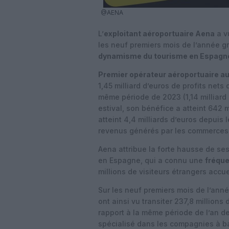
@AENA
L’
exploitant aéroportuaire Aena
a v
les neuf premiers mois de l’année gr
dynamisme du tourisme en Espagn
Premier opérateur aéroportuaire a
1,45 milliard d’euros de profits nets 
même période de 2023 (1,14 milliard d
estival, son bénéfice a atteint 642 m
atteint 4,4 milliards d’euros depuis
revenus générés par les commerces 
Aena attribue la forte hausse de ses
en Espagne, qui a connu une
fréque
millions de visiteurs étrangers accueil
Sur les neuf premiers mois de l’ann
ont ainsi vu transiter 237,8 million
rapport à la même période de l’an de
spécialisé dans les compagnies à ba