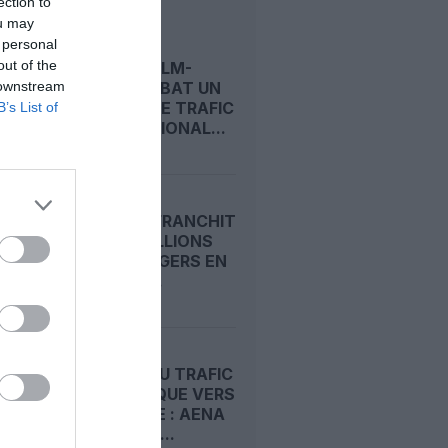
LIRE AUSSI
ection to
ou may
 personal
out of the
STOCKHOLM-
 downstream
ARLANDA BAT UN
RECORD DE TRAFIC
B’s List of
INTERNATIONAL...
RYANAIR FRANCHIT
LES 22 MILLIONS
DE PASSAGERS EN
UN MOIS...
REPORT DU TRAFIC
TOURISTIQUE VERS
L’ESPAGNE : AENA
FRANCHIT...