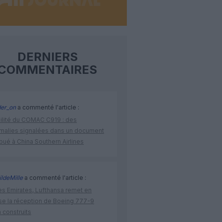
DERNIERS
COMMENTAIRES
der_on
a commenté l'article :
bilité du COMAC C919 : des
malies signalées dans un document
ibué à China Southern Airlines
ldeMille
a commenté l'article :
ès Emirates, Lufthansa remet en
se la réception de Boeing 777-9
 construits