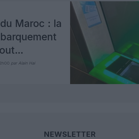
du Maroc : la
mbarquement
out
 avec Pax
12h00
par Alain Hai
NEWSLETTER