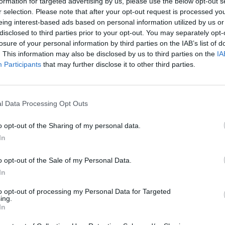
formation for targeted advertising by us, please use the below opt-out s
r selection. Please note that after your opt-out request is processed y
eing interest-based ads based on personal information utilized by us or
disclosed to third parties prior to your opt-out. You may separately opt-
losure of your personal information by third parties on the IAB’s list of
. This information may also be disclosed by us to third parties on the
IA
Participants
that may further disclose it to other third parties.
éroport Malaga @AJ
l Data Processing Opt Outs
o opt-out of the Sharing of my personal data.
In
z apprécié l’article ?
-nous, faites un don !
o opt-out of the Sale of my Personal Data.
In
OUS SOUTENIR
to opt-out of processing my Personal Data for Targeted
ing.
In