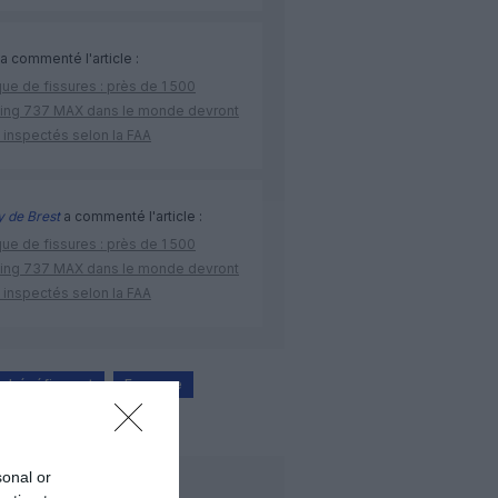
a commenté l'article :
ue de fissures : près de 1 500
ing 737 MAX dans le monde devront
 inspectés selon la FAA
 de Brest
a commenté l'article :
ue de fissures : près de 1 500
ing 737 MAX dans le monde devront
 inspectés selon la FAA
bénéfice net
Espagne
rien
sonal or