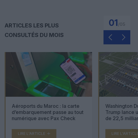
01
/
05
ARTICLES LES PLUS
CONSULTÉS DU MOIS
Aéroports du Maroc : la carte
Washington Du
d’embarquement passe au tout
Trump lance u
numérique avec Pax Check
de 22,5 millia
LIRE L'ARTICLE
LIRE L'ARTICL