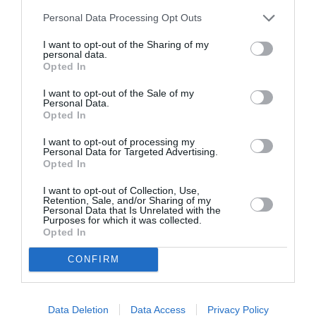
Personal Data Processing Opt Outs
DERNIERS COMMENTAIRES
I want to opt-out of the Sharing of my
personal data.
Opted In
SERGE13
a commenté l'article :
Pointe‑à‑Pitre – Panama City : Air France ouvre un pont
I want to opt-out of the Sale of my
Personal Data.
aérien vers l’Amérique latine
Opted In
I want to opt-out of processing my
Personal Data for Targeted Advertising.
SERGE13
a commenté l'article :
Opted In
A380 de Lufthansa : les « vrais » sièges hublot en
I want to opt-out of Collection, Use,
classe Affaires deviennent payants
Retention, Sale, and/or Sharing of my
Personal Data that Is Unrelated with the
Purposes for which it was collected.
Opted In
ATR 72-600
Canada
Rise Air
CONFIRM
LIRE AUSSI
Data Deletion
Data Access
Privacy Policy