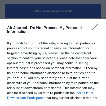
LAISSER UN COMMENTAIRE
Air Journal -
Do Not Process My Personal
FAIRE UN DON
Information
If you wish to opt-out of the sale, sharing to third parties, or
Appel aux lecteurs !
processing of your personal or sensitive information for
Soutenez Air Journal participez
à son
targeted advertising by us, please use the below opt-out
développement !
section to confirm your selection. Please note that after your
opt-out request is processed you may continue seeing
interest-based ads based on personal information utilized by
us or personal information disclosed to third parties prior to
NOUS SOUTENIR
your opt-out. You may separately opt-out of the further
disclosure of your personal information by third parties on the
IAB’s list of downstream participants. This information may
also be disclosed by us to third parties on the
IAB’s List of
Downstream Participants
that may further disclose it to other
third parties.