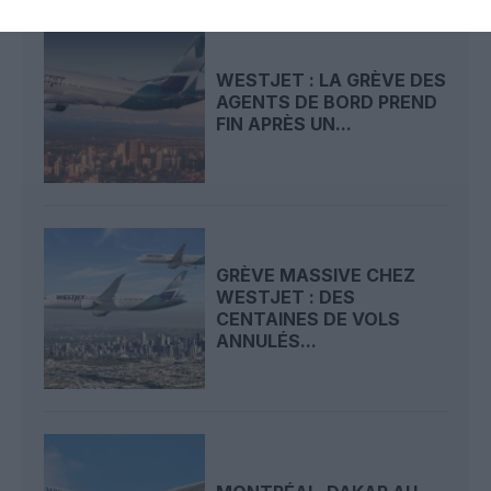
WESTJET : LA GRÈVE DES
AGENTS DE BORD PREND
FIN APRÈS UN...
GRÈVE MASSIVE CHEZ
WESTJET : DES
CENTAINES DE VOLS
ANNULÉS...