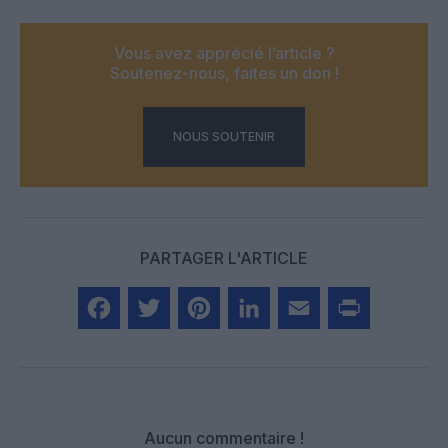
Vous avez apprécié l’article ?
Soutenez-nous, faites un don !
NOUS SOUTENIR
PARTAGER L'ARTICLE
Facebook
Twitter
Pinterest
LinkedIn
Email
Print
Aucun commentaire !