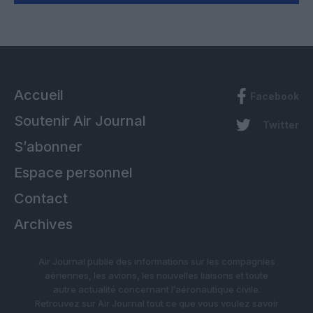
Accueil
Facebook
Soutenir Air Journal
Twitter
S’abonner
Espace personnel
Contact
Archives
Air Journal publie des informations sur les compagnies
aériennes, les avions, les nouvelles liaisons et toute
autre actualité concernant l’aéronautique civile.
Retrouvez sur Air Journal tout ce que vous voulez savoir