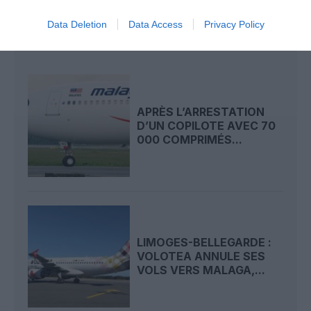
Data Deletion
Data Access
Privacy Policy
LIRE AUSSI
APRÈS L’ARRESTATION
D’UN COPILOTE AVEC 70
000 COMPRIMÉS...
LIMOGES-BELLEGARDE :
VOLOTEA ANNULE SES
VOLS VERS MALAGA,...