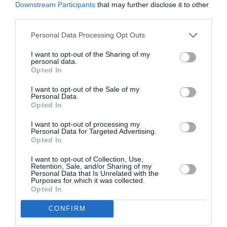
Downstream Participants
that may further disclose it to other
third parties.
Personal Data Processing Opt Outs
I want to opt-out of the Sharing of my
DERNIERS COMMENTAIRES
personal data.
Opted In
I want to opt-out of the Sale of my
Personal Data.
Tilo
a commenté l'article :
Opted In
Airbus A320neo et A350 : un défaut latent de bouton
incendie peut provoquer l’arrêt d’un moteur
I want to opt-out of processing my
Personal Data for Targeted Advertising.
Opted In
I want to opt-out of Collection, Use,
Thaïlande
a commenté l'article :
Retention, Sale, and/or Sharing of my
Il s’est masturbé sur une passagère endormie : trois ans
Personal Data that Is Unrelated with the
Purposes for which it was collected.
de prison et interdiction de séjour en Thaïlande
Opted In
CONFIRM
annulation de vols
finnair
pilotes