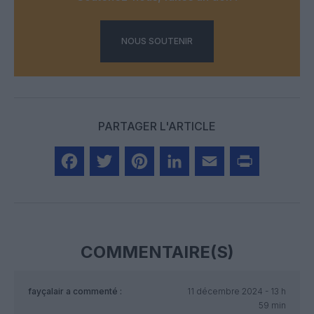
NOUS SOUTENIR
PARTAGER L'ARTICLE
Facebook
Twitter
Pinterest
LinkedIn
Email
Print
COMMENTAIRE(S)
fayçalair
a commenté :
11 décembre 2024 - 13 h
59 min