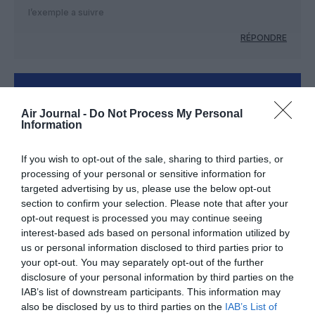
l’exemple a suivre
RÉPONDRE
LAISSER UN COMMENTAIRE
Air Journal -
Do Not Process My Personal
Information
FAIRE UN DON
If you wish to opt-out of the sale, sharing to third parties, or
processing of your personal or sensitive information for
targeted advertising by us, please use the below opt-out
Appel aux lecteurs !
section to confirm your selection. Please note that after your
Soutenez Air Journal participez
à son
opt-out request is processed you may continue seeing
développement !
interest-based ads based on personal information utilized by
us or personal information disclosed to third parties prior to
your opt-out. You may separately opt-out of the further
disclosure of your personal information by third parties on the
NOUS SOUTENIR
IAB’s list of downstream participants. This information may
also be disclosed by us to third parties on the
IAB’s List of