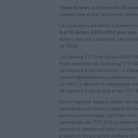
China Airlines
a commandé
24 nouv
commandes entre l’avionneur américa
La compagnie aérienne nationale ta
9 et 10 Airbus A350-1000 ainsi que
dollars aux prix catalogue. Les livr
de 2029.
Les Boeing 777-9 et Airbus A350-10
flotte existante de 10 Boeing 777-30
nécessaire à sa croissance : «
China 
accroît régulièrement sa présence su
de fret
», a déclaré la compagnie d
de moteurs Rolls-Royce et les 777-9
Selon l’agence
Reuters
, citant des 
commandes en tenant compte de con
partenaire historique, les Etats-Un
commandé des 777-9 (la grande vers
connaît le dernier né long-courrier 
protection du parapluie militaire de