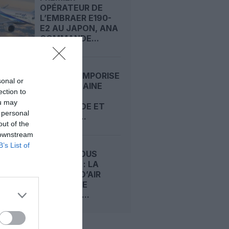
OPÉRATEUR DE
L’EMBRAER E190-
E2 AU JAPON, ANA
COMMANDE...
INDIGO TEMPORISE
sonal or
SA PROCHAINE
ection to
GRANDE
ou may
COMMANDE ET
 personal
MISE SUR...
out of the
 downstream
B’s List of
BOEING SOUS
PRESSION : LA
FACTURE D’AIR
FORCE ONE
ALOURDIT...