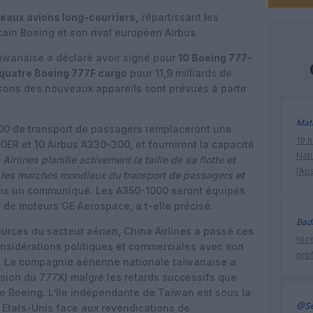
eaux avions long-courriers,
répartissant les
in Boeing et son rival européen Airbus.
ïwanaise a déclaré avoir signé pour
10 Boeing 777-
 quatre Boeing 777F cargo
pour 11,9 milliards de
aisons des nouveaux appareils sont prévues à partir
Mat
00 de transport de passagers remplaceront une
19 h
0ER et 10 Airbus A330-300, et fourniront la capacité
Nati
Airlines planifie activement la taille de sa flotte et
l’Au
r les marchés mondiaux du transport de passagers et
ans un communiqué. Les A350-1000 seront équipés
 de moteurs GE Aerospace, a t-elle précisé.
Bad
sources du secteur aérien, China Airlines a passé ces
Nice
sidérations politiques et commerciales avec son
prof
is. La compagnie aérienne nationale taïwanaise a
ion du 777X) malgré les retards successifs que
de Boeing. L’île indépendante de Taïwan est sous la
@Se
s Etats-Unis face aux revendications de