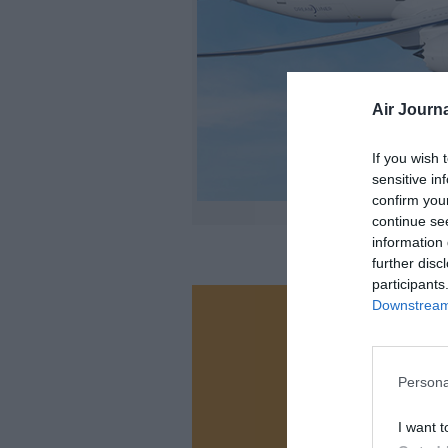
Air Journa
If you wish 
sensitive in
confirm you
continue se
information 
further disc
participants
Downstream 
Vous ave
Soutenez
Persona
N
I want t