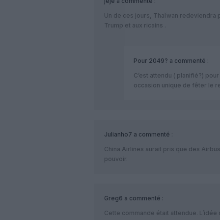
jeje
a commenté :
Un de ces jours, ThaÏwan redeviendra pr
Trump et aux ricains .
Pour 2049?
a commenté :
C’est attendu ( planifié?) po
occasion unique de fêter le r
Julianho7
a commenté :
China Airlines aurait pris que des Airbu
pouvoir.
Greg6
a commenté :
Cette commande était attendue. L’idée d