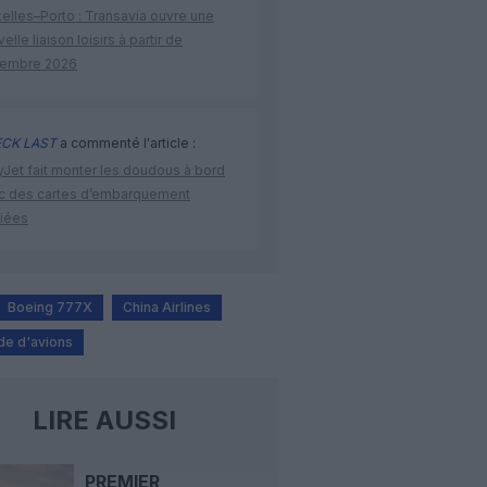
elles–Porto : Transavia ouvre une
elle liaison loisirs à partir de
embre 2026
CK LAST
a commenté l'article :
yJet fait monter les doudous à bord
c des cartes d’embarquement
iées
Boeing 777X
China Airlines
e d'avions
LIRE AUSSI
PREMIER