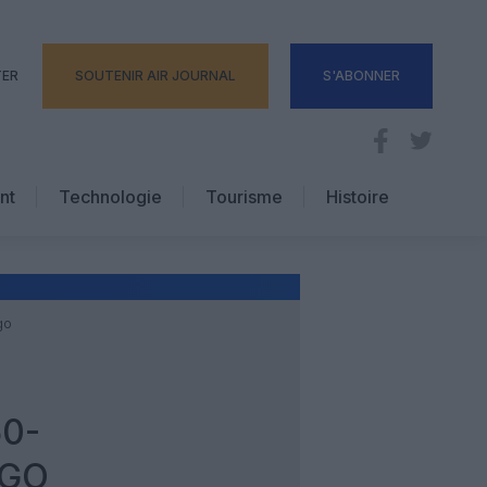
TER
SOUTENIR AIR JOURNAL
S'ABONNER
nt
Technologie
Tourisme
Histoire
Pratique
Hôtellerie
Voyages d’affaires
go
0-
RGO