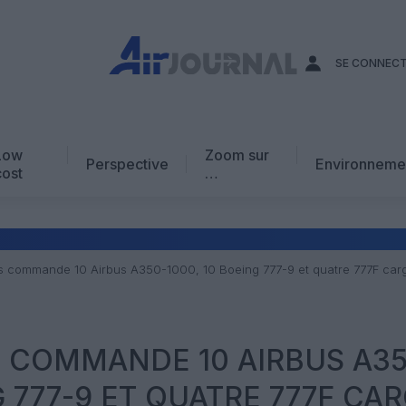
SE CONNEC
Low
Zoom sur
Perspective
Environneme
cost
…
Edito
En chiffres
Avis d’expert
es commande 10 Airbus A350-1000, 10 Boeing 777-9 et quatre 777F car
AJ Académie
Vidéo
S COMMANDE 10 AIRBUS A35
G 777-9 ET QUATRE 777F CA