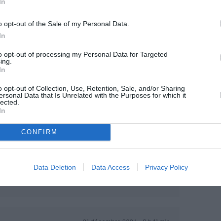
In
o opt-out of the Sale of my Personal Data.
In
to opt-out of processing my Personal Data for Targeted
ing.
In
Facebook
Twitter
Pinterest
LinkedIn
Email
Print
o opt-out of Collection, Use, Retention, Sale, and/or Sharing
ersonal Data that Is Unrelated with the Purposes for which it
lected.
In
MENTAIRE(S)
CONFIRM
21 décembre 2024 - 7 h 45 min
e très pragmatique en priorisant ses
Data Deletion
Data Access
Privacy Policy
 pressions politiques. Après le 747,
a son futur vaisseau amiral!
RÉPONDRE