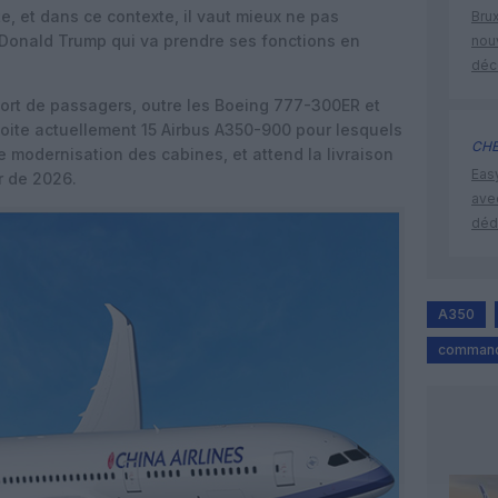
, et dans ce contexte, il vaut mieux ne pas
Brux
 Donald Trump qui va prendre ses fonctions en
nouv
déc
sport de passagers, outre les Boeing 777-300ER et
loite actuellement 15 Airbus A350-900 pour lesquels
CHE
 modernisation des cabines, et attend la livraison
Eas
r de 2026.
ave
déd
A350
command