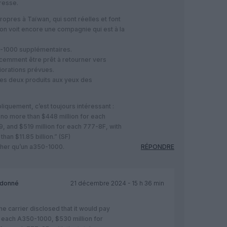
presse.
ropres à Taïwan, qui sont réelles et font
on voit encore une compagnie qui est à la
0-1000 supplémentaires.
écemment être prêt à retourner vers
liorations prévues.
des deux produits aux yeux des
bliquement, c’est toujours intéressant :
y no more than $448 million for each
, and $519 million for each 777-8F, with
han $11.85 billion.” (SF)
cher qu’un a350-1000.
RÉPONDRE
é donné
21 décembre 2024 - 15 h 36 min
The carrier disclosed that it would pay
r each A350-1000, $530 million for