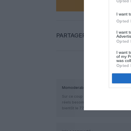
Opted 
I want t
Opted 
I want 
PARTAGER L'ARTICLE
Advertis
Opted 
I want t
of my P
was col
Opted 
COM
Momoderabat
a commenté :
Sur ce coup China Airlines s’est montré
réels besoins plutôt que de céder à des
bientôt le 777-300er, le 777-x deviendr