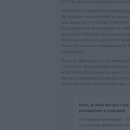
b779 et a35k avait déjà fuitée dans la 
Au delà des considérations politiques p
de Boeing un incontournable sur place, 
fois cliente du 777-9 et de l’a350-1000.
Plus LH qui vient de commander 5 a35
Et le patron d’Emirates qui a annoncé r
l’a35k si les moteurs reçoivent les amé
On est sur une vraie complémentarité 
compagnies.
Sinon, le détail des prix a été donné pu
“The carrier disclosed that it would pa
A350-1000, $530 million for each 777-9
the total transaction sum being no more t
On est sur un 777-9 environ 20% plus 
Sinon, le détail des prix a ét
publiquement
a commenté :
c’est toujours intéressant : “
no more than $448 million fo