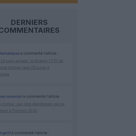
DERNIERS
COMMENTAIRES
hématiques
a commenté l'article :
 23 sans escale : le Boeing 777F de
onal Airlines relie l’Écosse à
stralie
issi novembri
a commenté l'article :
–Corse : ces vols électriques qui se
ilent à l’horizon 2030
rge13
a commenté l'article :