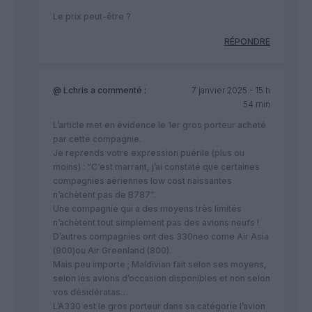
Le prix peut-être ?
RÉPONDRE
@ Lchris
a commenté :
7 janvier 2025 - 15 h
54 min
L’article met en évidence le 1er gros porteur acheté
par cette compagnie.
Je reprends votre expression puérile (plus ou
moins) : “C‘est marrant, j’ai constaté que certaines
compagnies aériennes low cost naissantes
n’achètent pas de B787”.
Une compagnie qui a des moyens très limités
n’achètent tout simplement pas des avions neufs !
D’autres compagnies ont des 330neo come Air Asia
(900)ou Air Greenland (800).
Mais peu importe ; Maldivian fait selon ses moyens,
selon les avions d’occasion disponibles et non selon
vos désidératas…
L’A330 est le gros porteur dans sa catégorie l’avion