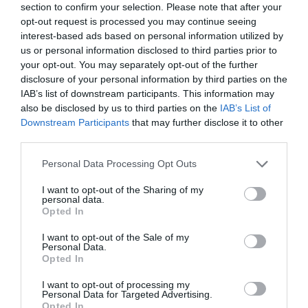
compagnies aériennes achètent selon leur
section to confirm your selection. Please note that after your
moyens les avions qu’ils souhaitent je ne
opt-out request is processed you may continue seeing
suis pas bête, j’ai bien précisé les types
interest-based ads based on personal information utilized by
d’avions A330-800 et 787-8 et j’ai
us or personal information disclosed to third parties prior to
commencé par mentionner l’Airbus, parce
your opt-out. You may separately opt-out of the further
que les compagnies aériennes ( souvent
disclosure of your personal information by third parties on the
low cost et les petites compagnies
IAB’s list of downstream participants. This information may
aériennes qui possèdent les petits
also be disclosed by us to third parties on the
IAB’s List of
porteurs pour les court courriers ) qui
Downstream Participants
that may further disclose it to other
démarrent avec un seul gros porteur,
third parties.
choisissent l’A330-200.
Je parie que c’est lorsque j’ai commencé
Personal Data Processing Opt Outs
ma phrase par le ” C’est marrant ” que
vous devriez penser que je m’en moque ?
I want to opt-out of the Sharing of my
bien au contraire ! encore une fois c’est un
personal data.
constat que j’ai fait en commentant cet
Opted In
article !
Avez vous compris ???
I want to opt-out of the Sale of my
Personal Data.
Opted In
RÉPONDRE
I want to opt-out of processing my
Personal Data for Targeted Advertising.
Opted In