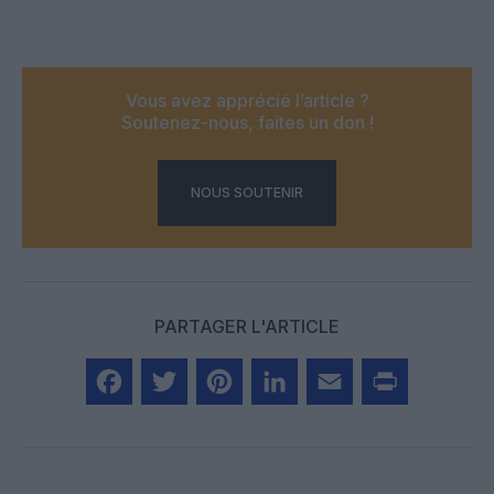
Vous avez apprécié l’article ?
Soutenez-nous, faites un don !
NOUS SOUTENIR
PARTAGER L'ARTICLE
Facebook
Twitter
Pinterest
LinkedIn
Email
Print