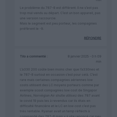
Le problème du 787-8 est différent. Il ne s’est pas
trop mal vendu au départ. C’est un bon appareil, pas
une version raccourcie.
Mais le segment est peu porteur, les compagnies
préfèrent le -9.
RÉPONDRE
Tilo
a commenté :
8 janvier 2025 - 0 h 09
min
L’a330 200 coûte bien moins cher que l’a330neo et
le 787-8 surtout en occasion c’est pour celà. C’est
rare mais certaines compagnies aériennes low
costs utilisent des LC moyens porteurs comme par
exemple scoot compagnies low cost de Singapor
Airlines, Norvégian Air shutle utilisez des 787 avant
le covid 19 puis les à revendus car ils étais en
difficulté financière et le LC en low cost c’est pas
très rentable. Ryanair avait un temp réfléchi à
commandé des 787-8 mais y à vite renoncé car peu