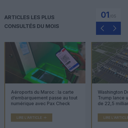
01
/
05
ARTICLES LES PLUS
CONSULTÉS DU MOIS
Aéroports du Maroc : la carte
Washington Du
d’embarquement passe au tout
Trump lance u
numérique avec Pax Check
de 22,5 millia
LIRE L'ARTICLE
LIRE L'ARTICL