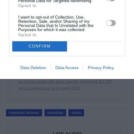
Personal Data for Targeted Advertising.
Opted In
DERNIERS COMMENTAIRES
I want to opt-out of Collection, Use,
Retention, Sale, and/or Sharing of my
Personal Data that Is Unrelated with the
Purposes for which it was collected.
Opted In
Kyle
a commenté l'article :
SWISS : la rentabilité relance le débat sur son
CONFIRM
autonomie au sein de Lufthansa Group
Data Deletion
Data Access
Privacy Policy
NDR
a commenté l'article :
Le ciel n’a jamais été aussi chargé : record de 153 359
vols commerciaux le 23 juillet 2026
Hawaiian Airlines
Honolulu
salon