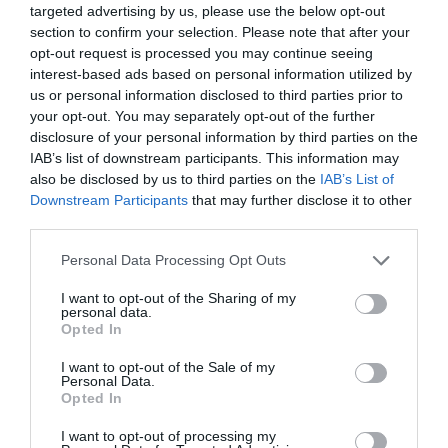
Aucun commentaire !
targeted advertising by us, please use the below opt-out
section to confirm your selection. Please note that after your
opt-out request is processed you may continue seeing
LAISSER UN COMMENTAIRE
interest-based ads based on personal information utilized by
us or personal information disclosed to third parties prior to
your opt-out. You may separately opt-out of the further
disclosure of your personal information by third parties on the
FAIRE UN DON
IAB’s list of downstream participants. This information may
also be disclosed by us to third parties on the
IAB’s List of
Downstream Participants
that may further disclose it to other
Appel aux lecteurs !
third parties.
Soutenez Air Journal participez
à son
développement !
Personal Data Processing Opt Outs
I want to opt-out of the Sharing of my
personal data.
Opted In
NOUS SOUTENIR
I want to opt-out of the Sale of my
Personal Data.
Opted In
I want to opt-out of processing my