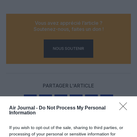
Vous avez apprécié l’article ?
Soutenez-nous, faites un don !
NOUS SOUTENIR
PARTAGER L'ARTICLE
Air Journal -
Do Not Process My Personal
Information
Facebook
Twitter
Pinterest
LinkedIn
Email
Print
If you wish to opt-out of the sale, sharing to third parties, or
processing of your personal or sensitive information for