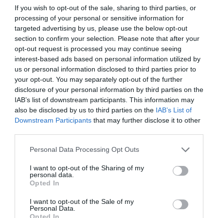
If you wish to opt-out of the sale, sharing to third parties, or
😂😂😂😂
processing of your personal or sensitive information for
targeted advertising by us, please use the below opt-out
RÉPONDRE
section to confirm your selection. Please note that after your
opt-out request is processed you may continue seeing
interest-based ads based on personal information utilized by
us or personal information disclosed to third parties prior to
LAISSER UN COMMENTAIRE
your opt-out. You may separately opt-out of the further
disclosure of your personal information by third parties on the
IAB’s list of downstream participants. This information may
also be disclosed by us to third parties on the
IAB’s List of
Downstream Participants
that may further disclose it to other
FAIRE UN DON
third parties.
Appel aux lecteurs !
Personal Data Processing Opt Outs
Soutenez Air Journal participez
à son
I want to opt-out of the Sharing of my
développement !
personal data.
Opted In
I want to opt-out of the Sale of my
Personal Data.
NOUS SOUTENIR
Opted In