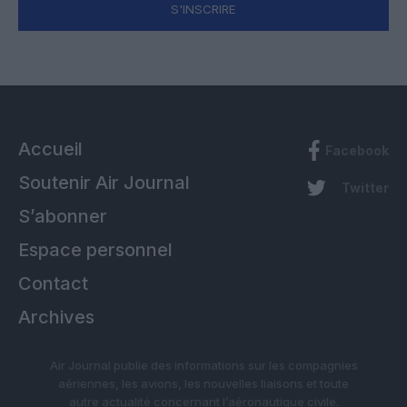
S'INSCRIRE
Accueil
Facebook
Soutenir Air Journal
Twitter
S’abonner
Espace personnel
Contact
Archives
Air Journal publie des informations sur les compagnies
aériennes, les avions, les nouvelles liaisons et toute
autre actualité concernant l’aéronautique civile.