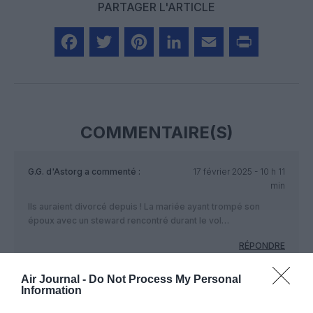
PARTAGER L'ARTICLE
Facebook
Twitter
Pinterest
LinkedIn
Email
Print
COMMENTAIRE(S)
G.G. d'Astorg
a commenté :
17 février 2025 - 10 h 11
min
Ils auraient divorcé depuis ! La mariée ayant trompé son
époux avec un steward rencontré durant le vol…
RÉPONDRE
Air Journal -
Do Not Process My Personal
Information
Amer
a commenté :
21 février 2025 - 5 h
38 min