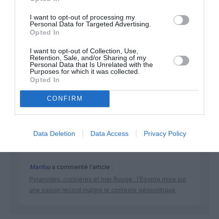
I want to opt-out of processing my
Personal Data for Targeted Advertising.
Opted In
I want to opt-out of Collection, Use,
Retention, Sale, and/or Sharing of my
Personal Data that Is Unrelated with the
DERNIERS COMMENTAIRES
Purposes for which it was collected.
Opted In
CONFIRM
atplhkt
a commenté l'article :
Contrôles aux frontières entre l’Espagne et l’Italie : des
arrivées plus longues, des correspondances à risque
Data Deletion
Data Access
Privacy Policy
Manfou
a commenté l'article :
Pyramides, croisières et mer Rouge : l’Égypte mise sur
une saison record malgré le contexte géopolitique