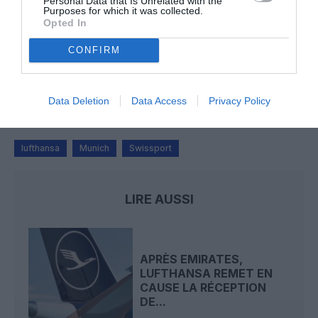
Personal Data that Is Unrelated with the
une saison record malgré le contexte géopolitique
Purposes for which it was collected.
Opted In
CONFIRM
TFFRYYZ
a commenté l'article :
Pointe‑à‑Pitre – Panama City : Air France ouvre un pont
aérien vers l’Amérique latine
Data Deletion
Data Access
Privacy Policy
lufthansa
Munich
Swissport
LIRE AUSSI
APRÈS EMIRATES,
LUFTHANSA REMET EN
CAUSE LA RÉCEPTION
DE...