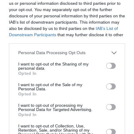
us or personal information disclosed to third parties prior to
your opt-out. You may separately opt-out of the further
Appel aux lecteurs !
disclosure of your personal information by third parties on the
Soutenez Air Journal participez
à son
IAB’s list of downstream participants. This information may
développement !
also be disclosed by us to third parties on the
IAB’s List of
Downstream Participants
that may further disclose it to other
third parties.
NOUS SOUTENIR
Personal Data Processing Opt Outs
I want to opt-out of the Sharing of my
personal data.
Opted In
I want to opt-out of the Sale of my
Personal Data.
Opted In
DERNIERS COMMENTAIRES
I want to opt-out of processing my
Personal Data for Targeted Advertising.
Opted In
Manfou
a commenté l'article :
I want to opt-out of Collection, Use,
Pyramides, croisières et mer Rouge : l’Égypte mise sur
Retention, Sale, and/or Sharing of my