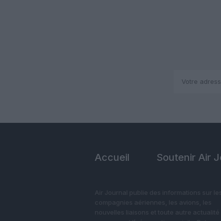
Accueil
Soutenir Air 
Air Journal publie des informations sur le
compagnies aériennes, les avions, les
nouvelles liaisons et toute autre actualité