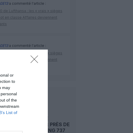
GE13
a commenté l'article :
 de Lufthansa : les « vrais » sièges
lot en classe Affaires deviennent
ants
GE13
a commenté l'article :
 de Lufthansa : les « vrais » sièges
lot en classe Affaires deviennent
ants
sonal or
ection to
ou may
 personal
LIRE AUSSI
out of the
 downstream
B’s List of
RISQUE DE
FISSURES : PRÈS DE
1 500 BOEING 737