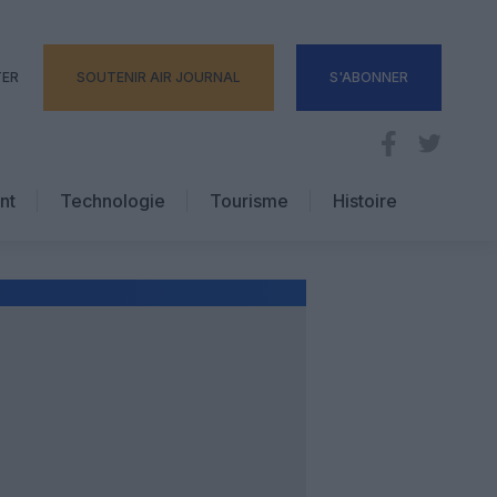
TER
SOUTENIR AIR JOURNAL
S'ABONNER
nt
Technologie
Tourisme
Histoire
Pratique
Hôtellerie
Voyages d’affaires