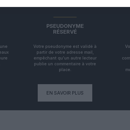
ABONNEMENT
PSEUDONYME
RÉSERVÉ
'une
Votre pseudonyme est validé à
Vo
deaux
partir de votre adresse mail,
eure
empêchant qu'un autre lecteur
com
.
publie un commentaire à votre
place.
mo
EN SAVOIR PLUS