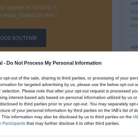
SER
z apprécié l’article ?
A380
-nous, faites un don !
hub
pay
OUS SOUTENIR
SER
A380
hub
l -
Do Not Process My Personal Information
pay
to opt-out of the sale, sharing to third parties, or processing of your per
formation for targeted advertising by us, please use the below opt-out s
r selection. Please note that after your opt-out request is processed y
Facebook
Twitter
Pinterest
LinkedIn
Email
Print
eing interest-based ads based on personal information utilized by us or
disclosed to third parties prior to your opt-out. You may separately opt-
losure of your personal information by third parties on the IAB’s list of
. This information may also be disclosed by us to third parties on the
IA
un commentaire !
Participants
that may further disclose it to other third parties.
ER UN COMMENTAIRE