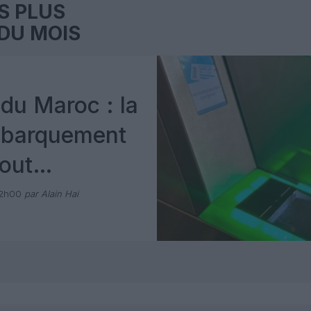
S PLUS
DU MOIS
du Maroc : la
mbarquement
out
 avec Pax
12h00
par Alain Hai