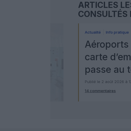
ARTICLES LE
CONSULTÉS 
Actualité
Info pratique
Aéroports 
carte d’e
passe au t
numérique
Publié le 2 août 2026 à 
14 commentaires
Check