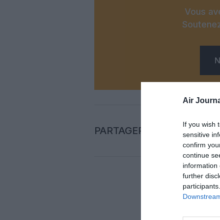
Vous ave
Soutenez
N
Air Journa
If you wish 
PARTAGER L'ARTICLE
sensitive in
confirm you
continue se
information 
further disc
participants
Auc
Downstream 
LAISS