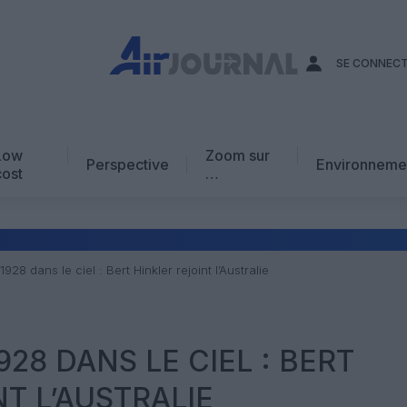
SE CONNEC
Low
Zoom sur
Perspective
Environneme
cost
…
Edito
En chiffres
Avis d’expert
1928 dans le ciel : Bert Hinkler rejoint l’Australie
AJ Académie
Vidéo
928 DANS LE CIEL : BERT
T L’AUSTRALIE