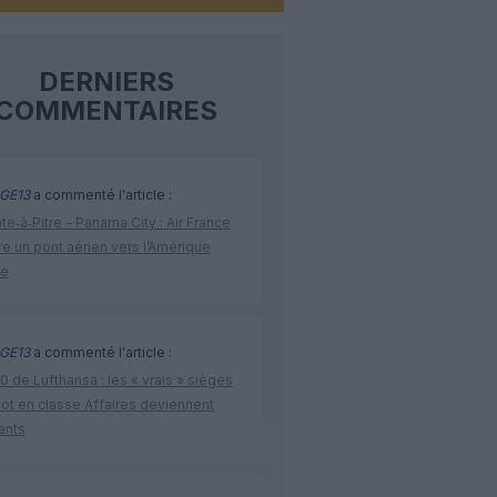
DERNIERS
COMMENTAIRES
GE13
a commenté l'article :
te‑à‑Pitre – Panama City : Air France
e un pont aérien vers l’Amérique
ne
GE13
a commenté l'article :
 de Lufthansa : les « vrais » sièges
lot en classe Affaires deviennent
ants