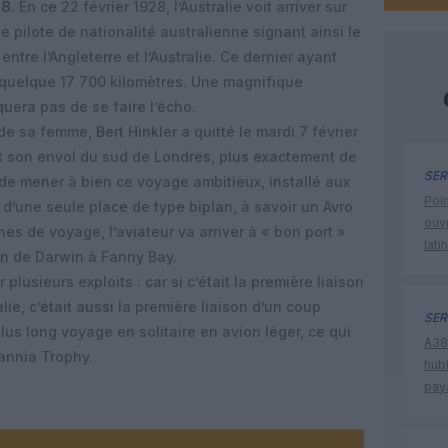
28.
En ce 22 février 1928, l’Australie voit arriver sur
 le pilote de nationalité australienne signant ainsi le
 entre l’Angleterre et l’Australie. Ce dernier ayant
t quelque 17 700 kilomètres. Une magnifique
era pas de se faire l’écho.
e sa femme, Bert Hinkler a quitté le mardi 7 février
nt son envol du sud de Londres, plus exactement de
SER
de mener à bien ce voyage ambitieux, installé aux
Poin
’une seule place de type biplan, à savoir un Avro
ouvr
es de voyage, l’aviateur va arriver à « bon port »
lati
in de Darwin à Fanny Bay.
 plusieurs exploits : car si c’était la première liaison
alie, c’était aussi la première liaison d’un coup
SER
lus long voyage en solitaire en avion léger, ce qui
A380
tannia Trophy.
hub
pay