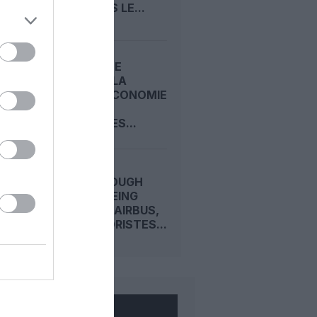
MAX DANS LE...
CARNET DE
VOYAGE : LA
CLASSE ECONOMIE
PREMIUM
D’EMIRATES...
FARNBOROUGH
2026 : BOEING
DEVANCE AIRBUS,
LES MOTORISTES...