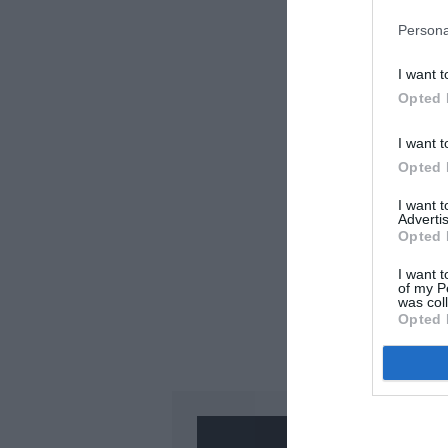
Persona
I want t
Opted 
I want t
Opted 
I want 
Advertis
Opted 
I want t
of my P
was col
Opted 