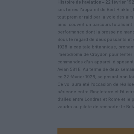
Histoire de l’aviation – 22 février 19
ses terres l’appareil de Bert Hinkler,
tout premier raid par la voie des airs
ainsi couvert un parcours totalisan
performance dont la presse ne manqu
Sous le regard de deux passants et d
1928 la capitale britannique, prena
l’aérodrome de Croydon pour tenter 
commandes d’un appareil disposant d
Avian 581 E. Au terme de deux semain
ce 22 février 1928, se posant non lo
Ce vol aura été l’occasion de réaliser
aérienne entre l’Angleterre et l’Austr
d’ailes entre Londres et Rome et le p
vaudra au pilote de remporter le Bri