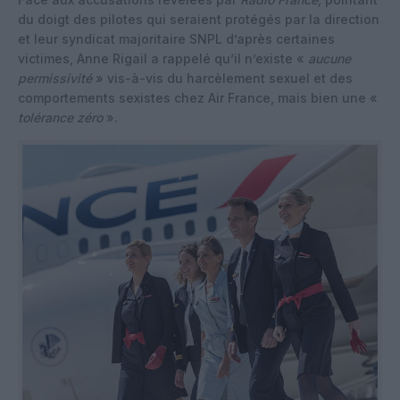
du doigt des pilotes qui seraient protégés par la direction
et leur syndicat majoritaire SNPL d’après certaines
victimes, Anne Rigail a rappelé qu’il n’existe «
aucune
permissivité
» vis-à-vis du harcèlement sexuel et des
comportements sexistes chez Air France, mais bien une «
tolérance zéro
».