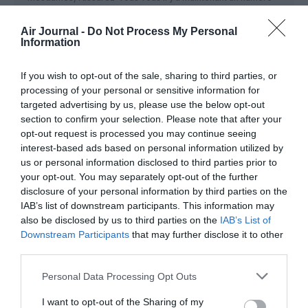
d’urgence …
Air Journal -
Do Not Process My Personal
RÉPONDRE
Information
If you wish to opt-out of the sale, sharing to third parties, or
nom
a commenté :
10 mars 2025 - 13 h 00
processing of your personal or sensitive information for
min
targeted advertising by us, please use the below opt-out
section to confirm your selection. Please note that after your
Pourquoi ne pas l’avoir noté dans sa feuille de
opt-out request is processed you may continue seeing
contrôle !!!
interest-based ads based on personal information utilized by
Ne mérite pas d’être instructrice .
us or personal information disclosed to third parties prior to
RÉPONDRE
your opt-out. You may separately opt-out of the further
disclosure of your personal information by third parties on the
IAB’s list of downstream participants. This information may
also be disclosed by us to third parties on the
IAB’s List of
Downstream Participants
that may further disclose it to other
LAISSER UN COMMENTAIRE
third parties.
Personal Data Processing Opt Outs
FAIRE UN DON
I want to opt-out of the Sharing of my