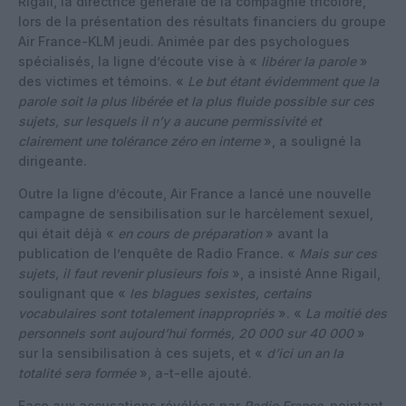
Rigail, la directrice générale de la compagnie tricolore,
lors de la présentation des résultats financiers du groupe
Air France-KLM jeudi. Animée par des psychologues
spécialisés, la ligne d’écoute vise à «
libérer la parole
»
des victimes et témoins. «
Le but étant évidemment que la
parole soit la plus libérée et la plus fluide possible sur ces
sujets, sur lesquels il n’y a aucune permissivité et
clairement une tolérance zéro en interne
», a souligné la
dirigeante.
Outre la ligne d’écoute, Air France a lancé une nouvelle
campagne de sensibilisation sur le harcèlement sexuel,
qui était déjà «
en cours de préparation
» avant la
publication de l’enquête de Radio France. «
Mais sur ces
sujets, il faut revenir plusieurs fois
», a insisté Anne Rigail,
soulignant que «
les blagues sexistes, certains
vocabulaires sont totalement inappropriés
». «
La moitié des
personnels sont aujourd’hui formés, 20 000 sur 40 000
»
sur la sensibilisation à ces sujets, et «
d’ici un an la
totalité sera formée
», a-t-elle ajouté.
Face aux accusations révélées par
Radio France,
pointant