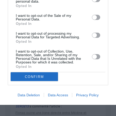
personal data.
Opted In
Appel aux lecteurs !
I want to opt-out of the Sale of my
Soutenez Air Journal participez
à son
Personal Data.
Opted In
développement !
I want to opt-out of processing my
Personal Data for Targeted Advertising.
Opted In
NOUS SOUTENIR
I want to opt-out of Collection, Use,
Retention, Sale, and/or Sharing of my
Personal Data that Is Unrelated with the
Purposes for which it was collected.
Opted In
CONFIRM
DERNIERS COMMENTAIRES
Data Deletion
Data Access
Privacy Policy
SERGE13
a commenté l'article :
Flynas ouvre une ligne directe entre Médine et