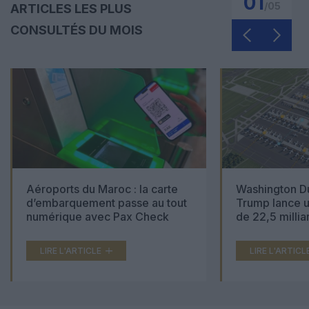
01
/
05
ARTICLES LES PLUS
CONSULTÉS DU MOIS
Aéroports du Maroc : la carte
Washington Du
d’embarquement passe au tout
Trump lance u
numérique avec Pax Check
de 22,5 millia
LIRE L'ARTICLE
LIRE L'ARTICL