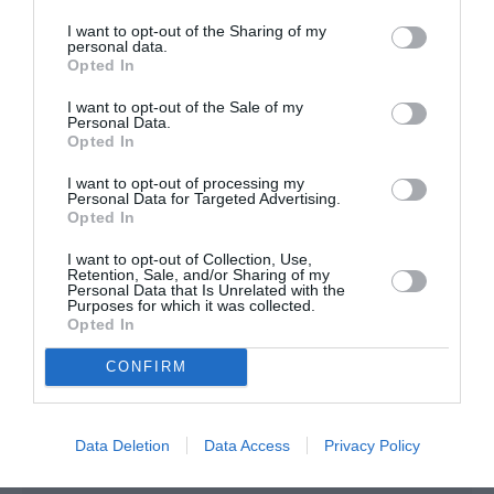
I want to opt-out of the Sharing of my
personal data.
Opted In
FAIRE UN DON
I want to opt-out of the Sale of my
Personal Data.
Appel aux lecteurs !
Opted In
Soutenez Air Journal participez
à son
I want to opt-out of processing my
développement !
Personal Data for Targeted Advertising.
Opted In
I want to opt-out of Collection, Use,
NOUS SOUTENIR
Retention, Sale, and/or Sharing of my
Personal Data that Is Unrelated with the
Purposes for which it was collected.
Opted In
CONFIRM
Data Deletion
Data Access
Privacy Policy
DERNIERS COMMENTAIRES