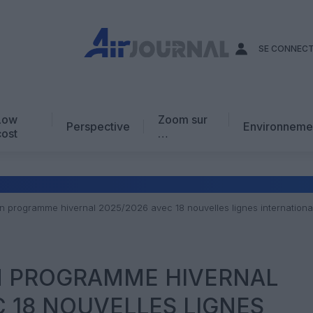
SE CONNEC
Low
Zoom sur
Perspective
Environneme
cost
…
Edito
En chiffres
Avis d’expert
un programme hivernal 2025/2026 avec 18 nouvelles lignes internationa
AJ Académie
Vidéo
UN PROGRAMME HIVERNAL
C 18 NOUVELLES LIGNES