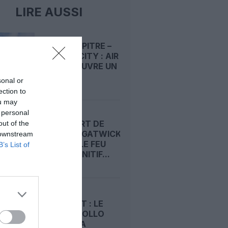
LIRE AUSSI
POINTE‑À‑PITRE –
PANAMA CITY : AIR
FRANCE OUVRE UN
PONT...
sonal or
ection to
ou may
 personal
L’AÉROPORT DE
out of the
LONDRES‑GATWICK
 downstream
OBTIENT LE FEU
B’s List of
VERT DÉFINITIF...
RACHAT
D’EASYJET : LE
FONDS APOLLO
S’OFFRE LA