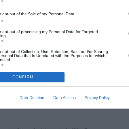
In
: 1 vol par semaine (les dimanches), à partir de 125€
o opt-out of the Sale of my Personal Data.
In
to opt-out of processing my Personal Data for Targeted
ing.
maine (les jeudis), à partir de 129€ l’aller simple –
In
o opt-out of Collection, Use, Retention, Sale, and/or Sharing
ine (les jeudis), à partir de 109€ l’aller simple – 1er
ersonal Data that Is Unrelated with the Purposes for which it
lected.
semaine (les mardis et dimanches), à partir de 79€
In
25
 par semaine (les samedis), à partir de 120€ l’aller
CONFIRM
semaine (les vendredis), à partir de 59€ l’aller
Data Deletion
Data Access
Privacy Policy
 vol par semaine (les vendredis), à partir de 55€