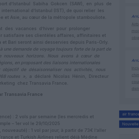
roport d’Istanbul Sabiha Gokcen (SAW), en plus de
nternational d’Istanbul (IST), de quoi relier les
Arn
e et Asie, au cœur de la métropole stambouliote.
Airb
nt des vacances d’hiver pour prolonger
moi
atisfaire ses clientèles affaires, affinitaires et
obje
 et Bari seront ainsi desservies depuis Paris-Orly.
à une demande de voyage toujours forte de la part de
 de nouveaux horizons. Nous avons à cœur de
Arn
ions, en proposant des liaisons internationales
Inci
r objectif de désaisonnaliser nos activités, nous
chi
68 routes »,
a déclaré Nicolas Hénin, Directeur
cour
keting chez Transavia France.
dip
ar Transavia France
air franc
nce) : 2 vols par semaine (les mercredis et
imple – 1er vol le 29/10/2025
Nouvelle 
ouveauté) : 1 vol par jour, à partir de 73€ l’aller
 France et Turkish Airlines relient déjà Médine