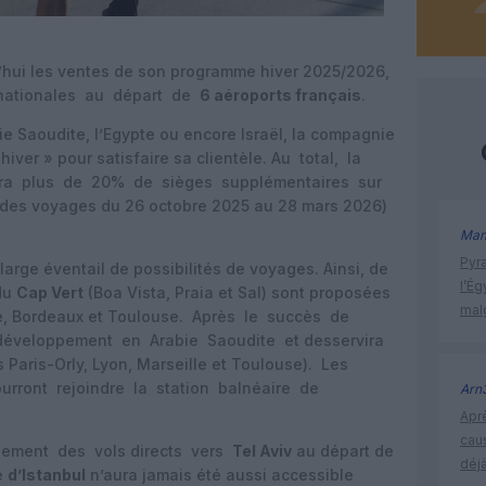
d’hui les ventes de son programme hiver 2025/2026,
rnationales au départ de
6 aéroports français
.
bie Saoudite, l’Egypte ou encore Israël, la compagnie
hiver » pour satisfaire sa clientèle. Au total, la
ra plus de 20% de sièges supplémentaires sur
 des voyages du 26 octobre 2025 au 28 mars 2026)
Man
Pyr
large éventail de possibilités de voyages. Ainsi, de
l’Ég
 du
Cap Vert
(Boa Vista, Praia et Sal) sont proposées
mal
le, Bordeaux et Toulouse. Après le succès de
développement en Arabie Saoudite et desservira
 Paris-Orly, Lyon, Marseille et Toulouse). Les
rront rejoindre la station balnéaire de
Arn
Apr
cau
galement des vols directs vers
Tel Aviv
au départ de
déjà
le
d’Istanbul
n’aura jamais été aussi accessible