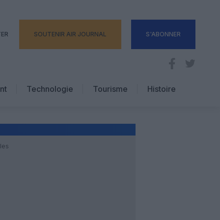
TER
SOUTENIR AIR JOURNAL
S'ABONNER
nt
Technologie
Tourisme
Histoire
Pratique
Hôtellerie
Voyages d’affaires
les