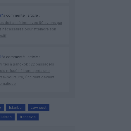
31
a commenté l'article :
us doit accélérer avec 90 avions par
s nécessaires pour atteindre son
ctif
31
a commenté l'article :
vilités à Bangkok : 22 passagers
nois refusés à bord après une
se-poursuite, l’incident devient
lomatique
e
Istanbul
Low cost
liaison
transavia