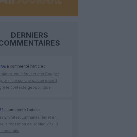
DERNIERS
COMMENTAIRES
fou
a commenté l'article :
amides, croisières et mer Rouge :
ypte mise sur une saison record
gré le contexte géopolitique
31
a commenté l'article :
ès Emirates, Lufthansa remet en
se la réception de Boeing 777-9
 construits