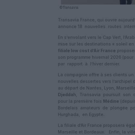
©Transavia
Transavia France, qui ouvre aujour
annonce 18 nouvelles routes inte
En s’envolant vers le Cap Vert, l’Ara
mise sur les destinations « soleil en 
filiale low cost d’Air France
propose
son programme hivernal 2026 (pour
par rapport à l’hiver dernier.
La compagnie offre à ses clients un 
nouvelles dessertes vers l’archipel
au départ de Nantes, Lyon, Marseil
Djeddah
, Transavia poursuit son 
pour la première fois
Médine
(depuis
Bordelais amateurs de plongée pou
Hurghada, en Egypte.
La filiale d’Air France proposera é
Marseille et Bordeaux. Enfin, la vil