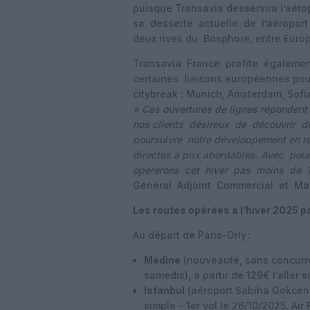
puisque Transavia desservira l’aé
sa desserte actuelle de l’aéroport i
deux rives du Bosphore, entre Europ
Transavia France profite égaleme
certaines liaisons européennes pour s
citybreak : Munich, Amsterdam, Sofia
« Ces ouvertures de lignes répondent 
nos clients désireux de découvrir
poursuivre notre développement en rég
directes à prix abordables. Avec pou
opérerons cet hiver pas moins de 1
Général Adjoint Commercial et Mar
Les routes opérées à l’hiver 2025 p
Au départ de Paris-Orly :
Médine
(nouveauté, sans concurre
samedis), à partir de 129€ l’aller s
Istanbul
(aéroport Sabiha Gokcen, n
simple – 1er vol le 26/10/2025. Air