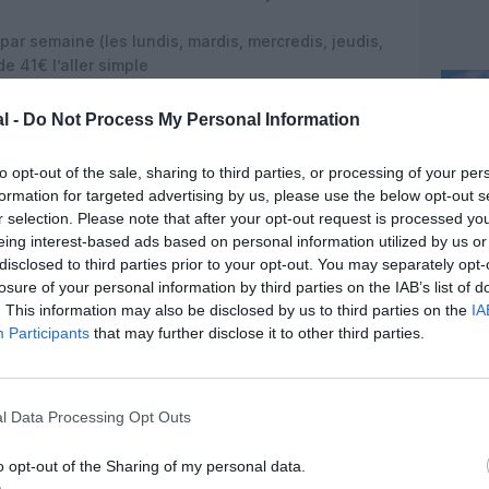
par semaine (les lundis, mardis, mercredis, jeudis,
e 41€ l’aller simple
ar semaine (les lundis, jeudis, vendredis et
 simple
l -
Do Not Process My Personal Information
emaine (les lundis, jeudis et dimanches), à partir de
to opt-out of the sale, sharing to third parties, or processing of your per
emaine (les lundis, jeudis, vendredis et dimanches), à
formation for targeted advertising by us, please use the below opt-out s
r selection. Please note that after your opt-out request is processed y
eing interest-based ads based on personal information utilized by us or
disclosed to third parties prior to your opt-out. You may separately opt-
losure of your personal information by third parties on the IAB’s list of
 vol par semaine (les lundis), à partir de 120€ l’aller
. This information may also be disclosed by us to third parties on the
IA
Participants
that may further disclose it to other third parties.
vol par semaine (les lundis), à partir de 125€ l’aller
l Data Processing Opt Outs
l par semaine (les dimanches), à partir de 120€
25
o opt-out of the Sharing of my personal data.
aine (les dimanches), à partir de 119€ l’aller simple