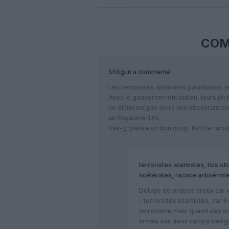
COM
Shôgun
a commenté :
Les terroristes islamistes pakistanais n
Avec le gouvernement indien, leurs jéré
ne dicteront pas leurs lois obscurantis
au Royaume-Uni.
Vas-y, pleure un bon coup, Kimi le racis
terroristes islamistes, lois o
scélérates, raciste antisémit
Déluge de propos creux car v
– terroristes islamistes, car 
terrorisme mais quand des s
armes aux deux camps belligé