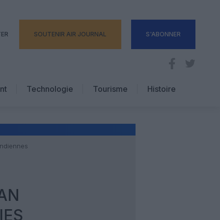
TER
SOUTENIR AIR JOURNAL
S'ABONNER
nt
Technologie
Tourisme
Histoire
Pratique
Hôtellerie
Voyages d’affaires
indiennes
TAN
IES