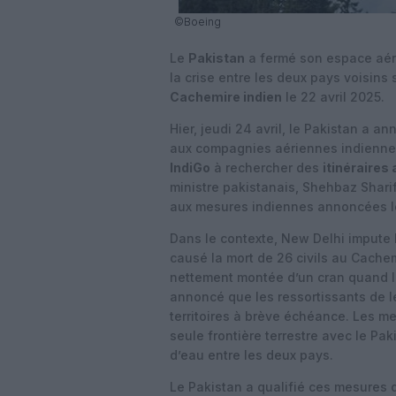
©Boeing
Le
Pakistan
a fermé son espace aér
la crise entre les deux pays voisins
Cachemire indien
le 22 avril 2025.
Hier, jeudi 24 avril, le Pakistan a 
aux compagnies aériennes indienne
IndiGo
à rechercher des
itinéraires 
ministre pakistanais, Shehbaz Shari
aux mesures indiennes annoncées le
Dans le contexte, New Delhi impute l
causé la mort de 26 civils au Cachem
nettement montée d’un cran quand le
annoncé que les ressortissants de leu
territoires à brève échéance. Les m
seule frontière terrestre avec le Pak
d’eau entre les deux pays.
Le Pakistan a qualifié ces mesures d