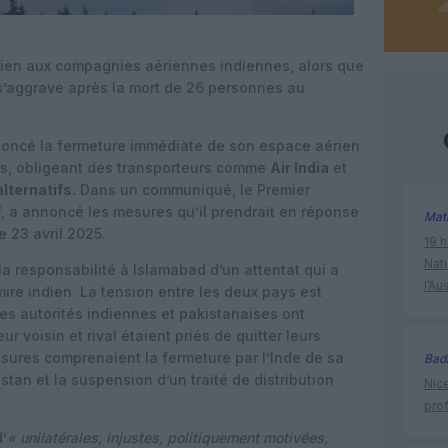
ien aux compagnies aériennes indiennes, alors que
 s’aggrave après la mort de 26 personnes au
annoncé la fermeture immédiate de son espace aérien
s, obligeant des transporteurs comme
Air India
et
alternatifs.
Dans un communiqué, le Premier
f, a annoncé les mesures qu’il prendrait en réponse
Mat
 23 avril 2025.
19 h
Nati
a responsabilité à Islamabad d’un attentat qui a
l’Au
ire indien. La tension entre les deux pays est
s autorités indiennes et pakistanaises ont
r voisin et rival étaient priés de quitter leurs
esures comprenaient la fermeture par l’Inde de sa
Bad
istan et la suspension d’un traité de distribution
Nice
prof
’
« unilatérales, injustes, politiquement motivées,