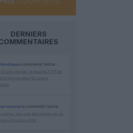
DERNIERS
COMMENTAIRES
hématiques
a commenté l'article :
 23 sans escale : le Boeing 777F de
onal Airlines relie l’Écosse à
stralie
issi novembri
a commenté l'article :
–Corse : ces vols électriques qui se
ilent à l’horizon 2030