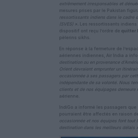
extrêmement irresponsables et dénué
mesures prises par le Pakistan figur
ressortissants indiens dans le cadre
(SVES) ».
Les ressortissants indiens
dispositif ont reçu l’ordre de
quitter 
pèlerins sikhs.
En réponse à la fermeture de l’espa
aériennes indiennes, Air India a inf
destination ou en provenance d’Amér
Orient devraient emprunter un itinérair
occasionnée à ses passagers par cett
indépendante de sa volonté. Nous tenon
clients et de nos équipages demeure n
aérienne.
IndiGo a informé les passagers que
pourraient être affectés en raison de
occasionnée et nos équipes font tout l
destination dans les meilleurs délais 