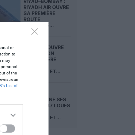
RIYAD–BOMBAY :
RIYADH AIR OUVRE
SA PREMIÈRE
ROUTE
RÉGULIÈRE...
AIR INDIA OUVRE
sonal or
UNE LIAISON
ection to
SAISONNIÈRE
ou may
MUMBAI–
 personal
TORONTO ET...
out of the
 downstream
B’s List of
INDIGO
ABANDONNE SES
BOEING 787 LOUÉS
À NORSE
ATLANTIC ET...