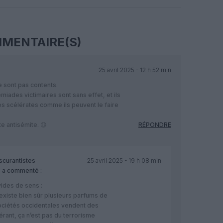
Facebook
Twitter
Pinterest
LinkedIn
Email
Print
MENTAIRE(S)
25 avril 2025 - 12 h 52 min
e sont pas contents.
miades victimaires sont sans effet, et ils
tes scélérates comme ils peuvent le faire
te antisémite. 😉
RÉPONDRE
bscurantistes
25 avril 2025 - 19 h 08 min
e
a commenté :
ides de sens :
il existe bien sûr plusieurs parfums de
ociétés occidentales vendent des
rant, ça n’est pas du terrorisme