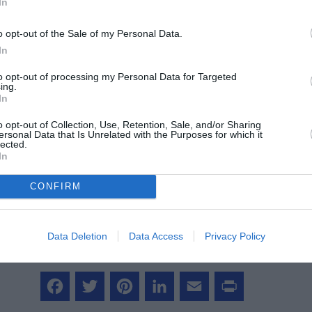
In
©Airbus
o opt-out of the Sale of my Personal Data.
In
to opt-out of processing my Personal Data for Targeted
ing.
In
z apprécié l’article ?
o opt-out of Collection, Use, Retention, Sale, and/or Sharing
-nous, faites un don !
ersonal Data that Is Unrelated with the Purposes for which it
lected.
In
OUS SOUTENIR
CONFIRM
Data Deletion
Data Access
Privacy Policy