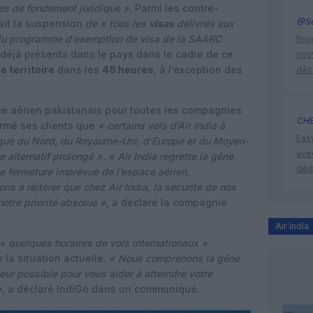
es de fondement juridique ».
Parmi les contre-
@Se
ait la suspension
de « tous les
visas
délivrés aux
 du programme d’exemption de visa de la SAARC
Brux
 déjà présents dans le pays dans le cadre de ce
nouv
le territoire
dans les
48 heures
, à l’exception des
déc
ce aérien pakistanais pour toutes les compagnies
CHE
ormé ses clients que
« certains vols d’Air India à
Eas
ique du Nord, du Royaume-Uni, d’Europe et du Moyen-
ave
e alternatif prolongé ». « Air India regrette la gêne
déd
e fermeture imprévue de l’espace aérien,
s à réitérer que chez Air India, la sécurité de nos
otre priorité absolue »,
a déclaré la compagnie
Air India
« quelques horaires de vols internationaux »
 la situation actuelle.
« Nous comprenons la gêne
eur possible pour vous aider à atteindre votre
»,
a déclaré IndiGo dans un communiqué.