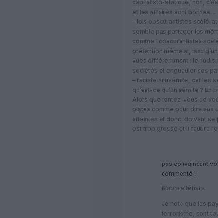
capitalisto-étatique, non, c’es
et les affaires sont bonnes…
– lois obscurantistes scélérat
semble pas partager les même
comme “obscurantistes scél
prétention même si, issu d’un
vues différemment : le nudis
sociétés et engueuler ses par
– raciste antisémite, car les s
qu’est-ce qu’un sémite ? Eh bi
Alors que tentez-vous de vou
pistes comme pour dire aux un
atteintes et donc, doivent se j
est trop grosse et il faudra re
pas convaincant vo
commenté :
Blabla elléfiste.
Je note que les pay
terrorisme, sont to