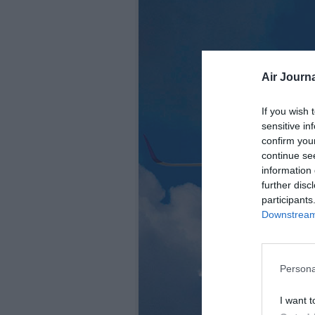
Air Journa
If you wish 
sensitive in
confirm you
continue se
information 
further disc
participants
Downstream 
Persona
I want t