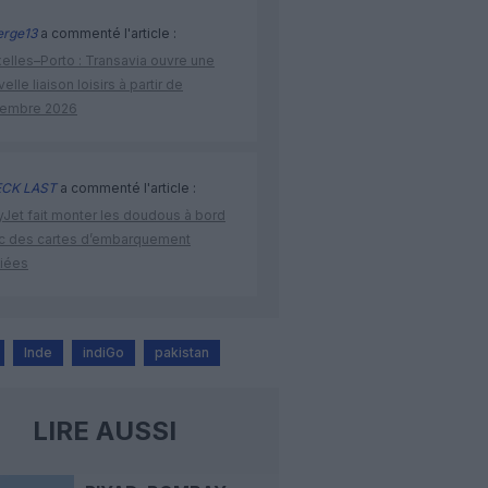
rge13
a commenté l'article :
elles–Porto : Transavia ouvre une
elle liaison loisirs à partir de
embre 2026
CK LAST
a commenté l'article :
yJet fait monter les doudous à bord
c des cartes d’embarquement
iées
Inde
indiGo
pakistan
LIRE AUSSI