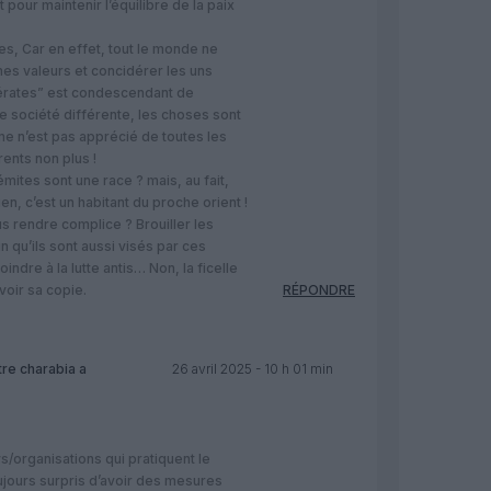
t pour maintenir l’équilibre de la paix
es, Car en effet, tout le monde ne
s valeurs et concidérer les uns
érates” est condescendant de
e société différente, les choses sont
me n’est pas apprécié de toutes les
ents non plus !
émites sont une race ? mais, au fait,
en, c’est un habitant du proche orient !
s rendre complice ? Brouiller les
 qu’ils sont aussi visés par ces
oindre à la lutte antis… Non, la ficelle
voir sa copie.
RÉPONDRE
tre charabia
a
26 avril 2025 - 10 h 01 min
s/organisations qui pratiquent le
ujours surpris d’avoir des mesures