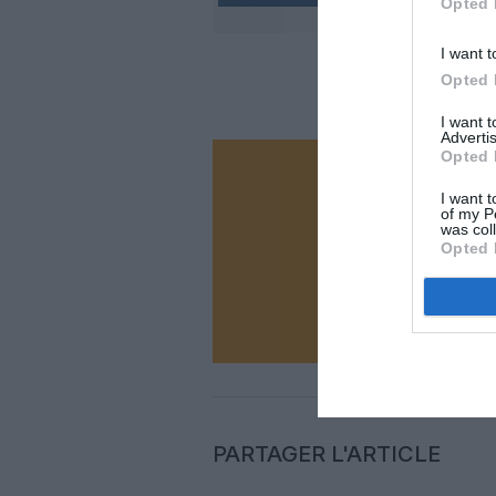
Opted 
I want t
Opted 
I want 
Advertis
Opted 
Vous ave
I want t
Soutenez
of my P
was col
Opted 
N
PARTAGER L'ARTICLE