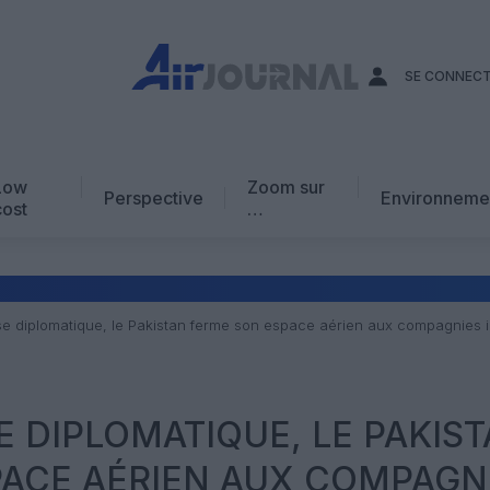
SE CONNEC
Low
Zoom sur
Perspective
Environneme
cost
…
Edito
En chiffres
Avis d’expert
ise diplomatique, le Pakistan ferme son espace aérien aux compagnies 
AJ Académie
Vidéo
E DIPLOMATIQUE, LE PAKIS
PACE AÉRIEN AUX COMPAGN