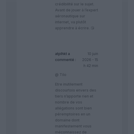
crédibilité sur le sujet.
Avant de jouer à l’expert
aéronautique sur
internet, va plutôt
apprendre à écrire. 😘​
atplhkt
a
10 juin
commenté :
2026 - 15
h 42 min
@ Tilo
Etre inutilement
discourtois envers des
tiers n’apporte rien et
nombre de vos
allégations sont bien
péremptoires en un
domaine dont
manifestement vous
méconnaissez de