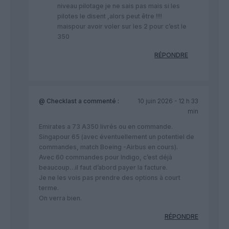
niveau pilotage je ne sais pas mais si les
pilotes le disent ,alors peut être !!!!
maispour avoir voler sur les 2 pour c’est le
350
RÉPONDRE
@ Checklast
a commenté :
10 juin 2026 - 12 h 33
min
Emirates a 73 A350 livrés ou en commande.
Singapour 65 (avec éventuellement un potentiel de
commandes, match Boeing -Airbus en cours).
Avec 60 commandes pour Indigo, c’est déjà
beaucoup…il faut d’abord payer la facture.
Je ne les vois pas prendre des options à court
terme.
On verra bien.
RÉPONDRE