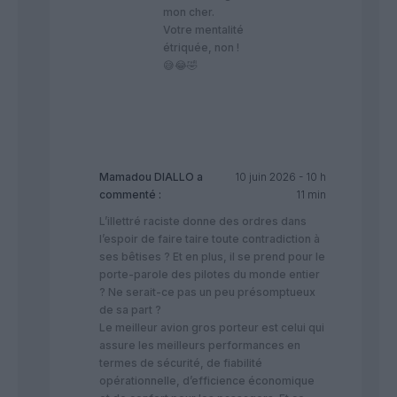
mon cher.
Votre mentalité
étriquée, non !
😅😂🤣
Mamadou DIALLO
a
10 juin 2026 - 10 h
commenté :
11 min
L’illettré raciste donne des ordres dans
l’espoir de faire taire toute contradiction à
ses bêtises ? Et en plus, il se prend pour le
porte-parole des pilotes du monde entier
? Ne serait-ce pas un peu présomptueux
de sa part ?
Le meilleur avion gros porteur est celui qui
assure les meilleurs performances en
termes de sécurité, de fiabilité
opérationnelle, d’efficience économique