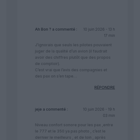
Ah Bon ?
a commenté :
10 juin 2026 - 13 h
17 min
J’ignorais que seuls les pilotes pouvaient
juger de la qualité d’un avion (il faudrait
avoir des chiffres plutôt que des propos
de comptoir).
C’est vrai que l’avis des compagnies et
des pax on s’en tape…
RÉPONDRE
jeje
a commenté :
10 juin 2026 - 19 h
03 min
Niveau confort sonore pour les pax ,entre
le 777 et le 350 ya pas photo , c’est le
dernier le meilleurs , et de loin , après