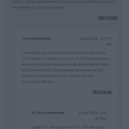
A350 la compagnie détiendra la plus grosse flotte au monde
du meilleur gros porteur actuel
RÉPONDRE
Tilo
a commenté :
9 juin 2026 - 20 h 11
min
Le meilleur gros porteur de tous les temps est le
777-300er ferme là un peu ok, l’a350 est juste plus
économe et plus récent mais globalement le triple 7
est le meilleur les compagnies aériennes et les
pilotes le disent tous,tu ne fait que faire la
promotion d’Airbus .
RÉPONDRE
À Tilo
a commenté :
10 juin 2026 - 3 h
47 min
Salut Tilo. J’ai reçu mon 777-300 de chez