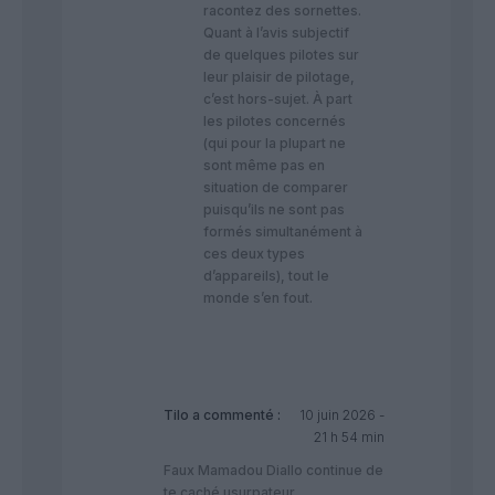
racontez des sornettes.
Quant à l’avis subjectif
de quelques pilotes sur
leur plaisir de pilotage,
c’est hors-sujet. À part
les pilotes concernés
(qui pour la plupart ne
sont même pas en
situation de comparer
puisqu’ils ne sont pas
formés simultanément à
ces deux types
d’appareils), tout le
monde s’en fout.
Tilo
a commenté :
10 juin 2026 -
21 h 54 min
Faux Mamadou Diallo continue de
te caché usurpateur .