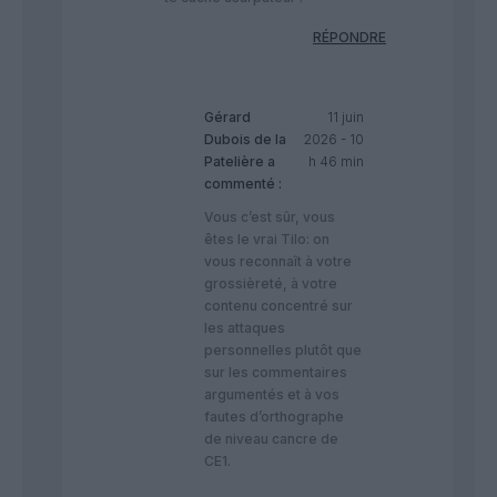
RÉPONDRE
Gérard
11 juin
Dubois de la
2026 - 10
Patelière
a
h 46 min
commenté :
Vous c’est sûr, vous
êtes le vrai Tilo: on
vous reconnaît à votre
grossièreté, à votre
contenu concentré sur
les attaques
personnelles plutôt que
sur les commentaires
argumentés et à vos
fautes d’orthographe
de niveau cancre de
CE1.