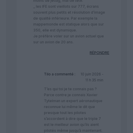
moins de jetlag, mal de tête.
_ les IFE sont vieillots sur 777, écrans
souvent plus petits et résolution d’image
de qualité inférieure. Par exemple la
mappemonde est statique alors que sur
350, elle est dynamique.
Je préfère voler sur un avion actuel que
sur un avion de 20 ans.
RÉPONDRE
Tilo
a commenté :
10 juin 2026 -
11 h 35 min
T’es qui toi je te connais pas ?
Parce contre je connais Xavier
Tytelman un expert aéronautique
reconnue lui même le dit que
presque tout les pilotes
s’accordent à dire que le triple 7
est le meilleur avion qu’ils aient
pilotés même jusqu’à maintenant.