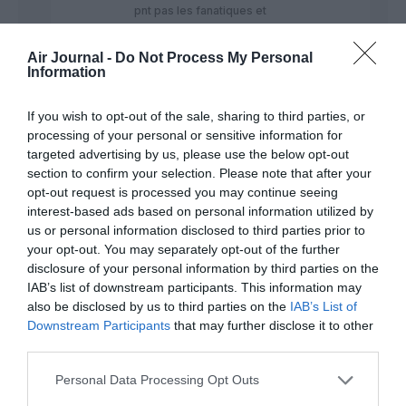
pnt pas les fanatiques et
franchouards qui ne jure que par
Airbus parce c’est européen, je
Air Journal -
Do Not Process My Personal
prend aussi bien l’a350 que le
Information
787 les différences ne sont pas
énormes entre les deux avions
If you wish to opt-out of the sale, sharing to third parties, or
lorsque qu’ont voyages à bord
processing of your personal or sensitive information for
l’a350 est légèrement plus large
targeted advertising by us, please use the below opt-out
mais c’est tout. Le 777 est moins
section to confirm your selection. Please note that after your
silencieux et moins économe
opt-out request is processed you may continue seeing
toute à fait normal il est plus
vieux mais niveau confort des
interest-based ads based on personal information utilized by
sièges bien plus confortable que
us or personal information disclosed to third parties prior to
l’a350 .
your opt-out. You may separately opt-out of the further
disclosure of your personal information by third parties on the
RÉPONDRE
IAB’s list of downstream participants. This information may
also be disclosed by us to third parties on the
IAB’s List of
Downstream Participants
that may further disclose it to other
third parties.
Mamadou
10 juin
DIALLO
a
2026 - 14
Personal Data Processing Opt Outs
commenté :
h 19 min