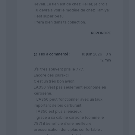
Revell. Le tien est de chez Heller, je crois.
Tu devrais voir le modèle de chez Tamiya:
il est super beau.
Il fera bien dans ta collection.
RÉPONDRE
@ Tilo
a commenté :
10 juin 2026 - 8 h
12 min
J’ai très souvent pris le 777.
Encore ces jours-ci.
C’est un très bon avion.
L’A350 n’est pas seulement économe en
kérosène.
_ L’A350 peut fonctionner avec un taux
important de bio carburant.
_ l’A350 est plus silencieux.
_ grâce à sa cabine carbone (comme le
787) il bénéficie d’une meilleure
pressurisation donc plus confortable :