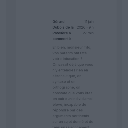
Gérard
11 juin
Dubois de la
2026 - 9 h
Patelière
a
27 min
commenté :
Eh bien, monsieur Tilo,
vos parents ont raté
votre éducation ?
On savait déjà que vous
n’y entendiez rien en
aéronautique, en
syntaxe et en
orthographe, on
constate que vous êtes
en outre un individu mal
élevé, incapable de
répondre par des
arguments pertinents
sur un sujet donné et de
tenir un raisonnement