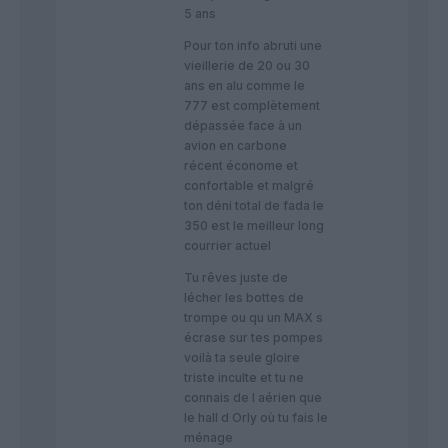
5 ans
Pour ton info abruti une
vieillerie de 20 ou 30
ans en alu comme le
777 est complètement
dépassée face à un
avion en carbone
récent économe et
confortable et malgré
ton déni total de fada le
350 est le meilleur long
courrier actuel
Tu rêves juste de
lécher les bottes de
trompe ou qu un MAX s
écrase sur tes pompes
voilà ta seule gloire
triste inculte et tu ne
connais de l aérien que
le hall d Orly où tu fais le
ménage