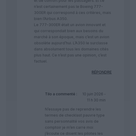
et de confort pour les passagers. Et ce
n’est certainement pas le Boeing 777-
300ER qui correspond à ces critères, mais
bien l’Airbus A350.
Le 777-300ER était un avion innovant et
qui correspondait bien aux besoins du
marché à son époque, mais c’est un avion
obsolète aujourd’hui. L’A350 le surclasse
dans absolument tous les domaines cités
plus haut. Ce n’est pas une opinion, c’est
factuel.
RÉPONDRE
Tilo
a commenté :
10 juin 2026 -
11 h 30 min
N’essaye pas de reprendre les
termes de checklast pauvre type
sans personnalité vos avis de
comptoir je m’en carre moi
j’écoute ce disent les pilotes les