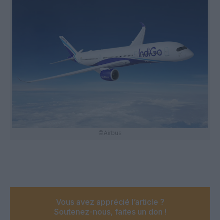
©Airbus
Vous avez apprécié l’article ?
Soutenez-nous, faites un don !