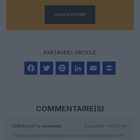
NOUS SOUTENIR
PARTAGER L'ARTICLE
Facebook
Twitter
Pinterest
LinkedIn
Email
Print
COMMENTAIRE(S)
CHECK LAST
a commenté :
9 juin 2026 - 19 h 32 min
Si indigo confirme les options encore restantes de 30 ou 40