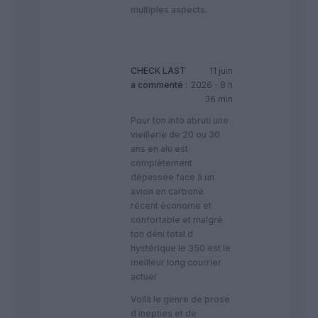
multiples aspects.
CHECK LAST
11 juin
a commenté :
2026 - 8 h
36 min
Pour ton info abruti une
vieillerie de 20 ou 30
ans en alu est
complètement
dépassée face à un
avion en carbone
récent économe et
confortable et malgré
ton déni total d
hystérique le 350 est le
meilleur long courrier
actuel
Voilà le genre de prose
d inepties et de