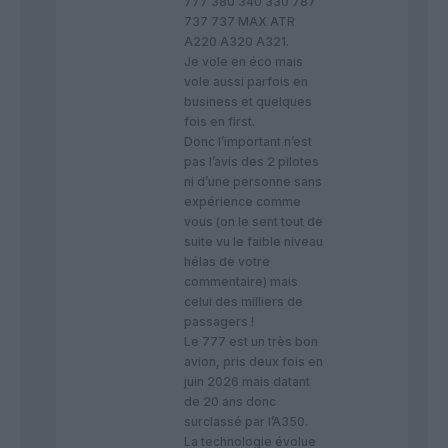
777 380 340 330 787
737 737 MAX ATR
A220 A320 A321.
Je vole en éco mais
vole aussi parfois en
business et quelques
fois en first.
Donc l’important n’est
pas l’avis des 2 pilotes
ni d’une personne sans
expérience comme
vous (on le sent tout de
suite vu le faible niveau
hélas de votre
commentaire) mais
celui des milliers de
passagers !
Le 777 est un très bon
avion, pris deux fois en
juin 2026 mais datant
de 20 ans donc
surclassé par l’A350.
La technologie évolue