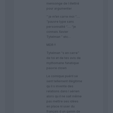
mensonge de l illettré
pour argumenter
” je m’en carre moi “….
“pauvre type sans
personnalité “…. “je
connais Xavier
Tytelman ” etc…
MDR !!
Tytelman “s en carre”
de toi et de tes avis de
mythomane fanatique
pauvre clown
Le comique puéril se
sent tellement illégitime
qu il s invente des
relations dans l aérien
alors qu il ne sait même
pas mettre ses idées
en place ni user du
français d un gamin de