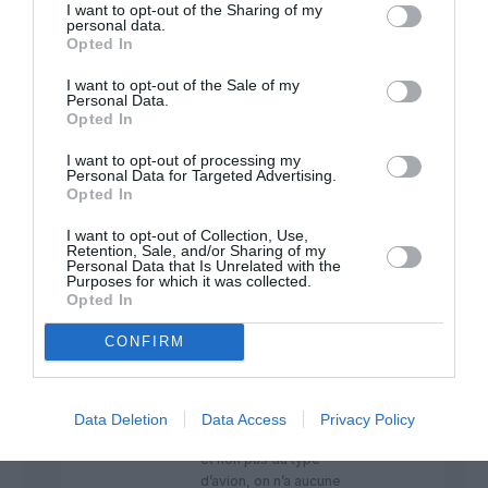
Tu n’as aucune
I want to opt-out of the Sharing of my
méthodologie, aucune
personal data.
Opted In
compétence du
domaine et aucune
I want to opt-out of the Sale of my
capacité d’analyse,
Personal Data.
l’illettré raciste mal
Opted In
élevé.
Tu n’as évidemment
I want to opt-out of processing my
Personal Data for Targeted Advertising.
jamais réalisé le
Opted In
moindre sondage
auprès des pilotes, et
I want to opt-out of Collection, Use,
de toute façon, ce n’est
Retention, Sale, and/or Sharing of my
absolument pas le sujet.
Personal Data that Is Unrelated with the
Purposes for which it was collected.
Quand on est incapable
Opted In
de comprendre que le
confort des sièges
CONFIRM
dans un aéronef
dépend de
l’aménagement de la
cabine et du choix des
Data Deletion
Data Access
Privacy Policy
équipements intérieurs
et non pas du type
d’avion, on n’a aucune