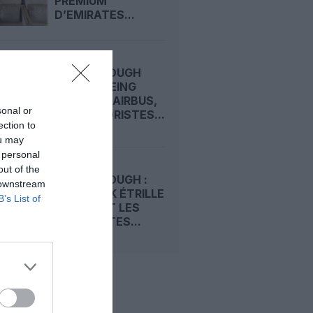
PREMIUM
D’EMIRATES...
FARNBOROUGH
2026 : BOEING
DEVANCE AIRBUS,
sonal or
LES MOTORISTES...
ection to
ou may
 personal
out of the
FARNBOROUGH :
 downstream
TIM CLARK ÉTRILLE
B’s List of
BOEING ET LES
MOTORISTES...