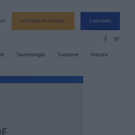
TER
SOUTENIR AIR JOURNAL
S'ABONNER
nt
Technologie
Tourisme
Histoire
Pratique
Hôtellerie
Voyages d’affaires
DE