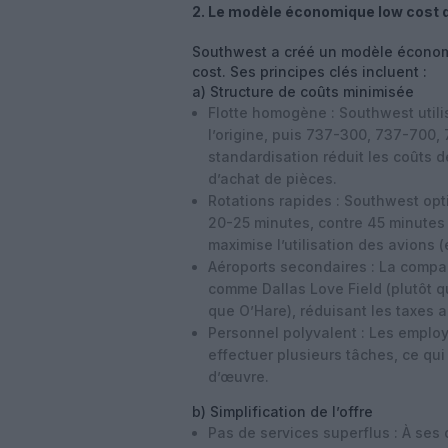
2. Le modèle économique low cost
Southwest a créé un modèle économi
cost. Ses principes clés incluent :
a) Structure de coûts minimisée
Flotte homogène
: Southwest util
l’origine, puis 737-300, 737-700,
standardisation réduit les coûts 
d’achat de pièces.
Rotations rapides
: Southwest opti
20-25 minutes
, contre 45 minutes
maximise l’utilisation des avions 
Aéroports secondaires
: La compag
comme
Dallas Love Field
(plutôt q
que O’Hare), réduisant les taxes a
Personnel polyvalent
: Les employ
effectuer plusieurs tâches, ce qui
d’œuvre.
b) Simplification de l’offre
Pas de services superflus
: À ses 