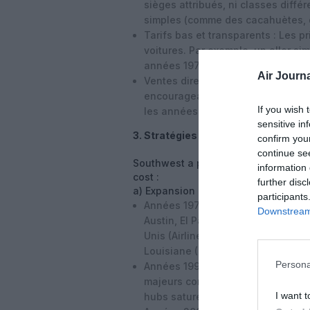
sièges attribués, ni classes diffé
simples (comme des cacahuètes,
Tarifs bas et transparents
: Les pr
voitures. Par exemple, un aller s
années 1970 (équivalent à ~130 $ 
Air Journa
Ventes directes
: Southwest a évi
encourageant les réservations dire
If you wish 
les années 1990.
sensitive in
3. Stratégies de croissance et exp
confirm you
continue se
Southwest a progressivement élargi 
information 
cost :
further disc
a) Expansion géographique
participants
Années 1970-1980
: Southwest se 
Downstream 
Austin, El Paso, et Lubbock. Après
Unis (Airline Deregulation Act de 1
Louisiane (Nouvelle-Orléans) et l’
Persona
Années 1990
: La compagnie devie
majeurs comme
Chicago Midway
,
I want t
hubs saturés des grandes compagni