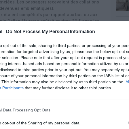
renciées. Les passagers recevaient des collations
 devenues emblématiques).
ix étaient compétitifs par rapport aux bus ou aux
imple Dallas-Houston coûtait environ
20 $
dans les
aujourd’hui, bien moins que les concurrents).
l -
Do Not Process My Personal Information
té les agences de voyage coûteuses en
ctes par téléphone, puis via son site internet dès
to opt-out of the sale, sharing to third parties, or processing of your per
formation for targeted advertising by us, please use the below opt-out s
ansion
r selection. Please note that after your opt-out request is processed y
eing interest-based ads based on personal information utilized by us or
son réseau tout en restant fidèle à son modèle low
disclosed to third parties prior to your opt-out. You may separately opt-
losure of your personal information by third parties on the IAB’s list of
. This information may also be disclosed by us to third parties on the
IA
concentre sur le Texas, ajoutant des villes comme
Participants
that may further disclose it to other third parties.
 la dérégulation de l’industrie aérienne aux États-
978), elle s’étend à d’autres États, comme la
Arizona (Phoenix).
l Data Processing Opt Outs
nt un acteur national, desservant des hubs
Las Vegas
, et
Baltimore-Washington
. Elle évite les
o opt-out of the Sharing of my personal data.
es (ex. : Atlanta, dominé par Delta).