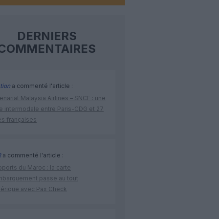
DERNIERS
COMMENTAIRES
tion
a commenté l'article :
enariat Malaysia Airlines – SNCF : une
re intermodale entre Paris-CDG et 27
es françaises
R
a commenté l'article :
ports du Maroc : la carte
mbarquement passe au tout
érique avec Pax Check