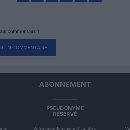
Facebook
Twitter
Pinterest
LinkedIn
Email
Print
un commentaire !
ER UN COMMENTAIRE
ABONNEMENT
PSEUDONYME
RÉSERVÉ
'une
Votre pseudonyme est validé à
Vo