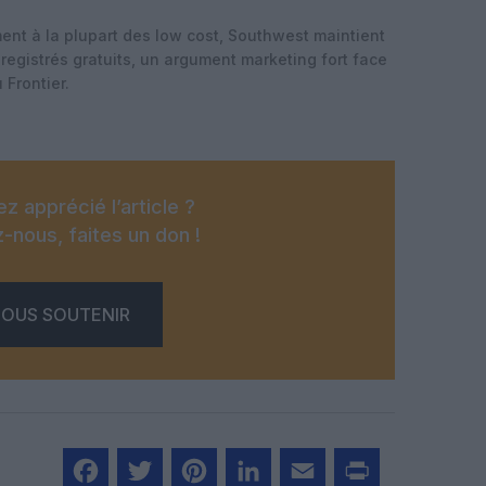
ent à la plupart des low cost, Southwest maintient
egistrés gratuits
, un argument marketing fort face
 Frontier.
z apprécié l’article ?
-nous, faites un don !
OUS SOUTENIR