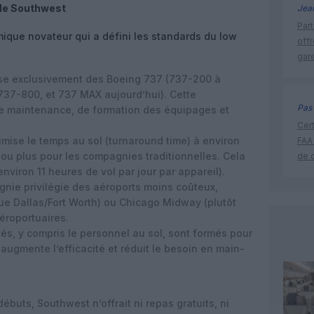
 de Southwest
Jea
Part
que novateur qui a défini les standards du low
off
gar
ise exclusivement des
Boeing 737
(737-200 à
 737-800, et 737 MAX aujourd’hui). Cette
Pas 
de maintenance, de formation des équipages et
Cert
mise le temps au sol (turnaround time) à environ
FAA
 ou plus pour les compagnies traditionnelles. Cela
de 
(environ
11 heures de vol par jour
par appareil).
nie privilégie des aéroports moins coûteux,
ue Dallas/Fort Worth) ou
Chicago Midway
(plutôt
éroportuaires.
és, y compris le personnel au sol, sont formés pour
 augmente l’efficacité et réduit le besoin en main-
débuts, Southwest n’offrait ni repas gratuits, ni