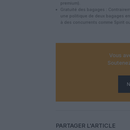
premium).
Gratuité des bagages
: Contrairem
une politique de
deux bagages enr
à des concurrents comme Spirit ou
Vous ave
Soutenez
N
PARTAGER L'ARTICLE