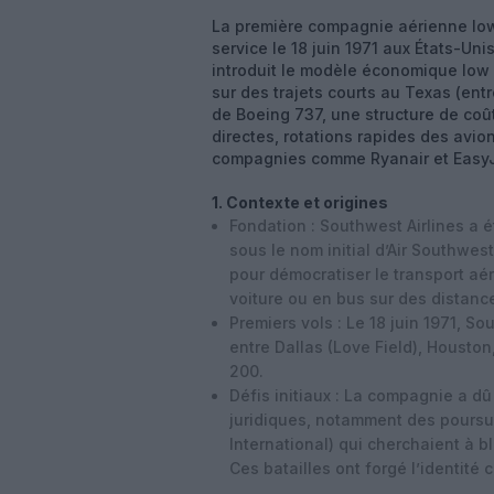
La première compagnie aérienne lo
service le
18 juin 1971
aux États-Unis.
introduit le modèle économique low c
sur des trajets courts au Texas (ent
de Boeing 737, une structure de coût
directes, rotations rapides des avion
compagnies comme Ryanair et EasyJ
1. Contexte et origines
Fondation
: Southwest Airlines a 
sous le nom initial d’
Air Southwest
pour démocratiser le transport aéri
voiture ou en bus sur des distanc
Premiers vols
: Le
18 juin 1971
, So
entre
Dallas (Love Field)
,
Houston
200
.
Défis initiaux
: La compagnie a dû
juridiques, notamment des poursu
International) qui cherchaient à b
Ces batailles ont forgé l’identité