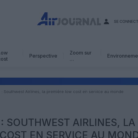
SE CONNEC
Low
Zoom sur
Perspective
Environneme
cost
…
Edito
En chiffres
Avis d’expert
 : Southwest Airlines, la première low cost en service au monde
AJ Académie
Vidéo
 : SOUTHWEST AIRLINES, LA
 COST EN SERVICE AU MON