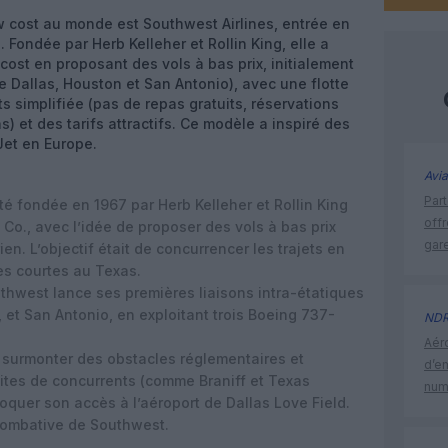
w cost au monde est
Southwest Airlines
, entrée en
 Fondée par Herb Kelleher et Rollin King, elle a
ost en proposant des vols à bas prix, initialement
re Dallas, Houston et San Antonio), avec une flotte
s simplifiée (pas de repas gratuits, réservations
s) et des tarifs attractifs. Ce modèle a inspiré des
et en Europe.
Avia
Part
été fondée en
1967
par
Herb Kelleher
et
Rollin King
off
 Co.
, avec l’idée de proposer des vols à bas prix
gar
en. L’objectif était de concurrencer les trajets en
es courtes au Texas.
uthwest lance ses premières liaisons intra-étatiques
, et
San Antonio
, en exploitant trois
Boeing 737-
ND
Aéro
 surmonter des obstacles réglementaires et
d’e
ites de concurrents (comme Braniff et Texas
num
loquer son accès à l’aéroport de Dallas Love Field.
 combative de Southwest.