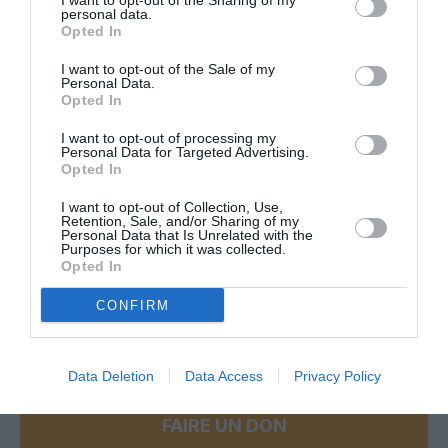
I want to opt-out of the Sharing of my
personal data.
Opted In
Facebook
Twitter
Pinterest
LinkedIn
Email
Print
I want to opt-out of the Sale of my
Personal Data.
Opted In
COMMENTAIRE(S)
I want to opt-out of processing my
Personal Data for Targeted Advertising.
Opted In
Bob777
a commenté :
2 mai 2025 - 12 h 18 min
I want to opt-out of Collection, Use,
Eh oui, ça coûte d’assumer les sanctions contre la Russie…
Retention, Sale, and/or Sharing of my
Personal Data that Is Unrelated with the
Purposes for which it was collected.
RÉPONDRE
Opted In
CONFIRM
LAISSER UN COMMENTAIRE
Data Deletion
Data Access
Privacy Policy
FAIRE UN DON