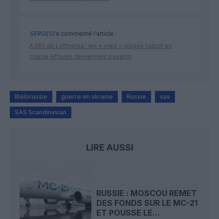
SERGE13
a commenté l'article :
A380 de Lufthansa : les « vrais » sièges hublot en
classe Affaires deviennent payants
Biélorussie
guerre en ukraine
Russie
sas
SAS Scandinavian
LIRE AUSSI
RUSSIE : MOSCOU REMET
DES FONDS SUR LE MC-21
ET POUSSE LE...