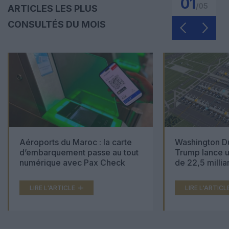
01
/
05
ARTICLES LES PLUS
CONSULTÉS DU MOIS
Aéroports du Maroc : la carte
Washington Du
d’embarquement passe au tout
Trump lance u
numérique avec Pax Check
de 22,5 millia
LIRE L'ARTICLE
LIRE L'ARTICL