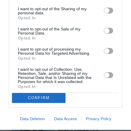
I want to opt-out of the Sharing of my
SERGE13
a commenté l'article :
personal data.
Opted In
Flynas ouvre une ligne directe entre Médine et
Bruxelles
I want to opt-out of the Sale of my
Personal Data.
Opted In
Yahman971
a commenté l'article :
I want to opt-out of processing my
Personal Data for Targeted Advertising.
Le ciel n’a jamais été aussi chargé : record de 153 359
Opted In
vols commerciaux le 23 juillet 2026
I want to opt-out of Collection, Use,
Retention, Sale, and/or Sharing of my
Personal Data that Is Unrelated with the
Purposes for which it was collected.
duty-free
hors taxes
lufthansa
shopping
Opted In
CONFIRM
LIRE AUSSI
Data Deletion
Data Access
Privacy Policy
APRÈS EMIRATES,