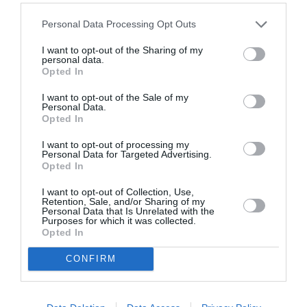
Personal Data Processing Opt Outs
DERNIERS COMMENTAIRES
I want to opt-out of the Sharing of my
personal data.
Opted In
UFO26
a commenté l'article :
I want to opt-out of the Sale of my
Insolite : le Pentagone publie de nouvelles vidéos
Personal Data.
Opted In
d’OVNI
I want to opt-out of processing my
Personal Data for Targeted Advertising.
Opted In
SERGE13
a commenté l'article :
Flynas ouvre une ligne directe entre Médine et
I want to opt-out of Collection, Use,
Bruxelles
Retention, Sale, and/or Sharing of my
Personal Data that Is Unrelated with the
Purposes for which it was collected.
Opted In
DAE
Dubai
leasing
loueur d'avions
CONFIRM
LIRE AUSSI