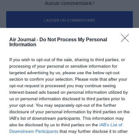
Aucun commentaire !
LAISSER UN COMMENTAIRE
Air Journal -
Do Not Process My Personal
Information
FAIRE UN DON
If you wish to opt-out of the sale, sharing to third parties, or
Appel aux lecteurs !
processing of your personal or sensitive information for
Soutenez Air Journal participez
à son
targeted advertising by us, please use the below opt-out
section to confirm your selection. Please note that after your
développement !
opt-out request is processed you may continue seeing
interest-based ads based on personal information utilized by
us or personal information disclosed to third parties prior to
NOUS SOUTENIR
your opt-out. You may separately opt-out of the further
disclosure of your personal information by third parties on the
IAB’s list of downstream participants. This information may
also be disclosed by us to third parties on the
IAB’s List of
Downstream Participants
that may further disclose it to other
third parties.