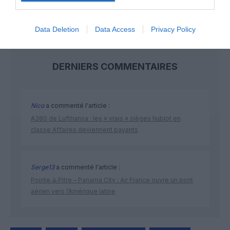
Data Deletion
Data Access
Privacy Policy
DERNIERS COMMENTAIRES
Nico
a commenté l'article :
A380 de Lufthansa : les « vrais » sièges hublot en
classe Affaires deviennent payants
Serge13
a commenté l'article :
Pointe‑à‑Pitre – Panama City : Air France ouvre un pont
aérien vers l’Amérique latine