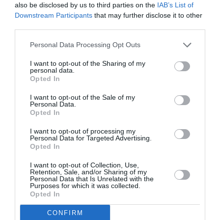
Facebook
Twitter
Pinterest
LinkedIn
Email
Print
also be disclosed by us to third parties on the
IAB’s List of
Downstream Participants
that may further disclose it to other
third parties.
Aucun commentaire !
Personal Data Processing Opt Outs
I want to opt-out of the Sharing of my
personal data.
LAISSER UN COMMENTAIRE
Opted In
I want to opt-out of the Sale of my
Personal Data.
Opted In
FAIRE UN DON
I want to opt-out of processing my
Personal Data for Targeted Advertising.
Appel aux lecteurs !
Opted In
Soutenez Air Journal participez
à son
I want to opt-out of Collection, Use,
développement !
Retention, Sale, and/or Sharing of my
Personal Data that Is Unrelated with the
Purposes for which it was collected.
Opted In
NOUS SOUTENIR
CONFIRM